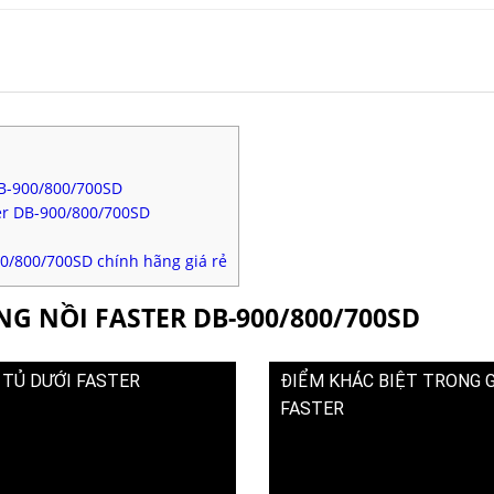
DB-900/800/700SD
er DB-900/800/700SD
00/800/700SD chính hãng giá rẻ
NG NỒI FASTER DB-900/800/700SD
 TỦ DƯỚI FASTER
ĐIỂM KHÁC BIỆT TRONG GIA
FASTER