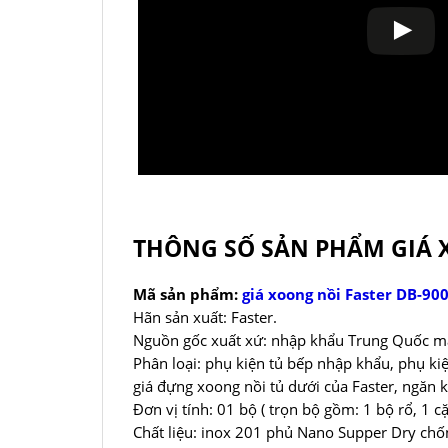
THÔNG SỐ SẢN PHẨM GIÁ X
Mã sản phẩm:
giá xoong nồi Faster DB-90
Hãn sản xuất: Faster.
Nguồn gốc xuất xứ: nhập khẩu Trung Quốc mad
Phân loại: phụ kiện tủ bếp nhập khẩu, phụ kiệ
giá đựng xoong nồi tủ dưới của Faster, ngăn k
Đơn vị tính: 01 bộ ( trọn bộ gồm: 1 bộ rổ, 1 cặ
Chất liệu: inox 201 phủ Nano Supper Dry chốn