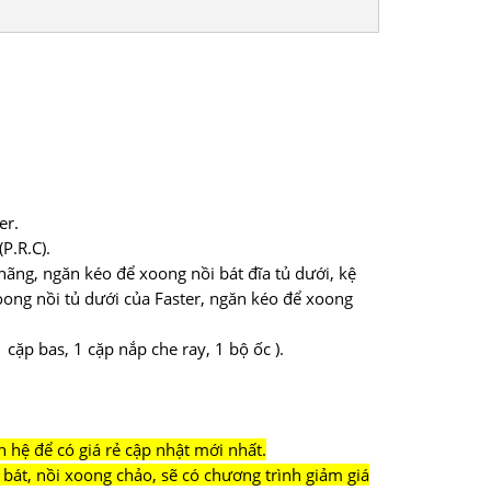
er.
P.R.C).
hãng, ngăn kéo để xoong nồi bát đĩa tủ dưới, kệ
oong nồi tủ dưới của Faster, ngăn kéo để xoong
1 cặp bas, 1 cặp nắp che ray, 1 bộ ốc ).
n hệ để có giá rẻ cập nhật mới nhất.
bát, nồi xoong chảo, sẽ có chương trình giảm giá