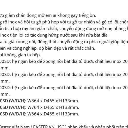
hợp giảm chấn đóng mở êm ái không gây tiếng ồn.
g rổ inox và hồi tủ gỗ phù hợp với tủ gỗ tự nhiên và gỗ có lõi chố
chắn tích hợp ray âm giảm chấn, chuyển động đóng mở nhẹ nhàng k
ox tiện lợi có tác dụng hứng nước sau khi rửa bát đĩa.
ủ giá xoong nồi, đồng thời chuyển động ra phía ngoài giúp tiện 
iên và công nghiệp, độ bền đẹp và rất chắc chắn.
i không gian tủ bếp.
900SD: hệ ngăn kéo để xoong nồi bát đĩa tủ dưới, chất liệu inox 
0 mm.
800SD: hệ ngăn kéo để xoong nồi bát đĩa tủ dưới, chất liệu inox 
0 mm.
700SD: hệ ngăn kéo để xoong nồi bát đĩa tủ dưới, chất liệu inox 
0 mm.
-900SD (W/D/H): W864 x D465 x H133mm.
-800SD (W/D/H): W764 x D465 x H133mm.
-700SD (W/D/H): W664 x D465 x H133mm.
aster Việt Nam ( FASTER VN., JSC ) nhập khẩu và phân phối trên t