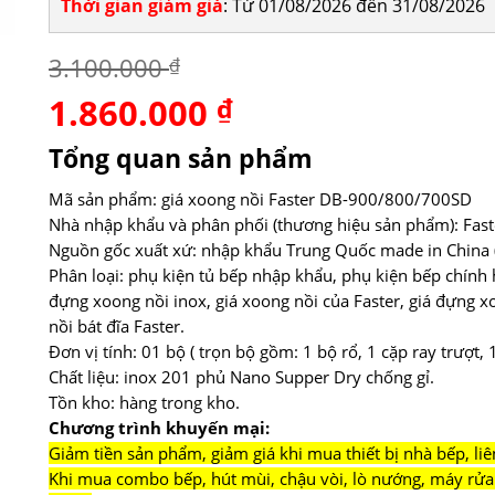
Thời gian giảm giá
: Từ 01/08/2026 đến 31/08/2026
3.100.000
₫
1.860.000
Giá
₫
Giá
gốc
hiện
là:
tại
Tổng quan sản phẩm
3.100.000 ₫.
là:
1.860.000 ₫.
Mã sản phẩm: giá xoong nồi Faster DB-900/800/700SD
Nhà nhập khẩu và phân phối (thương hiệu sản phẩm): Fast
Nguồn gốc xuất xứ: nhập khẩu Trung Quốc made in China (
Phân loại: phụ kiện tủ bếp nhập khẩu, phụ kiện bếp chính 
đựng xoong nồi inox, giá xoong nồi của Faster, giá đựng x
nồi bát đĩa Faster.
Đơn vị tính: 01 bộ ( trọn bộ gồm: 1 bộ rổ, 1 cặp ray trượt, 
Chất liệu: inox 201 phủ Nano Supper Dry chống gỉ.
Tồn kho: hàng trong kho.
Chương trình khuyến mại:
Giảm tiền sản phẩm, giảm giá khi mua thiết bị nhà bếp, liê
Khi mua combo bếp, hút mùi, chậu vòi, lò nướng, máy rửa 