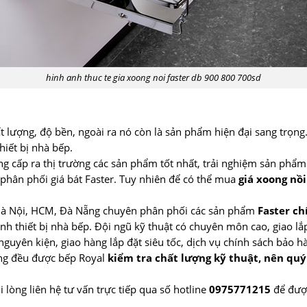
hinh anh thuc te gia xoong noi faster db 900 800 700sd
t lượng, độ bền, ngoài ra nó còn là sản phẩm hiện đại sang trọng
hiết bị nhà bếp.
g cấp ra thị trường các sản phẩm tốt nhất, trải nghiệm sản phẩm 
ị phân phối giá bát Faster. Tuy nhiên để có thể mua
giá xoong nồi
i Hà Nội, HCM, Đà Nẵng chuyên phân phối các sản phẩm
Faster ch
h thiết bị nhà bếp. Đội ngũ kỹ thuật có chuyên môn cao, giao lắ
guyên kiện, giao hàng lắp đặt siêu tốc, dịch vụ chính sách bảo h
àng đều được bếp Royal
kiểm tra chất lượng kỹ thuật, nên qu
i lòng liên hệ tư vấn trực tiếp qua số hotline
0975771215
để được