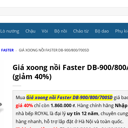
Lò nướng
Chậu
Vòi
Bộ nồi
Chảo từ
Bộ dao
Phụ ki
P FASTER
»
GIÁ XOONG NỒI FASTER DB-900/800/700SD
Giá xoong nồi Faster DB-900/80
(giảm 40%)
Mua
Giá xoong nồi Faster DB-900/800/700SD
giá ba
giá 40%
chỉ còn
1.860.000
. Hàng chính hãng
Nhập 
₫
nhà bếp ROYAL là đại lý
uy tín 12 năm
, chuyên cun
hàng nhanh, hỗ trợ lắp đặt ở Hà Nội và toàn quốc.