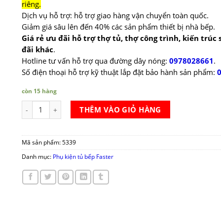
riêng.
Dịch vụ hỗ trợ: hỗ trợ giao hàng vận chuyển toàn quốc.
Giảm giá sâu lên đến 40% các sản phẩm thiết bị nhà bếp.
Giá rẻ ưu đãi hỗ trợ thợ tủ, thợ công trình, kiến trúc
đãi khác
.
Hotline tư vấn hỗ trợ qua đường dây nóng:
0978028661
.
Số điện thoại hỗ trợ kỹ thuật lắp đặt bảo hành sản phẩm:
còn 15 hàng
Giá xoong nồi Faster DB-900/800/700SD số lượng
THÊM VÀO GIỎ HÀNG
Mã sản phẩm:
5339
Danh mục:
Phụ kiện tủ bếp Faster