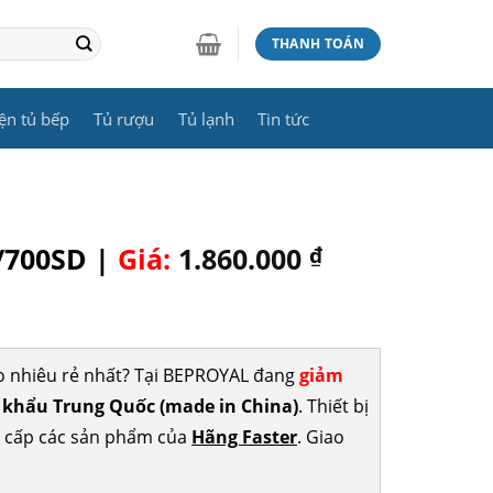
THANH TOÁN
ện tủ bếp
Tủ rượu
Tủ lạnh
Tin tức
0/700SD |
Giá:
1.860.000
₫
o nhiêu rẻ nhất? Tại BEPROYAL đang
giảm
khẩu Trung Quốc (made in China)
. Thiết bị
g cấp các sản phẩm của
Hãng Faster
. Giao