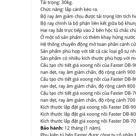
Tải trọng: 30kg.
Chức năng: lắp cánh kéo ra.
Bộ ray âm giảm chịu được tải trọng lớn tích 
Bộ ray chính là bộ phận liên kết giữa bộ khun
Hai ray bắt trực tiếp vào 2 bên hộc tủ chắc 
Ở một số sản phẩm có thêm khay hứng nước in
Hệ thống chuyển động mở toàn phần cánh cửa t
Sản phẩm phù hợp với tất cả các loại gỗ tự nh
Sản phẩm có nhiều kích thước phù hợp với mọ
Cấu tạo chi tiết giá xoong nồi của Faster DB-
nan dẹt, ray âm giảm chấn, độ rộng cánh 90
Cấu tạo chi tiết giá xoong nồi của Faster DB-
nan dẹt, ray âm giảm chấn, độ rộng cánh 80
Cấu tạo chi tiết giá xoong nồi của Faster DB-
nan dẹt, ray âm giảm chấn, độ rộng cánh 70
Kích thước lắp đặt giá xoong nồi Faster DB
Kích thước lắp đặt giá xoong nồi Faster DB
Kích thước lắp đặt giá xoong nồi Faster DB
Bảo hành:
12 tháng (1 năm).
Phụ kiện tủ bếp Faster được công ty cổ phần F