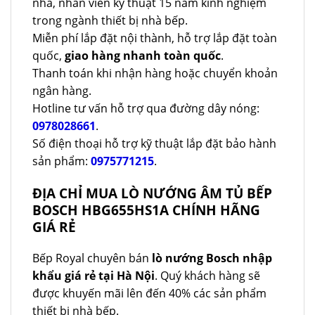
nhà, nhân viên kỹ thuật 15 năm kinh nghiệm
trong ngành thiết bị nhà bếp.
Miễn phí lắp đặt nội thành, hỗ trợ lắp đặt toàn
quốc,
giao hàng nhanh toàn quốc
.
Thanh toán khi nhận hàng hoặc chuyển khoản
ngân hàng.
Hotline tư vấn hỗ trợ qua đường dây nóng:
0978028661
.
Số điện thoại hỗ trợ kỹ thuật lắp đặt bảo hành
sản phẩm:
0975771215
.
ĐỊA CHỈ MUA LÒ NƯỚNG ÂM TỦ BẾP
BOSCH HBG655HS1A CHÍNH HÃNG
GIÁ RẺ
Bếp Royal chuyên bán
lò nướng Bosch nhập
khẩu giá rẻ tại Hà Nội
. Quý khách hàng sẽ
được khuyến mãi lên đến 40% các sản phẩm
thiết bị nhà bếp.