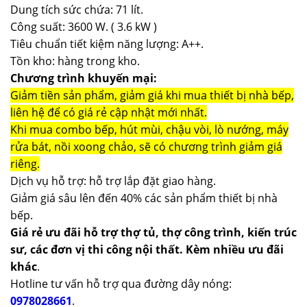
Dung tích sức chứa: 71 lít.
Công suất: 3600 W. ( 3.6 kW )
Tiêu chuẩn tiết kiệm năng lượng: A++.
Tồn kho: hàng trong kho.
Chương trình khuyến mại:
Giảm tiền sản phẩm, giảm giá khi mua thiết bị nhà bếp,
liên hệ để có giá rẻ cập nhật mới nhất.
Khi mua combo bếp, hút mùi, chậu vòi, lò nướng, máy
rửa bát, nồi xoong chảo, sẽ có chương trình giảm giá
riêng.
Dịch vụ hỗ trợ: hỗ trợ lắp đặt giao hàng.
Giảm giá sâu lên đến 40% các sản phẩm thiết bị nhà
bếp.
Giá rẻ ưu đãi hỗ trợ thợ tủ, thợ công trình, kiến trúc
sư, các đơn vị thi công nội thất. Kèm nhiều ưu đãi
khác
.
Hotline tư vấn hỗ trợ qua đường dây nóng:
0978028661
.