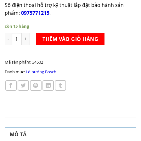
Số điện thoại hỗ trợ kỹ thuật lắp đặt bảo hành sản
phẩm:
0975771215
.
còn 15 hàng
Lò nướng âm tủ bếp Bosch HBG655HS1A số lượng
THÊM VÀO GIỎ HÀNG
Mã sản phẩm:
34502
Danh mục:
Lò nướng Bosch
MÔ TẢ