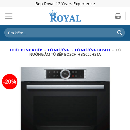
Skip
Bep Royal 12 Years Experience
to
content
Tìm
kiếm:
THIẾT BỊ NHÀ BẾP
»
LÒ NƯỚNG
»
LÒ NƯỚNG BOSCH
»
LÒ
NƯỚNG ÂM TỦ BẾP BOSCH HBG655HS1A
-20%