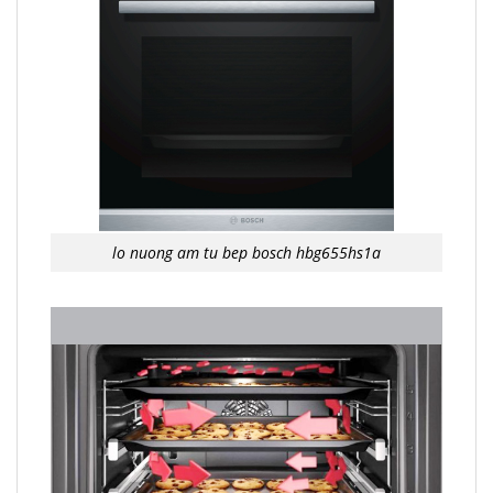
lo nuong am tu bep bosch hbg655hs1a