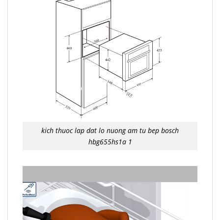
kich thuoc lap dat lo nuong am tu bep bosch
hbg655hs1a 1