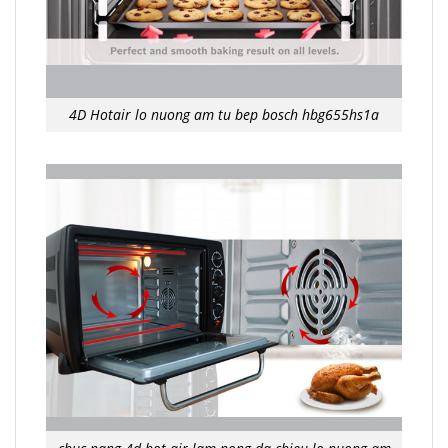
4D Hotair lo nuong am tu bep bosch hbg655hs1a