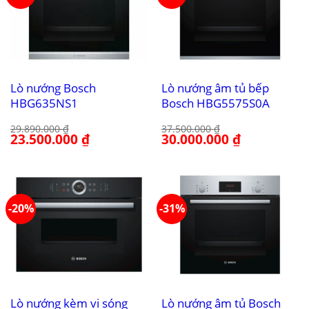
Lò nướng Bosch
Lò nướng âm tủ bếp
HBG635NS1
Bosch HBG5575S0A
29.890.000
₫
37.500.000
₫
Giá
23.500.000
₫
Giá
Giá
30.000.000
₫
Giá
gốc
hiện
gốc
hiện
là:
tại
là:
tại
29.890.000 ₫.
là:
37.500.000 ₫.
là:
23.500.000 ₫.
30.000.000 ₫.
-20%
-31%
Lò nướng kèm vi sóng
Lò nướng âm tủ Bosch