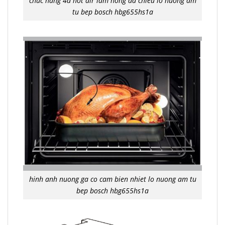
chuc nang 4d hot air lam nong da chieu lo nuong am
tu bep bosch hbg655hs1a
hinh anh nuong ga co cam bien nhiet lo nuong am tu
bep bosch hbg655hs1a