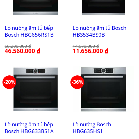
Lò nướng âm tủ bếp
Lò nướng âm tủ Bosch
Bosch HBG656RS1B
HBS534BS0B
58.200.000
₫
14.570.000
₫
Giá
46.560.000
₫
Giá
Giá
11.656.000
₫
Giá
gốc
hiện
gốc
hiện
là:
tại
là:
tại
58.200.000 ₫.
là:
14.570.000 ₫.
là:
46.560.000 ₫.
11.656.000 ₫.
-20%
-36%
Lò nướng âm tủ bếp
Lò nướng Bosch
Bosch HBG633BS1A
HBG635HS1