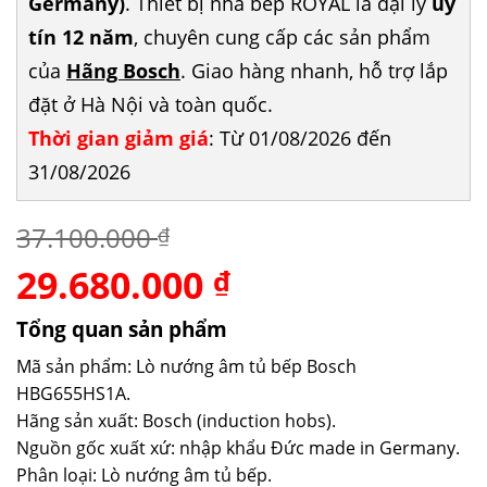
Germany)
. Thiết bị nhà bếp ROYAL là đại lý
uy
tín 12 năm
, chuyên cung cấp các sản phẩm
của
Hãng Bosch
. Giao hàng nhanh, hỗ trợ lắp
đặt ở Hà Nội và toàn quốc.
Thời gian giảm giá
: Từ 01/08/2026 đến
31/08/2026
37.100.000
₫
29.680.000
Giá
Giá
₫
gốc
hiện
là:
tại
Tổng quan sản phẩm
37.100.000 ₫.
là:
Mã sản phẩm: Lò nướng âm tủ bếp Bosch
29.680.000 ₫.
HBG655HS1A.
Hãng sản xuất: Bosch (induction hobs).
Nguồn gốc xuất xứ: nhập khẩu Đức made in Germany.
Phân loại: Lò nướng âm tủ bếp.