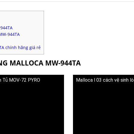
-944TA
 MW-944TA
A chính hãng giá rẻ
ỚNG MALLOCA MW-944TA
Âm Tủ MOV-72 PYRO
Malloca l 03 cách vệ sinh l