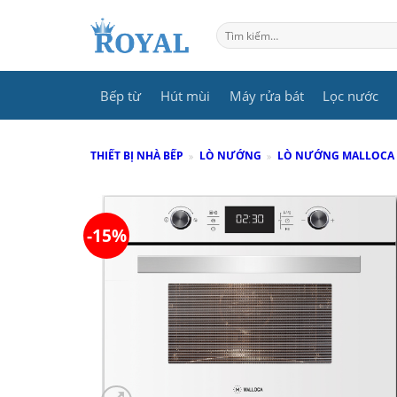
Skip
to
Tìm
kiếm:
content
Bếp từ
Hút mùi
Máy rửa bát
Lọc nước
THIẾT BỊ NHÀ BẾP
»
LÒ NƯỚNG
»
LÒ NƯỚNG MALLOCA
-15%