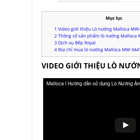
Mục lục
1
Video giới thiệu Lò nướng Malloca MW
2
Thông số sản phẩm lò nướng Malloca
3
Dịch vụ Bếp Royal
4
Địa chỉ mua lò nướng Malloca MW-944T
VIDEO GIỚI THIỆU LÒ NƯ
Malloca l Hướng dẫn sử dụng Lò Nướng 