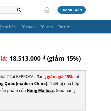
THANH TOÁN
ện tủ bếp
Tủ rượu
Tủ lạnh
Tin tức
iá:
18.513.000
₫
(giảm 15%)
 nhất? Tại BEPROYAL đang
giảm giá 15%
chỉ
g Quốc (made in China)
. Thiết bị nhà bếp
c sản phẩm của
Hãng Malloca
. Giao hàng