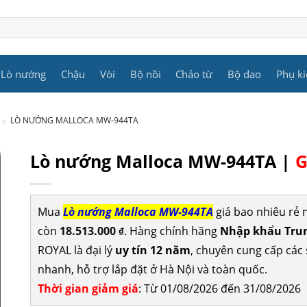
Lò nướng
Chậu
Vòi
Bộ nồi
Chảo từ
Bộ dao
Phụ ki
»
LÒ NƯỚNG MALLOCA MW-944TA
Lò nướng Malloca MW-944TA |
G
Mua
Lò nướng Malloca MW-944TA
giá bao nhiêu rẻ
còn
18.513.000
. Hàng chính hãng
Nhập khẩu Trun
₫
ROYAL là đại lý
uy tín 12 năm
, chuyên cung cấp cá
nhanh, hỗ trợ lắp đặt ở Hà Nội và toàn quốc.
Thời gian giảm giá
: Từ 01/08/2026 đến 31/08/2026