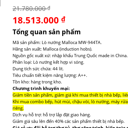
21.780.000
₫
18.513.000
Giá
₫
Giá
gốc
hiện
là:
tại
Tổng quan sản phẩm
21.780.000 ₫.
là:
18.513.000 ₫.
Mã sản phẩm: Lò nướng Malloca MW-944TA.
Hãng sản xuất: Malloca (induction hobs).
Nguồn gốc xuất xứ: nhập khẩu Trung Quốc made in China.
Phân loại: Lò nướng kết hợp vi sóng.
Dung tích sức chứa: 44 lít.
Tiêu chuẩn tiết kiệm năng lượng: A++.
Tồn kho: hàng trong kho.
Chương trình khuyến mại:
Giảm tiền sản phẩm, giảm giá khi mua thiết bị nhà bếp, liê
Khi mua combo bếp, hút mùi, chậu vòi, lò nướng, máy rửa 
riêng.
Dịch vụ hỗ trợ: hỗ trợ lắp đặt giao hàng.
Giảm giá sâu lên đến 40% các sản phẩm thiết bị nhà bếp.
Giá rẻ ưu đãi hỗ trợ thợ tủ, thợ công trình, kiến trúc