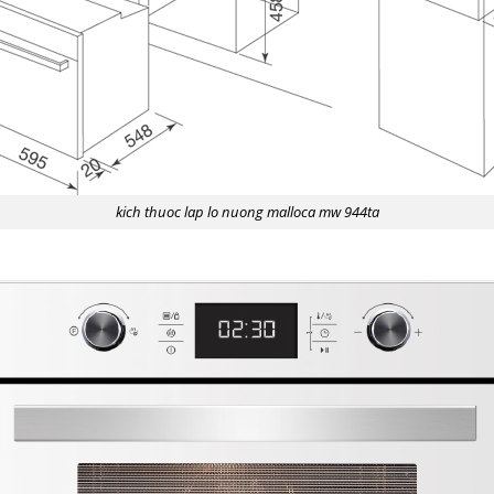
kich thuoc lap lo nuong malloca mw 944ta