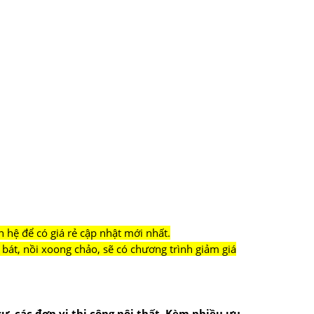
n hệ để có giá rẻ cập nhật mới nhất.
bát, nồi xoong chảo, sẽ có chương trình giảm giá
 sư, các đơn vị thi công nội thất. Kèm nhiều ưu