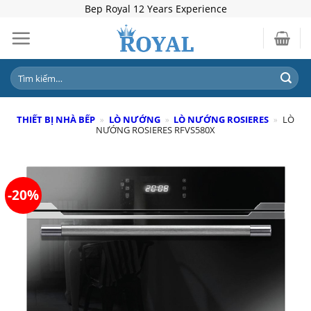
Skip
Bep Royal 12 Years Experience
to
content
Tìm
kiếm:
THIẾT BỊ NHÀ BẾP
»
LÒ NƯỚNG
»
LÒ NƯỚNG ROSIERES
»
LÒ
NƯỚNG ROSIERES RFVS580X
-20%