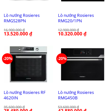
Lò nướng Rosieres
Lò nướng Rosieres
RMGS28PN
RMG20/1PN
16.900.000
₫
12.900.000
₫
Giá
13.520.000
₫
Giá
Giá
10.320.000
₫
Giá
gốc
hiện
gốc
hiện
là:
tại
là:
tại
16.900.000 ₫.
là:
12.900.000 ₫.
là:
13.520.000 ₫.
10.320.000 ₫.
-20%
-20%
Lò nướng Rosieres RF
Lò nướng Rosieres
4620IN
RMG450B
35.600.000
₫
53.600.000
₫
Giá
28.480.000
₫
Giá
Giá
42.880.000
₫
Giá