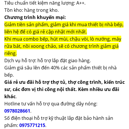
Tiêu chuẩn tiết kiệm năng lượng: A++.
Tồn kho: hàng trong kho.
Chương trình khuyến mại:
Giảm tiền sản phẩm, giảm giá khi mua thiết bị nhà bếp,
liên hệ để có giá rẻ cập nhật mới nhất.
Khi mua combo bếp, hút mùi, chậu vòi, lò nướng, máy
rửa bát, nồi xoong chảo, sẽ có chương trình giảm giá
riêng.
Dịch vụ hỗ trợ: hỗ trợ lắp đặt giao hàng.
Giảm giá sâu lên đến 40% các sản phẩm thiết bị nhà
bếp.
Giá rẻ ưu đãi hỗ trợ thợ tủ, thợ công trình, kiến trúc
sư, các đơn vị thi công nội thất. Kèm nhiều ưu đãi
khác
.
Hotline tư vấn hỗ trợ qua đường dây nóng:
0978028661
.
Số điện thoại hỗ trợ kỹ thuật lắp đặt bảo hành sản
phẩm:
0975771215
.