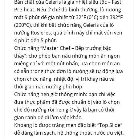
Bản chất của Celeris là gia nhiệt siêu tốc – Fast
Pre-heat. Nếu ở chế độ bình thường, lò nướng
mất 9 phút để gia nhiệt từ 32°F (0°C) đến 392°F
(200°C), thì khi bật chức năng Celeris của lò
nướng Rosieres, quá trình này chỉ mất vỏn vẹn
4 phút đến 5 phút.
Chức năng “Master Chef – Bếp trưởng bậc
thầy”: cho phép bạn nấu những món ăn ngon
miệng chỉ với một nút nhấn, lựa chọn món ăn
có sẵn trong thực đơn lò nướng sẽ tự động lựa
chọn chức năng, nhiệt độ, vị trí khay nấu và
thời gian nấu nướng phù hợp.
Chức năng hẹn giờ thông minh: bạn chỉ việc
đưa thực phẩm đã được chuẩn bị vào lò chọn
chế độ nướng rồi hẹn giờ vậy là bạn có thời
gian rảnh để đi làm việc khác.
Khoang lò được tráng men đặc biệt “Top Slide”
dễ dàng làm sạch, hệ thống thoát nước ưu việt,