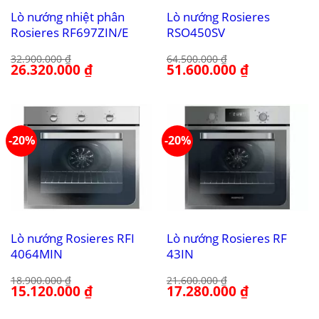
Lò nướng nhiệt phân
Lò nướng Rosieres
Rosieres RF697ZIN/E
RSO450SV
32.900.000
₫
64.500.000
₫
Giá
26.320.000
₫
Giá
Giá
51.600.000
₫
Giá
gốc
hiện
gốc
hiện
là:
tại
là:
tại
32.900.000 ₫.
là:
64.500.000 ₫.
là:
26.320.000 ₫.
51.600.000 ₫.
-20%
-20%
Lò nướng Rosieres RFI
Lò nướng Rosieres RF
4064MIN
43IN
18.900.000
₫
21.600.000
₫
Giá
15.120.000
₫
Giá
Giá
17.280.000
₫
Giá
gốc
hiện
gốc
hiện
là:
tại
là:
tại
18.900.000 ₫.
là:
21.600.000 ₫.
là: