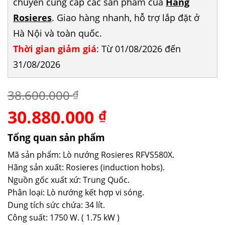
chuyên cung cấp các sản phẩm của
Hãng
Rosieres
. Giao hàng nhanh, hỗ trợ lắp đặt ở
Hà Nội và toàn quốc.
Thời gian giảm giá
: Từ 01/08/2026 đến
31/08/2026
38.600.000
₫
30.880.000
Giá
Giá
₫
gốc
hiện
là:
tại
Tổng quan sản phẩm
38.600.000 ₫.
là:
Mã sản phẩm: Lò nướng Rosieres RFVS580X.
30.880.000 ₫.
Hãng sản xuất: Rosieres (induction hobs).
Nguồn gốc xuất xứ: Trung Quốc.
Phân loại: Lò nướng kết hợp vi sóng.
Dung tích sức chứa: 34 lít.
Công suất: 1750 W. ( 1.75 kW )