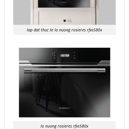
lap dat thuc te lo nuong rosieres rfvs580x
lo nuong rosieres rfvs580x