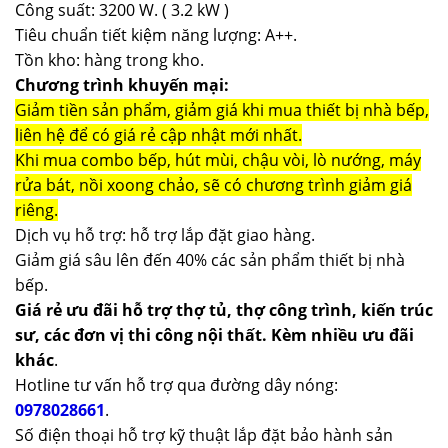
Công suất: 3200 W. ( 3.2 kW )
Tiêu chuẩn tiết kiệm năng lượng: A++.
Tồn kho: hàng trong kho.
Chương trình khuyến mại:
Giảm tiền sản phẩm, giảm giá khi mua thiết bị nhà bếp,
liên hệ để có giá rẻ cập nhật mới nhất.
Khi mua combo bếp, hút mùi, chậu vòi, lò nướng, máy
rửa bát, nồi xoong chảo, sẽ có chương trình giảm giá
riêng.
Dịch vụ hỗ trợ: hỗ trợ lắp đặt giao hàng.
Giảm giá sâu lên đến 40% các sản phẩm thiết bị nhà
bếp.
Giá rẻ ưu đãi hỗ trợ thợ tủ, thợ công trình, kiến trúc
sư, các đơn vị thi công nội thất. Kèm nhiều ưu đãi
khác
.
Hotline tư vấn hỗ trợ qua đường dây nóng:
0978028661
.
Số điện thoại hỗ trợ kỹ thuật lắp đặt bảo hành sản