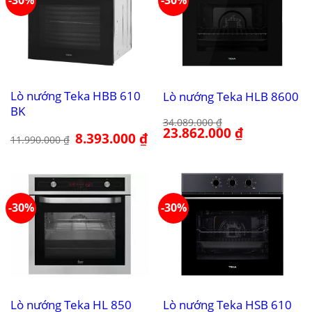
-30%
-30%
Lò nướng Teka HBB 610
Lò nướng Teka HLB 8600
BK
34.089.000
₫
Giá
23.862.000
₫
Giá
Giá
8.393.000
₫
Giá
11.990.000
₫
gốc
hiện
gốc
hiện
là:
tại
là:
tại
34.089.000 ₫.
là:
11.990.000 ₫.
là:
23.862.000 ₫.
8.393.000 ₫.
-30%
-30%
Lò nướng Teka HL 850
Lò nướng Teka HSB 610