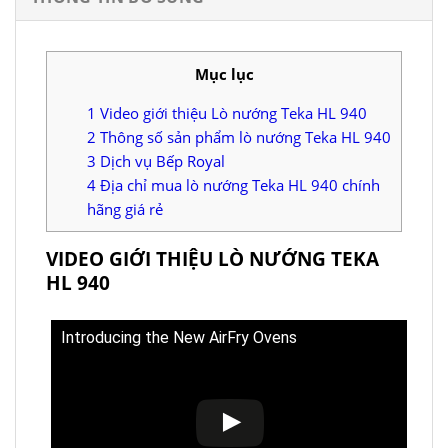
Mục lục
1
Video giới thiệu Lò nướng Teka HL 940
2
Thông số sản phẩm lò nướng Teka HL 940
3
Dịch vụ Bếp Royal
4
Địa chỉ mua lò nướng Teka HL 940 chính
hãng giá rẻ
VIDEO GIỚI THIỆU LÒ NƯỚNG TEKA
HL 940
Introducing the New AirFry Ovens