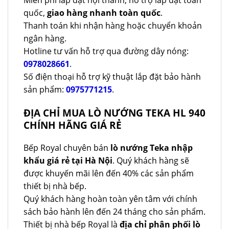
Miễn phí lắp đặt nội thành, hỗ trợ lắp đặt toàn
quốc,
giao hàng nhanh toàn quốc
.
Thanh toán khi nhận hàng hoặc chuyển khoản
ngân hàng.
Hotline tư vấn hỗ trợ qua đường dây nóng:
0978028661
.
Số điện thoại hỗ trợ kỹ thuật lắp đặt bảo hành
sản phẩm:
0975771215
.
ĐỊA CHỈ MUA LÒ NƯỚNG TEKA HL 940
CHÍNH HÃNG GIÁ RẺ
Bếp Royal chuyên bán
lò nướng Teka nhập
khẩu giá rẻ tại Hà Nội
. Quý khách hàng sẽ
được khuyến mãi lên đến 40% các sản phẩm
thiết bị nhà bếp.
Quý khách hàng hoàn toàn yên tâm với chính
sách bảo hành lên đến 24 tháng cho sản phẩm.
Thiết bị nhà bếp Royal là
địa chỉ phân phối lò