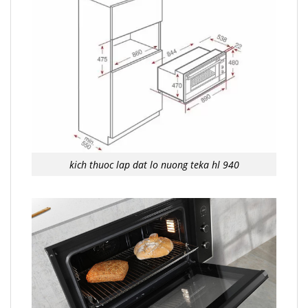
kich thuoc lap dat lo nuong teka hl 940