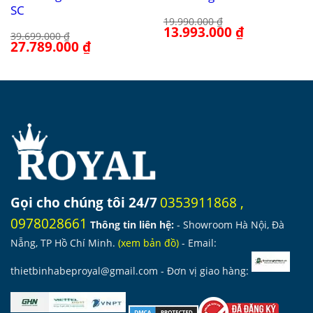
SC
19.990.000
₫
Giá
13.993.000
₫
Giá
39.699.000
₫
gốc
hiện
Giá
27.789.000
₫
Giá
là:
tại
gốc
hiện
19.990.000 ₫.
là:
là:
tại
13.993.000 ₫.
39.699.000 ₫.
là:
27.789.000 ₫.
Gọi cho chúng tôi 24/7
0353911868
,
0978028661
Thông tin liên hệ:
- Showroom Hà Nội, Đà
Nẵng, TP Hồ Chí Minh.
(
xem bản đồ
)
- Email:
thietbinhabeproyal@gmail.com
- Đơn vị giao hàng: