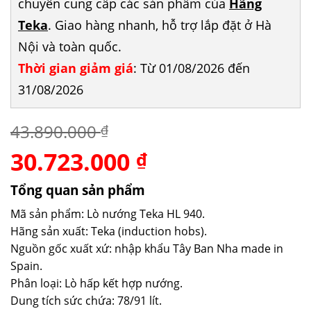
chuyên cung cấp các sản phẩm của
Hãng
Teka
. Giao hàng nhanh, hỗ trợ lắp đặt ở Hà
Nội và toàn quốc.
Thời gian giảm giá
: Từ 01/08/2026 đến
31/08/2026
43.890.000
₫
30.723.000
Giá
Giá
₫
gốc
hiện
là:
tại
Tổng quan sản phẩm
43.890.000 ₫.
là:
Mã sản phẩm: Lò nướng Teka HL 940.
30.723.000 ₫.
Hãng sản xuất: Teka (induction hobs).
Nguồn gốc xuất xứ: nhập khẩu Tây Ban Nha made in
Spain.
Phân loại: Lò hấp kết hợp nướng.
Dung tích sức chứa: 78/91 lít.