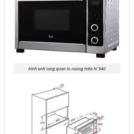
hinh anh tong quan lo nuong teka hl 940