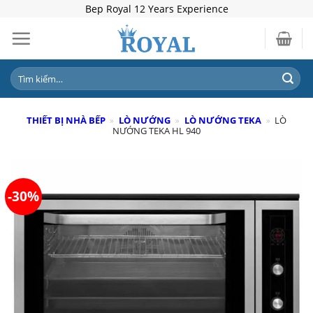
Skip
Bep Royal 12 Years Experience
to
content
Tìm
kiếm:
THIẾT BỊ NHÀ BẾP
»
LÒ NƯỚNG
»
LÒ NƯỚNG TEKA
»
LÒ
NƯỚNG TEKA HL 940
-30%