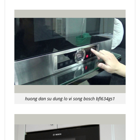
huong dan su dung lo vi song bosch bfl634gs1