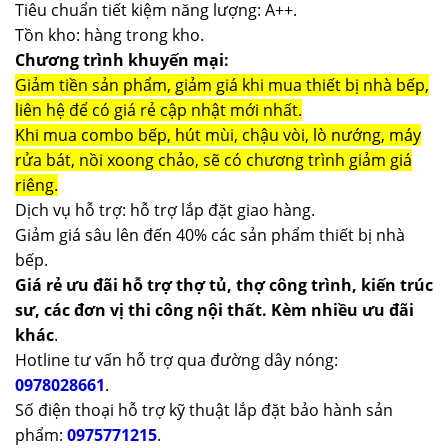
Tiêu chuẩn tiết kiệm năng lượng: A++.
Tồn kho: hàng trong kho.
Chương trình khuyến mại:
Giảm tiền sản phẩm, giảm giá khi mua thiết bị nhà bếp,
liên hệ để có giá rẻ cập nhật mới nhất.
Khi mua combo bếp, hút mùi, chậu vòi, lò nướng, máy
rửa bát, nồi xoong chảo, sẽ có chương trình giảm giá
riêng.
Dịch vụ hỗ trợ: hỗ trợ lắp đặt giao hàng.
Giảm giá sâu lên đến 40% các sản phẩm thiết bị nhà
bếp.
Giá rẻ ưu đãi hỗ trợ thợ tủ, thợ công trình, kiến trúc
sư, các đơn vị thi công nội thất. Kèm nhiều ưu đãi
khác
.
Hotline tư vấn hỗ trợ qua đường dây nóng:
0978028661
.
Số điện thoại hỗ trợ kỹ thuật lắp đặt bảo hành sản
phẩm:
0975771215
.