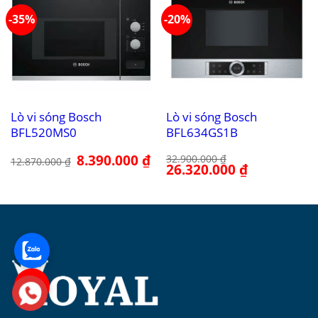
-35%
-20%
Lò vi sóng Bosch
Lò vi sóng Bosch
BFL520MS0
BFL634GS1B
Giá
8.390.000
₫
Giá
32.900.000
₫
12.870.000
₫
gốc
hiện
Giá
26.320.000
₫
Giá
là:
tại
gốc
hiện
12.870.000 ₫.
là:
là:
tại
8.390.000 ₫.
32.900.000 ₫.
là:
26.320.000 ₫.