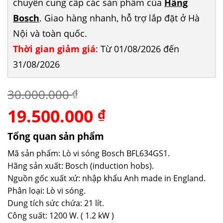
chuyên cung cấp các sản phẩm của
Hãng
Bosch
. Giao hàng nhanh, hỗ trợ lắp đặt ở Hà
Nội và toàn quốc.
Thời gian giảm giá
: Từ 01/08/2026 đến
31/08/2026
30.000.000
₫
19.500.000
Giá
Giá
₫
gốc
hiện
là:
tại
Tổng quan sản phẩm
30.000.000 ₫.
là:
Mã sản phẩm: Lò vi sóng Bosch BFL634GS1.
19.500.000 ₫.
Hãng sản xuất: Bosch (induction hobs).
Nguồn gốc xuất xứ: nhập khẩu Anh made in England.
Phân loại: Lò vi sóng.
Dung tích sức chứa: 21 lít.
Công suất: 1200 W. ( 1.2 kW )