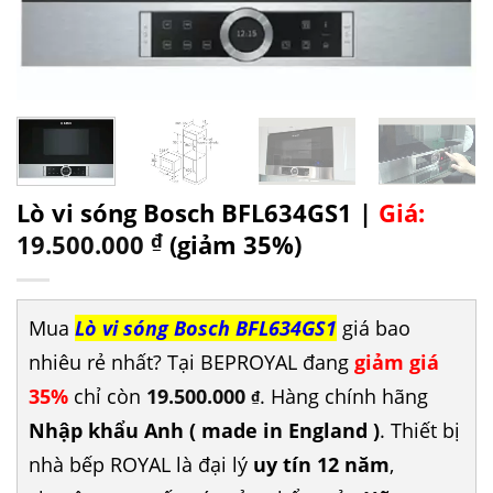
Lò vi sóng Bosch BFL634GS1 |
Giá:
19.500.000
₫
(giảm 35%)
Mua
Lò vi sóng Bosch BFL634GS1
giá bao
nhiêu rẻ nhất? Tại BEPROYAL đang
giảm giá
35%
chỉ còn
19.500.000
. Hàng chính hãng
₫
Nhập khẩu Anh ( made in England )
. Thiết bị
nhà bếp ROYAL là đại lý
uy tín 12 năm
,