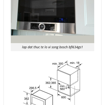
lap dat thuc te lo vi song bosch bfl634gs1