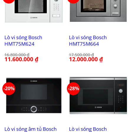
Lò vi sóng Bosch
Lò vi sóng Bosch
HMT75M624
HMT75M664
16.800.000
₫
17.500.000
₫
Giá
11.600.000
₫
Giá
Giá
12.000.000
₫
Giá
gốc
hiện
gốc
hiện
là:
tại
là:
tại
16.800.000 ₫.
là:
17.500.000 ₫.
là:
11.600.000 ₫.
12.000.000 ₫.
-20%
-28%
Lò vi sóng âm tủ Bosch
Lò vi sóng Bosch