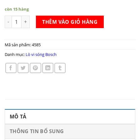
còn 15 hàng
Lò vi sóng Bosch BFL634GS1 số lượng
THÊM VÀO GIỎ HÀNG
Mã sản phẩm:
4585
Danh mục:
Lò vi sóng Bosch
MÔ TẢ
THÔNG TIN BỔ SUNG