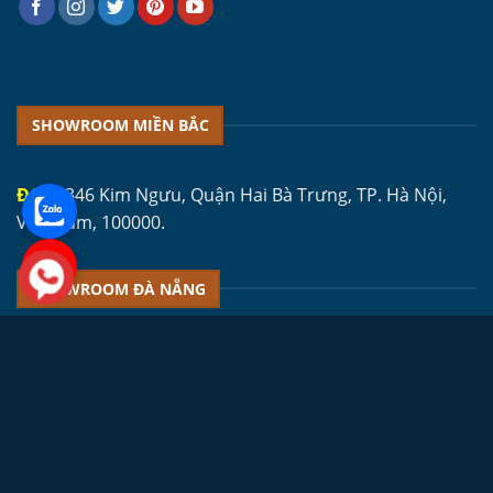
SHOWROOM MIỀN BẮC
ĐC 1:
346 Kim Ngưu, Quận Hai Bà Trưng, TP. Hà Nội,
Việt Nam, 100000.
SHOWROOM ĐÀ NẴNG
ĐC 1:
Ỷ Lan Nguyên Phi, Quận Hải Châu, TP. Đà Nẵng,
Việt Nam, 550000.
SHOWROOM MIỀN NAM