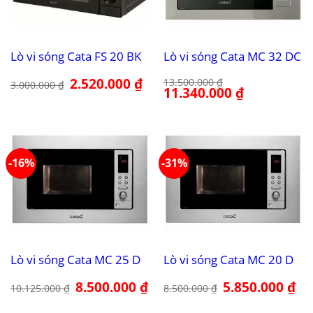
Lò vi sóng Cata FS 20 BK
Lò vi sóng Cata MC 32 DC
Giá
2.520.000
₫
Giá
13.500.000
₫
3.000.000
₫
gốc
hiện
Giá
11.340.000
₫
Giá
là:
tại
gốc
hiện
3.000.000 ₫.
là:
là:
tại
2.520.000 ₫.
13.500.000 ₫.
là:
11.340.000 ₫.
-16%
-31%
Lò vi sóng Cata MC 25 D
Lò vi sóng Cata MC 20 D
Giá
8.500.000
₫
Giá
Giá
5.850.000
₫
Giá
10.125.000
₫
8.500.000
₫
gốc
hiện
gốc
hiệ
là:
tại
là:
tại
10.125.000 ₫.
là:
8.500.000 ₫.
là: