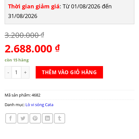
Thời gian giảm giá
: Từ 01/08/2026 đến
31/08/2026
3.200.000
₫
2.688.000
Giá
Giá
₫
gốc
hiện
là:
tại
còn 15 hàng
3.200.000 ₫.
là:
Lò vi sóng Cata FS 20 WH số lượng
THÊM VÀO GIỎ HÀNG
2.688.000 ₫.
Mã sản phẩm:
4682
Danh mục:
Lò vi sóng Cata