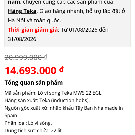
năm
, chuyên cung cấp các sản phẩm của
Hãng Teka
. Giao hàng nhanh, hỗ trợ lắp đặt ở
Hà Nội và toàn quốc.
Thời gian giảm giá
: Từ 01/08/2026 đến
31/08/2026
20.999.000
₫
14.693.000
Giá
Giá
₫
gốc
hiện
là:
tại
Tổng quan sản phẩm
20.999.000 ₫.
là:
Mã sản phẩm: Lò vi sóng Teka MWS 22 EGL.
14.693.000 ₫.
Hãng sản xuất: Teka (induction hobs).
Nguồn gốc xuất xứ: nhập khẩu Tây Ban Nha made in
Spain.
Phân loại: Lò vi sóng.
Dung tích sức chứa: 22 lít.