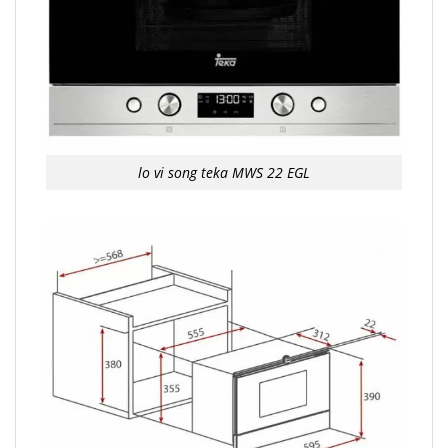
lo vi song teka MWS 22 EGL