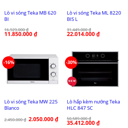
Lò vi sóng Teka MB 620
Lò vi sóng Teka ML 8220
BI
BIS L
16.929.000
₫
31.449.000
₫
Giá
11.850.000
₫
Giá
Giá
22.014.000
₫
Giá
gốc
hiện
gốc
hiện
là:
tại
là:
tại
16.929.000 ₫.
là:
31.449.000 ₫.
là:
11.850.000 ₫.
22.014.000 ₫.
-16%
-30%
Lò vi sóng Teka MW 225
Lò hấp kèm nướng Teka
Blanco
HLC 847 SC
Giá
2.050.000
₫
Giá
50.589.000
₫
2.450.000
₫
gốc
hiện
Giá
35.412.000
₫
Giá
là:
tại
gốc
hiện