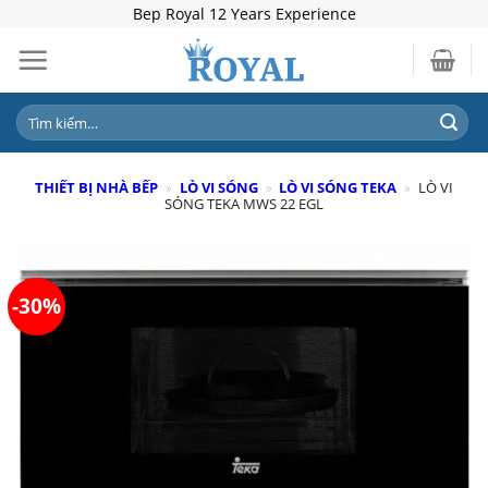
Skip
Bep Royal 12 Years Experience
to
content
Tìm
kiếm:
THIẾT BỊ NHÀ BẾP
»
LÒ VI SÓNG
»
LÒ VI SÓNG TEKA
»
LÒ VI
SÓNG TEKA MWS 22 EGL
-30%