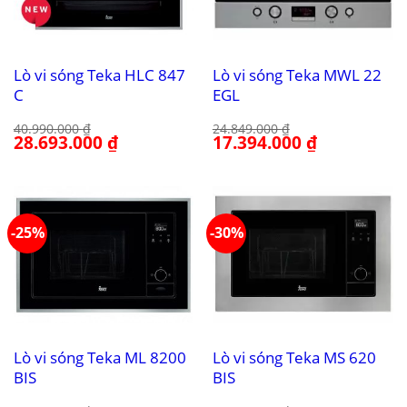
Lò vi sóng Teka HLC 847
Lò vi sóng Teka MWL 22
C
EGL
40.990.000
₫
24.849.000
₫
Giá
28.693.000
₫
Giá
Giá
17.394.000
₫
Giá
gốc
hiện
gốc
hiện
là:
tại
là:
tại
40.990.000 ₫.
là:
24.849.000 ₫.
là:
28.693.000 ₫.
17.394.000 ₫.
-25%
-30%
Lò vi sóng Teka ML 8200
Lò vi sóng Teka MS 620
BIS
BIS