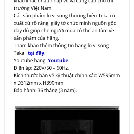
khẩu khác nhau nhập về và cung cấp cho thị
trường Việt Nam.
Các sản phẩm lò vi sóng thương hiệu Teka có
xuất xứ rõ ràng, giấy tờ chức minh nguồn gốc
đầy đủ giúp cho người mua có thể an tâm về
sản phẩm của hãng.
Tham khảo thêm thông tin hãng lò vi sóng
Teka :
tại đây
.
Youtube hãng:
Youtube
.
Điện áp: 220V/50 – 60Hz.
Kích thước bản vẽ kỹ thuật chính xác: W595mm
x D312mm x H390mm.
Bảo hành: 36 tháng (3 năm).