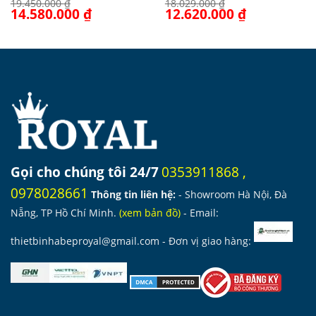
19.450.000
₫
18.029.000
₫
Giá
14.580.000
₫
Giá
Giá
12.620.000
₫
Giá
gốc
hiện
gốc
hiện
là:
tại
là:
tại
19.450.000 ₫.
là:
18.029.000 ₫.
là:
14.580.000 ₫.
12.620.000 ₫.
Gọi cho chúng tôi 24/7
0353911868
,
0978028661
Thông tin liên hệ:
- Showroom Hà Nội, Đà
Nẵng, TP Hồ Chí Minh.
(
xem bản đồ
)
- Email:
thietbinhabeproyal@gmail.com
- Đơn vị giao hàng: