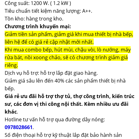
Công suất: 1200 W. ( 1.2 kW )
Tiêu chuẩn tiết kiệm năng lượng: A++.
Tồn kho: hàng trong kho.
Chương trình khuyến mại:
Giảm tiền sản phẩm, giảm giá khi mua thiết bị nhà bếp,
liên hệ để có giá rẻ cập nhật mới nhất.
Khi mua combo bếp, hút mùi, chậu vòi, lò nướng, máy
rửa bát, nồi xoong chảo, sẽ có chương trình giảm giá
riêng.
Dịch vụ hỗ trợ: hỗ trợ lắp đặt giao hàng.
Giảm giá sâu lên đến 40% các sản phẩm thiết bị nhà
bếp.
Giá rẻ ưu đãi hỗ trợ thợ tủ, thợ công trình, kiến trúc
sư, các đơn vị thi công nội thất. Kèm nhiều ưu đãi
khác
.
Hotline tư vấn hỗ trợ qua đường dây nóng:
0978028661
.
Số điện thoại hỗ trợ kỹ thuật lắp đặt bảo hành sản