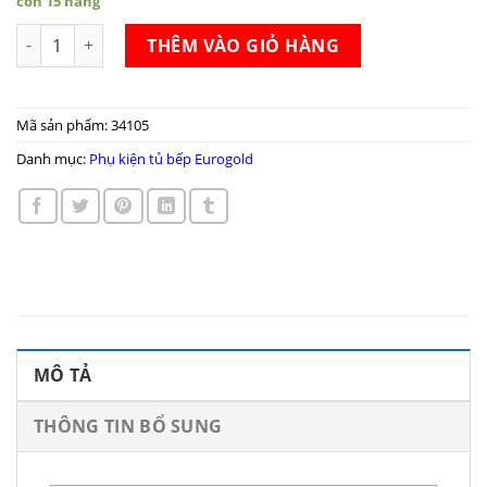
còn 15 hàng
Mâm xoay tủ bếp Eurogold TR360-A/F số lượng
THÊM VÀO GIỎ HÀNG
Mã sản phẩm:
34105
Danh mục:
Phụ kiện tủ bếp Eurogold
MÔ TẢ
THÔNG TIN BỔ SUNG