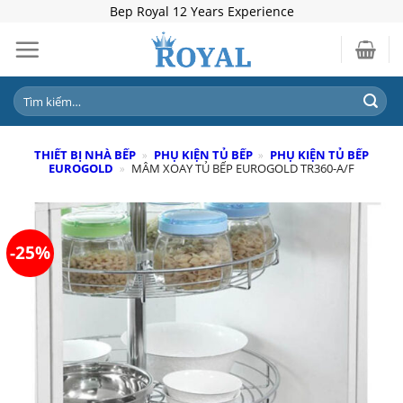
Skip
Bep Royal 12 Years Experience
to
content
Tìm
kiếm:
THIẾT BỊ NHÀ BẾP
»
PHỤ KIỆN TỦ BẾP
»
PHỤ KIỆN TỦ BẾP
EUROGOLD
»
MÂM XOAY TỦ BẾP EUROGOLD TR360-A/F
-25%