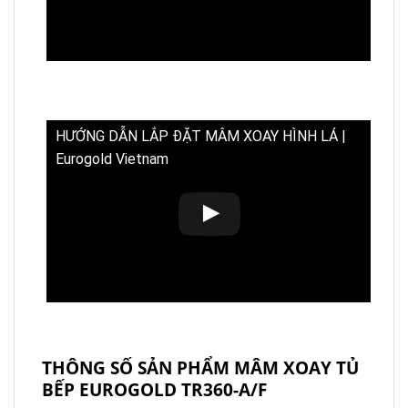
HƯỚNG DẪN LẮP ĐẶT MÂM XOAY HÌNH LÁ |
Eurogold Vietnam
THÔNG SỐ SẢN PHẨM MÂM XOAY TỦ
BẾP EUROGOLD TR360-A/F