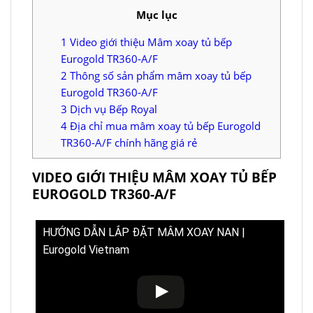
Mục lục
1
Video giới thiệu Mâm xoay tủ bếp
Eurogold TR360-A/F
2
Thông số sản phẩm mâm xoay tủ bếp
Eurogold TR360-A/F
3
Dịch vụ Bếp Royal
4
Địa chỉ mua mâm xoay tủ bếp Eurogold
TR360-A/F chính hãng giá rẻ
VIDEO GIỚI THIỆU MÂM XOAY TỦ BẾP
EUROGOLD TR360-A/F
HƯỚNG DẪN LẮP ĐẶT MÂM XOAY NAN |
Eurogold Vietnam