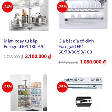
-24%
-25%
Mâm xoay tủ bếp
Giá bát đĩa cố định
Eurogold EPL180-A/C
Eurogold EP1-
60/70/80/90/100
Giá
2.100.000
₫
Giá
2.765.000
₫
gốc
hiện
Giá
1.080.000
₫
Giá
là:
tại
1.440.000
₫
gốc
hiệ
2.765.000 ₫.
là:
là:
tại
2.100.000 ₫.
1.440.000 ₫.
là:
1.0
-25%
-25%