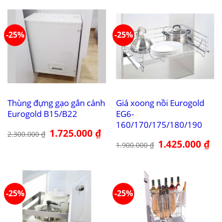
12.210.000 ₫.
là:
9.157.000 ₫.
-25%
-25%
Thùng đựng gạo gắn cánh
Giá xoong nồi Eurogold
Eurogold B15/B22
EG6-
160/170/175/180/190
Giá
1.725.000
₫
Giá
2.300.000
₫
gốc
hiện
Giá
1.425.000
₫
Giá
là:
tại
1.900.000
₫
gốc
hiệ
2.300.000 ₫.
là:
là:
tại
1.725.000 ₫.
1.900.000 ₫.
là:
1.4
-25%
-25%