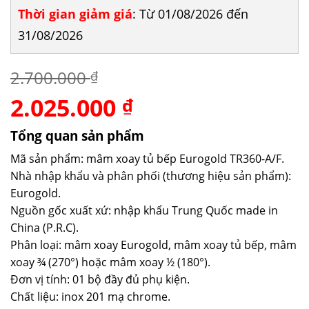
Thời gian giảm giá
: Từ 01/08/2026 đến
31/08/2026
2.700.000
₫
2.025.000
Giá
Giá
₫
gốc
hiện
là:
tại
Tổng quan sản phẩm
2.700.000 ₫.
là:
Mã sản phẩm: mâm xoay tủ bếp Eurogold TR360-A/F.
2.025.000 ₫.
Nhà nhập khẩu và phân phối (thương hiệu sản phẩm):
Eurogold.
Nguồn gốc xuất xứ: nhập khẩu Trung Quốc made in
China (P.R.C).
Phân loại: mâm xoay Eurogold, mâm xoay tủ bếp, mâm
xoay ¾ (270°) hoặc mâm xoay ½ (180°).
Đơn vị tính: 01 bộ đầy đủ phụ kiện.
Chất liệu: inox 201 mạ chrome.