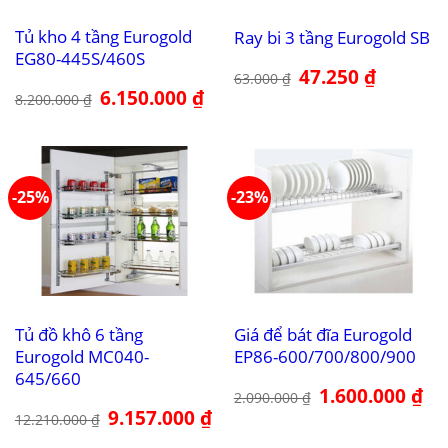
Tủ kho 4 tầng Eurogold
Ray bi 3 tầng Eurogold SB
EG80-445S/460S
Giá
47.250
₫
Giá
63.000
₫
gốc
hiện
Giá
6.150.000
₫
Giá
8.200.000
₫
là:
tại
gốc
hiện
63.000 ₫.
là:
là:
tại
47.250 ₫.
8.200.000 ₫.
là:
6.150.000 ₫.
-25%
-23%
Tủ đồ khô 6 tầng
Giá để bát đĩa Eurogold
Eurogold MC040-
EP86-600/700/800/900
645/660
Giá
1.600.000
₫
Giá
2.090.000
₫
gốc
hiệ
Giá
9.157.000
₫
Giá
là:
tại
12.210.000
₫
gốc
hiện
2.090.000 ₫.
là:
là:
tại
1.6