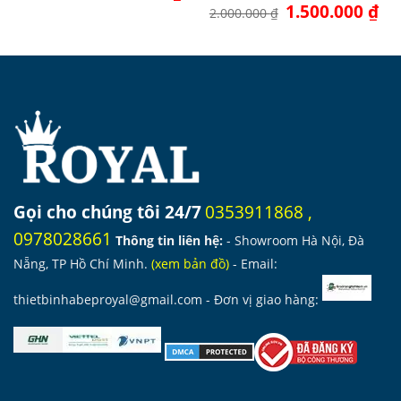
gốc
hiện
Giá
1.500.000
₫
Giá
là:
tại
2.000.000
₫
gốc
hiệ
8.100.000 ₫.
là:
là:
tại
6.075.000 ₫.
2.000.000 ₫.
là:
1.5
Gọi cho chúng tôi 24/7
0353911868
,
0978028661
Thông tin liên hệ:
- Showroom Hà Nội, Đà
Nẵng, TP Hồ Chí Minh.
(
xem bản đồ
)
- Email:
thietbinhabeproyal@gmail.com
- Đơn vị giao hàng: