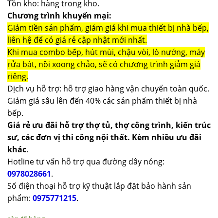
Tồn kho: hàng trong kho.
Chương trình khuyến mại:
Giảm tiền sản phẩm, giảm giá khi mua thiết bị nhà bếp,
liên hệ để có giá rẻ cập nhật mới nhất.
Khi mua combo bếp, hút mùi, chậu vòi, lò nướng, máy
rửa bát, nồi xoong chảo, sẽ có chương trình giảm giá
riêng.
Dịch vụ hỗ trợ: hỗ trợ giao hàng vận chuyển toàn quốc.
Giảm giá sâu lên đến 40% các sản phẩm thiết bị nhà
bếp.
Giá rẻ ưu đãi hỗ trợ thợ tủ, thợ công trình, kiến trúc
sư, các đơn vị thi công nội thất. Kèm nhiều ưu đãi
khác
.
Hotline tư vấn hỗ trợ qua đường dây nóng:
0978028661
.
Số điện thoại hỗ trợ kỹ thuật lắp đặt bảo hành sản
phẩm:
0975771215
.