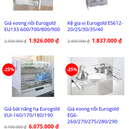
Giá xoong nồi Eurogold
Kệ gia vị Eurogold ES612-
EU133-600/700/800/900
20/25/30/35/40
Giá
1.926.000
₫
Giá
Giá
1.837.000
₫
Giá
2.568.000
₫
2.450.000
₫
gốc
hiện
gốc
hiệ
là:
tại
là:
tại
2.568.000 ₫.
là:
2.450.000 ₫.
là:
1.926.000 ₫.
1.8
-25%
-25%
Giá bát nâng hạ Eurogold
Giá xoong nồi Eurogold
EUI-160/170/180/190
EG6-
260/270/275/280/290
Giá
6.075.000
₫
Giá
8.100.000
₫