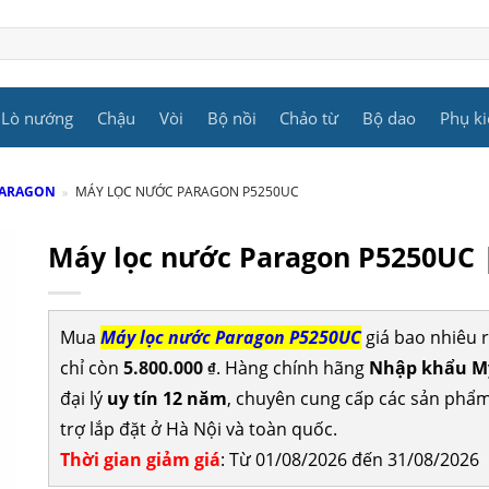
Lò nướng
Chậu
Vòi
Bộ nồi
Chảo từ
Bộ dao
Phụ ki
PARAGON
»
MÁY LỌC NƯỚC PARAGON P5250UC
Máy lọc nước Paragon P5250UC
Mua
Máy lọc nước Paragon P5250UC
giá bao nhiêu 
chỉ còn
5.800.000
. Hàng chính hãng
Nhập khẩu Mỹ
₫
đại lý
uy tín 12 năm
, chuyên cung cấp các sản phẩ
trợ lắp đặt ở Hà Nội và toàn quốc.
Thời gian giảm giá
: Từ 01/08/2026 đến 31/08/2026