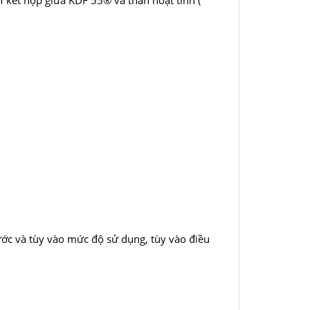
kết hợp giữa KDF 55® và than hoạt tính (
rước và tùy vào mức độ sử dụng, tùy vào điều