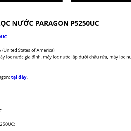
LỌC NƯỚC PARAGON P5250UC
0UC
.
(United States of America).
áy lọc nước gia đình, máy lọc nước lắp dưới chậu rửa, máy lọc n
ragon:
tại đây
.
C.
5250UC: