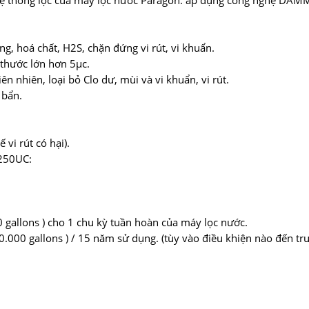
hệ thống lọc của máy lọc nước Paragon: áp dụng công nghệ DAMM 
ng, hoá chất, H2S, chặn đứng vi rút, vi khuẩn.
 thước lớn hơn 5μc.
ên nhiên, loại bỏ Clo dư, mùi và vi khuẩn, vi rút.
 bẩn.
 vi rút có hại).
5250UC:
00 gallons ) cho 1 chu kỳ tuần hoàn của máy lọc nước.
20.000 gallons ) / 15 năm sử dụng. (tùy vào điều khiện nào đến t