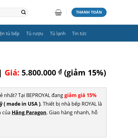
THANH TOÁN
ện tủ bếp
Tủ rượu
Tủ lạnh
Tin tức
 |
Giá:
5.800.000
₫
(giảm 15%)
rẻ nhất? Tại BEPROYAL đang
giảm giá 15%
 ( made in USA )
. Thiết bị nhà bếp ROYAL là
m của
Hãng Paragon
. Giao hàng nhanh, hỗ