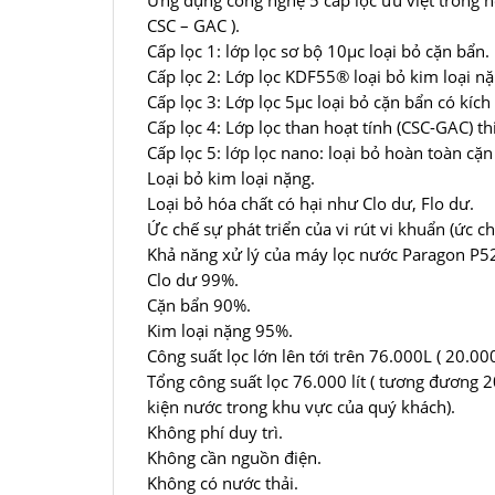
Ứng dụng công nghệ 5 cấp lọc ưu việt trong 
CSC – GAC ).
Cấp lọc 1: lớp lọc sơ bộ 10μc loại bỏ cặn bẩn.
Cấp lọc 2: Lớp lọc KDF55® loại bỏ kim loại nặ
Cấp lọc 3: Lớp lọc 5μc loại bỏ cặn bẩn có kích
Cấp lọc 4: Lớp lọc than hoạt tính (CSC-GAC) thi
Cấp lọc 5: lớp lọc nano: loại bỏ hoàn toàn cặn
Loại bỏ kim loại nặng.
Loại bỏ hóa chất có hại như Clo dư, Flo dư.
Ức chế sự phát triển của vi rút vi khuẩn (ức chế
Khả năng xử lý của máy lọc nước Paragon P
Clo dư 99%.
Cặn bẩn 90%.
Kim loại nặng 95%.
Công suất lọc lớn lên tới trên 76.000L ( 20.0
Tổng công suất lọc 76.000 lít ( tương đương 
kiện nước trong khu vực của quý khách).
Không phí duy trì.
Không cần nguồn điện.
Không có nước thải.