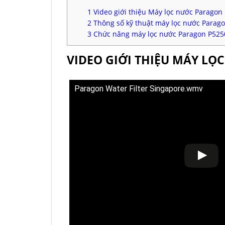
1
Video giới thiệu Máy lọc nước Parago
2
Thông số kỹ thuật máy lọc nước Parag
3
Chức năng máy lọc nước Paragon P52
VIDEO GIỚI THIỆU MÁY L
Paragon Water Filter Singapore.wmv