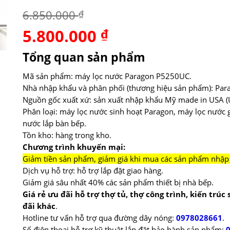
6.850.000
₫
5.800.000
Giá
₫
Giá
gốc
hiện
là:
tại
Tổng quan sản phẩm
6.850.000 ₫.
là:
5.800.000 ₫.
Mã sản phẩm: máy lọc nước Paragon P5250UC.
Nhà nhập khẩu và phân phối (thương hiệu sản phẩm): Par
Nguồn gốc xuất xứ: sản xuất nhập khẩu Mỹ made in USA (U
Phân loại: máy lọc nước sinh hoạt Paragon, máy lọc nước g
nước lắp bàn bếp.
Tồn kho: hàng trong kho.
Chương trình khuyến mại:
Giảm tiền sản phẩm, giảm giá khi mua các sản phẩm nhập k
Dịch vụ hỗ trợ: hỗ trợ lắp đặt giao hàng.
Giảm giá sâu nhất 40% các sản phẩm thiết bị nhà bếp.
Giá rẻ ưu đãi hỗ trợ thợ tủ, thợ công trình, kiến trúc
đãi khác
.
Hotline tư vấn hỗ trợ qua đường dây nóng:
0978028661
.
Số điện thoại hỗ trợ kỹ thuật lắp đặt bảo hành sản phẩm: