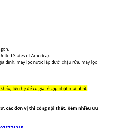
agon.
nited States of America).
ia đình, máy lọc nước lắp dưới chậu rửa, máy lọc
hẩu, liên hệ để có giá rẻ cập nhật mới nhất.
 sư, các đơn vị thi công nội thất. Kèm nhiều ưu
0975771215
.