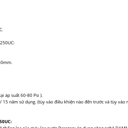
C.
5250UC:
450mm.
tại áp suất 60-80 Psi ).
) / 15 năm sử dụng. (tùy vào điều khiện nào đến trước và tùy vào
50UC: