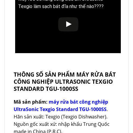
Texgio làm sạch bát đĩa như thế nào????
THÔNG SỐ SẢN PHẨM MÁY RỬA BÁT
CÔNG NGHIỆP ULTRASONIC TEXGIO
STANDARD TGU-1000SS
Mã sản phẩm:
máy rửa bát công nghiệp
UltraSonic Texgio Standard TGU-1000SS
.
Hãn sản xuất: Texgio (Texgio Dishwasher).
Nguồn gốc xuất xứ: nhập khẩu Trung Quốc
made in China (P.R.C).