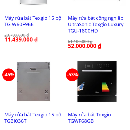
Máy rửa bát Texgio 15 bộ
Máy rửa bát công nghiệp
TG-W60F966
UltraSonic Texgio Luxury
TGU-1800HD
20.799.000
₫
Giá
11.439.000
₫
Giá
61.100.000
₫
gốc
hiện
Giá
52.000.000
₫
Giá
là:
tại
gốc
hiện
20.799.000 ₫.
là:
là:
tại
11.439.000 ₫.
61.100.000 ₫.
là:
52.000.000 ₫.
-45%
-53%
Máy rửa bát Texgio 15 bộ
Máy rửa bát Texgio
TGBI036T
TGWF68GB