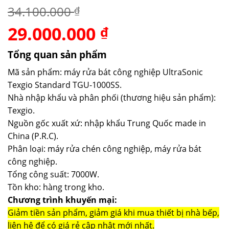
34.100.000
₫
29.000.000
Giá
Giá
₫
gốc
hiện
là:
tại
Tổng quan sản phẩm
34.100.000 ₫.
là:
Mã sản phẩm: máy rửa bát công nghiệp UltraSonic
29.000.000 ₫.
Texgio Standard TGU-1000SS.
Nhà nhập khẩu và phân phối (thương hiệu sản phẩm):
Texgio.
Nguồn gốc xuất xứ: nhập khẩu Trung Quốc made in
China (P.R.C).
Phân loại: máy rửa chén công nghiệp, máy rửa bát
công nghiệp.
Tổng công suất: 7000W.
Tồn kho: hàng trong kho.
Chương trình khuyến mại:
Giảm tiền sản phẩm, giảm giá khi mua thiết bị nhà bếp,
liên hệ để có giá rẻ cập nhật mới nhất.