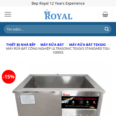
Skip
Bep Royal 12 Years Experience
to
content
Tìm
kiếm:
THIẾT BỊ NHÀ BẾP
»
MÁY RỬA BÁT
»
MÁY RỬA BÁT TEXGIO
»
MÁY RỬA BÁT CÔNG NGHIỆP ULTRASONIC TEXGIO STANDARD TGU-
1000SS
-15%