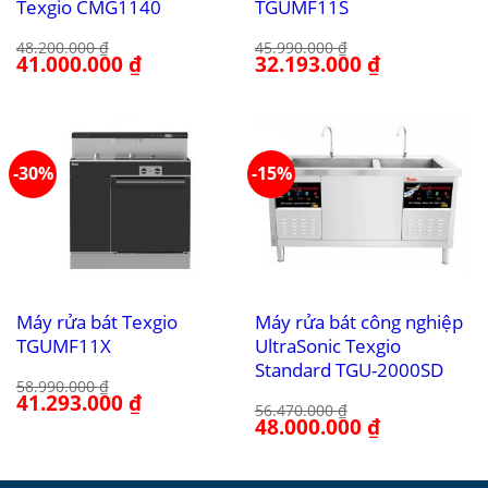
Texgio CMG1140
TGUMF11S
48.200.000
₫
45.990.000
₫
Giá
41.000.000
₫
Giá
Giá
32.193.000
₫
Giá
gốc
hiện
gốc
hiện
là:
tại
là:
tại
48.200.000 ₫.
là:
45.990.000 ₫.
là:
41.000.000 ₫.
32.193.000 ₫.
-30%
-15%
Máy rửa bát Texgio
Máy rửa bát công nghiệp
TGUMF11X
UltraSonic Texgio
Standard TGU-2000SD
58.990.000
₫
Giá
41.293.000
₫
Giá
56.470.000
₫
gốc
hiện
Giá
48.000.000
₫
Giá
là:
tại
gốc
hiện
58.990.000 ₫.
là:
là:
tại
41.293.000 ₫.
56.470.000 ₫.
là:
48.000.000 ₫.