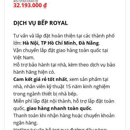
45.990.000
₫
Giá
32.193.000
₫
Giá
gốc
hiện
là:
tại
45.990.000 ₫.
là:
32.193.000 ₫.
DỊCH VỤ BẾP ROYAL
Tư vấn và lắp đặt hoàn thiện tại các thành phố
lớn:
Hà Nội, TP Hồ Chí Minh, Đà Nẵng
.
Vận chuyển lắp đặt giao hàng toàn quốc tại
Việt Nam.
Hỗ trợ bảo hành tại nhà, kèm theo dịch vụ bảo
hành hãng hiện có.
Cam kết giá rẻ tốt nhất
, xem sản phẩm tại
nhà, nhân viên kỹ thuật 15 năm kinh nghiệm
trong ngành thiết bị nhà bếp.
Miễn phí lắp đặt nội thành, hỗ trợ lắp đặt toàn
quốc,
giao hàng nhanh toàn quốc
.
Thanh toán khi nhận hàng hoặc chuyển khoản
ngân hàng.
Hotline tư vấn hỗ trợ qua đường dây nóng: