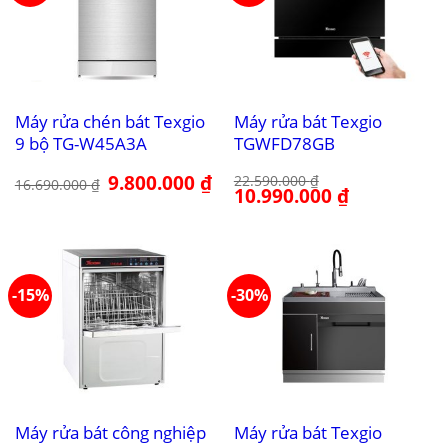
Máy rửa chén bát Texgio
Máy rửa bát Texgio
9 bộ TG-W45A3A
TGWFD78GB
Giá
9.800.000
₫
Giá
22.590.000
₫
16.690.000
₫
gốc
hiện
Giá
10.990.000
₫
Giá
là:
tại
gốc
hiện
16.690.000 ₫.
là:
là:
tại
9.800.000 ₫.
22.590.000 ₫.
là:
10.990.000 ₫.
-15%
-30%
Máy rửa bát công nghiệp
Máy rửa bát Texgio