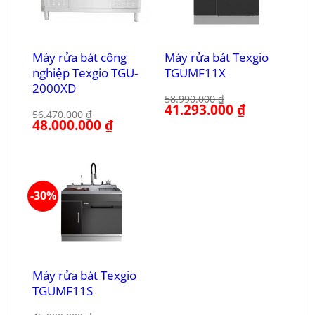
Máy rửa bát công
Máy rửa bát Texgio
nghiệp Texgio TGU-
TGUMF11X
2000XD
58.990.000
₫
Giá
41.293.000
₫
Giá
56.470.000
₫
gốc
hiện
Giá
48.000.000
₫
Giá
là:
tại
gốc
hiện
58.990.000 ₫.
là:
là:
tại
41.293.000 ₫.
56.470.000 ₫.
là:
48.000.000 ₫.
-30%
Máy rửa bát Texgio
TGUMF11S