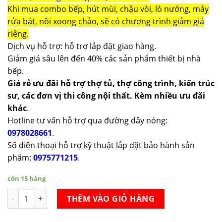
Khi mua combo bếp, hút mùi, chậu vòi, lò nướng, máy
rửa bát, nồi xoong chảo, sẽ có chương trình giảm giá
riêng.
Dịch vụ hỗ trợ: hỗ trợ lắp đặt giao hàng.
Giảm giá sâu lên đến 40% các sản phẩm thiết bị nhà
bếp.
Giá rẻ ưu đãi hỗ trợ thợ tủ, thợ công trình, kiến trúc
sư, các đơn vị thi công nội thất. Kèm nhiều ưu đãi
khác
.
Hotline tư vấn hỗ trợ qua đường dây nóng:
0978028661
.
Số điện thoại hỗ trợ kỹ thuật lắp đặt bảo hành sản
phẩm:
0975771215
.
còn 15 hàng
Máy rửa bát công nghiệp UltraSonic Texgio Standard TGU-100
THÊM VÀO GIỎ HÀNG