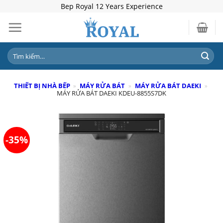
Skip
Bep Royal 12 Years Experience
to
content
Tìm
kiếm:
THIẾT BỊ NHÀ BẾP
»
MÁY RỬA BÁT
»
MÁY RỬA BÁT DAEKI
»
MÁY RỬA BÁT DAEKI KDEU-8855S7DK
-35%