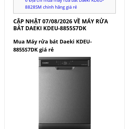
6
Địa chỉ mua máy rửa bát Daeki KDEU-
8828SM chính hãng giá rẻ
CẬP NHẬT 07/08/2026 VỀ MÁY RỬA
BÁT DAEKI KDEU-8855S7DK
Mua Máy rửa bát Daeki KDEU-
8855S7DK giá rẻ