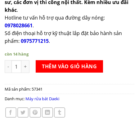
sư, các đơn vị thi công nội thất. Kèm nhiều ưu đãi
khác
.
Hotline tư vấn hỗ trợ qua đường dây nóng:
0978028661
.
Số điện thoại hỗ trợ kỹ thuật lắp đặt bảo hành sản
phẩm:
0975771215
.
còn 14 hàng
Máy rửa bát Daeki KDEU-8855S7DK số lượng
THÊM VÀO GIỎ HÀNG
Mã sản phẩm:
57341
Danh mục:
Máy rửa bát Daeki