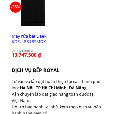
-35%
Máy rửa bát Daeki
KDEU-8818SMDK
21.150.000
₫
Giá
13.747.500
₫
Giá
gốc
hiện
là:
tại
21.150.000 ₫.
là:
13.747.500 ₫.
DỊCH VỤ BẾP ROYAL
Tư vấn và lắp đặt hoàn thiện tại các thành phố
lớn:
Hà Nội, TP Hồ Chí Minh, Đà Nẵng
.
Vận chuyển lắp đặt giao hàng toàn quốc tại
Việt Nam.
Hỗ trợ bảo hành tại nhà, kèm theo dịch vụ bảo
hành hãng hiện có.