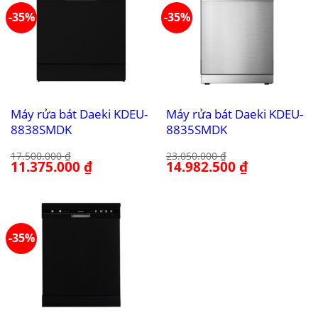
-35%
-35%
Máy rửa bát Daeki KDEU-
Máy rửa bát Daeki KDEU-
8838SMDK
8835SMDK
17.500.000
₫
23.050.000
₫
Giá
11.375.000
₫
Giá
Giá
14.982.500
₫
Giá
gốc
hiện
gốc
hiện
là:
tại
là:
tại
17.500.000 ₫.
là:
23.050.000 ₫.
là:
11.375.000 ₫.
14.982.500 ₫.
-35%