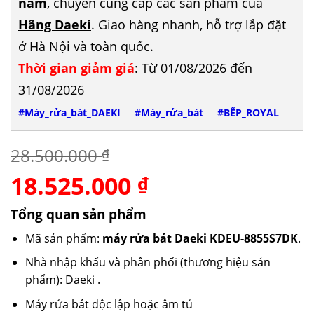
năm
, chuyên cung cấp các sản phẩm của
Hãng Daeki
. Giao hàng nhanh, hỗ trợ lắp đặt
ở Hà Nội và toàn quốc.
Thời gian giảm giá
: Từ 01/08/2026 đến
31/08/2026
#Máy_rửa_bát_DAEKI
#Máy_rửa_bát
#BẾP_ROYAL
28.500.000
₫
18.525.000
Giá
Giá
₫
gốc
hiện
là:
tại
Tổng quan sản phẩm
28.500.000 ₫.
là:
Mã sản phẩm:
máy rửa bát Daeki KDEU-8855S7DK
.
18.525.000 ₫.
Nhà nhập khẩu và phân phối (thương hiệu sản
phẩm): Daeki .
Máy rửa bát độc lập hoặc âm tủ