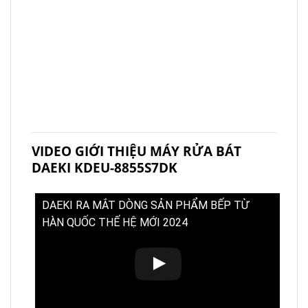
VIDEO GIỚI THIỆU MÁY RỬA BÁT
DAEKI KDEU-8855S7DK
DAEKI RA MẮT DÒNG SẢN PHẨM BẾP TỪ
HÀN QUỐC THẾ HỆ MỚI 2024