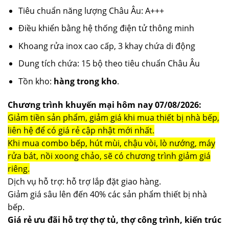
Tiêu chuẩn năng lượng Châu Âu: A+++
Điều khiển bằng hệ thống điện tử thông minh
Khoang rửa inox cao cấp, 3 khay chứa di động
Dung tích chứa: 15 bộ theo tiêu chuẩn Châu Âu
Tồn kho:
hàng trong kho
.
Chương trình khuyến mại hôm nay 07/08/2026:
Giảm tiền sản phẩm, giảm giá khi mua thiết bị nhà bếp,
liên hệ để có giá rẻ cập nhật mới nhất.
Khi mua combo bếp, hút mùi, chậu vòi, lò nướng, máy
rửa bát, nồi xoong chảo, sẽ có chương trình giảm giá
riêng.
Dịch vụ hỗ trợ: hỗ trợ lắp đặt giao hàng.
Giảm giá sâu lên đến 40% các sản phẩm thiết bị nhà
bếp.
Giá rẻ ưu đãi hỗ trợ thợ tủ, thợ công trình, kiến trúc