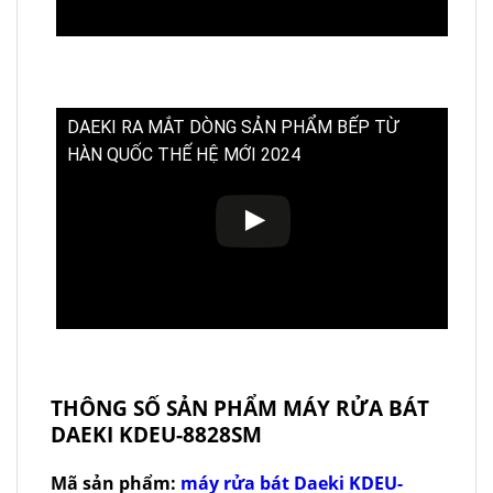
DAEKI RA MẮT DÒNG SẢN PHẨM BẾP TỪ
HÀN QUỐC THẾ HỆ MỚI 2024
THÔNG SỐ SẢN PHẨM MÁY RỬA BÁT
DAEKI KDEU-8828SM
Mã sản phẩm:
máy rửa bát Daeki KDEU-