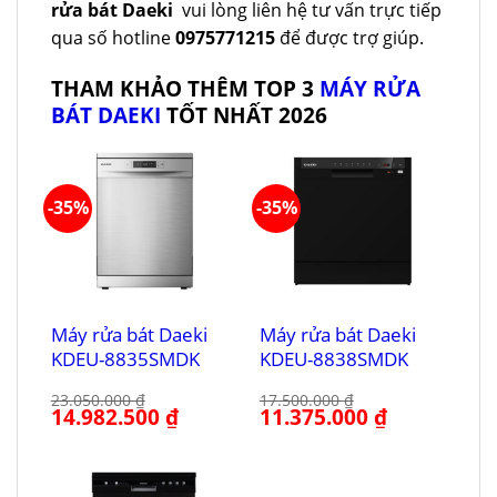
rửa bát Daeki
vui lòng liên hệ tư vấn trực tiếp
qua số hotline
0975771215
để được trợ giúp.
THAM KHẢO THÊM TOP 3
MÁY RỬA
BÁT DAEKI
TỐT NHẤT 2026
-35%
-35%
Máy rửa bát Daeki
Máy rửa bát Daeki
KDEU-8835SMDK
KDEU-8838SMDK
23.050.000
₫
17.500.000
₫
Giá
14.982.500
₫
Giá
Giá
11.375.000
₫
Giá
gốc
hiện
gốc
hiện
là:
tại
là:
tại
23.050.000 ₫.
là:
17.500.000 ₫.
là:
14.982.500 ₫.
11.375.000 ₫.