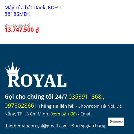
Máy rửa bát Daeki KDEU-
8818SMDK
21.150.000
₫
Giá
13.747.500
₫
Giá
gốc
hiện
là:
tại
21.150.000 ₫.
là:
13.747.500 ₫.
Gọi cho chúng tôi 24/7
0353911868
,
0978028661
Thông tin liên hệ:
- Showroom Hà Nội, Đà
Nẵng, TP Hồ Chí Minh.
(
xem bản đồ
)
- Email:
thietbinhabeproyal@gmail.com
- Đơn vị giao hàng: