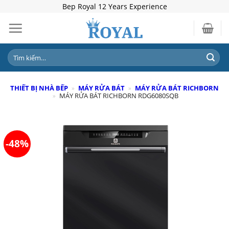
Skip
Bep Royal 12 Years Experience
to
content
Tìm
kiếm:
THIẾT BỊ NHÀ BẾP
»
MÁY RỬA BÁT
»
MÁY RỬA BÁT RICHBORN
»
MÁY RỬA BÁT RICHBORN RDG6080SQB
-48%