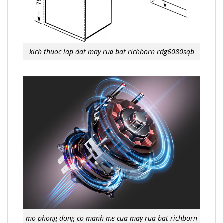
kich thuoc lap dat may rua bat richborn rdg6080sqb
mo phong dong co manh me cua may rua bat richborn