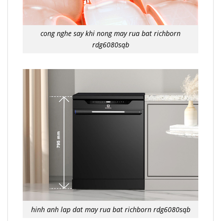
cong nghe say khi nong may rua bat richborn
rdg6080sqb
hinh anh lap dat may rua bat richborn rdg6080sqb