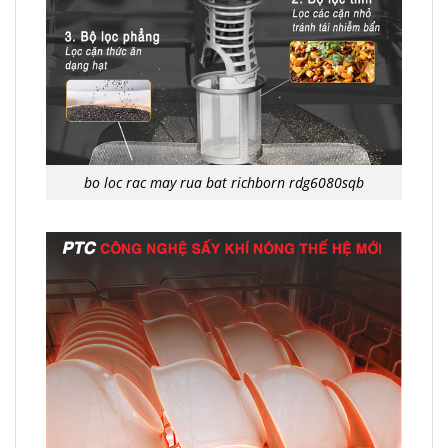
bo loc rac may rua bat richborn rdg6080sqb