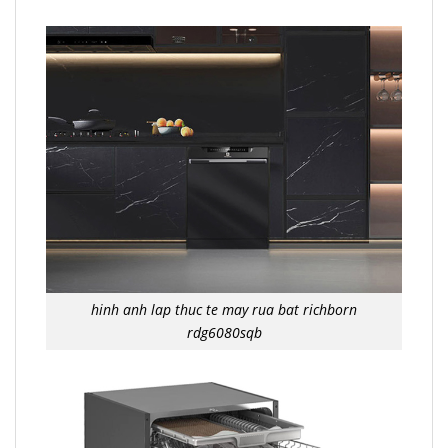
hinh anh lap thuc te may rua bat richborn
rdg6080sqb