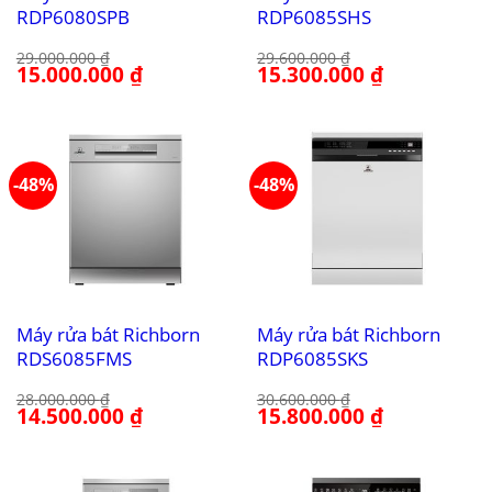
RDP6080SPB
RDP6085SHS
29.000.000
₫
29.600.000
₫
Giá
15.000.000
₫
Giá
Giá
15.300.000
₫
Giá
gốc
hiện
gốc
hiện
là:
tại
là:
tại
29.000.000 ₫.
là:
29.600.000 ₫.
là:
15.000.000 ₫.
15.300.000 ₫.
-48%
-48%
Máy rửa bát Richborn
Máy rửa bát Richborn
RDS6085FMS
RDP6085SKS
28.000.000
₫
30.600.000
₫
Giá
14.500.000
₫
Giá
Giá
15.800.000
₫
Giá
gốc
hiện
gốc
hiện
là:
tại
là:
tại
28.000.000 ₫.
là:
30.600.000 ₫.
là:
14.500.000 ₫.
15.800.000 ₫.