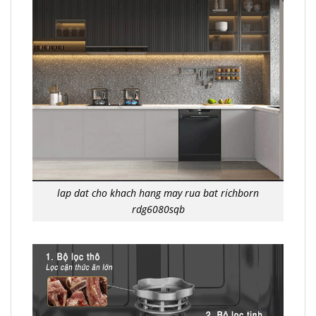
lap dat cho khach hang may rua bat richborn
rdg6080sqb