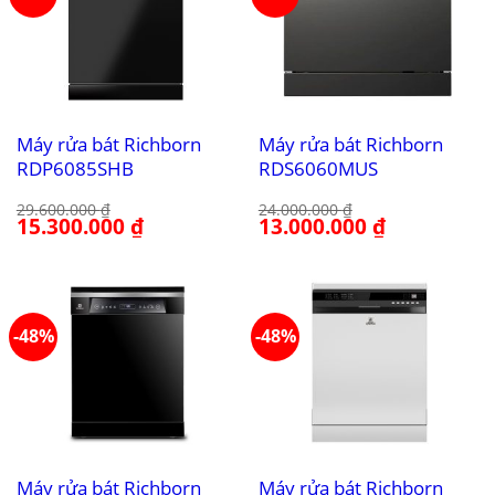
Máy rửa bát Richborn
Máy rửa bát Richborn
RDP6085SHB
RDS6060MUS
29.600.000
₫
24.000.000
₫
Giá
15.300.000
₫
Giá
Giá
13.000.000
₫
Giá
gốc
hiện
gốc
hiện
là:
tại
là:
tại
29.600.000 ₫.
là:
24.000.000 ₫.
là:
15.300.000 ₫.
13.000.000 ₫.
-48%
-48%
Máy rửa bát Richborn
Máy rửa bát Richborn