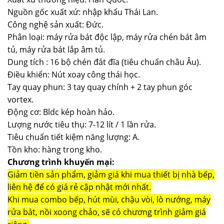
Nguồn gốc xuất xứ: nhập khẩu Thái Lan.
Công nghệ sản xuất: Đức.
Phân loại: máy rửa bát độc lập, máy rửa chén bát âm
tủ, máy rửa bát lắp âm tủ.
Dung tích : 16 bộ chén đát đĩa (tiêu chuẩn châu Âu).
Điều khiển: Nút xoay công thái học.
Tay quay phun: 3 tay quay chính + 2 tay phun góc
vortex.
Động cơ: Bldc kép hoàn hảo.
Lượng nước tiêu thụ: 7-12 lít / 1 lần rửa.
Tiêu chuẩn tiết kiệm năng lượng: A.
Tồn kho: hàng trong kho.
Chương trình khuyến mại:
Giảm tiền sản phẩm, giảm giá khi mua thiết bị nhà bếp,
liên hệ để có giá rẻ cập nhật mới nhất.
Khi mua combo bếp, hút mùi, chậu vòi, lò nướng, máy
rửa bát, nồi xoong chảo, sẽ có chương trình giảm giá