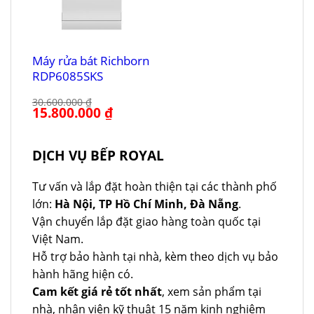
Máy rửa bát Richborn
RDP6085SKS
30.600.000
₫
Giá
15.800.000
₫
Giá
gốc
hiện
là:
tại
30.600.000 ₫.
là:
15.800.000 ₫.
DỊCH VỤ BẾP ROYAL
Tư vấn và lắp đặt hoàn thiện tại các thành phố
lớn:
Hà Nội, TP Hồ Chí Minh, Đà Nẵng
.
Vận chuyển lắp đặt giao hàng toàn quốc tại
Việt Nam.
Hỗ trợ bảo hành tại nhà, kèm theo dịch vụ bảo
hành hãng hiện có.
Cam kết giá rẻ tốt nhất
, xem sản phẩm tại
nhà, nhân viên kỹ thuật 15 năm kinh nghiệm