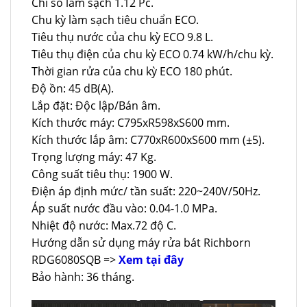
Chỉ số làm sạch 1.12 Pc.
Chu kỳ làm sạch tiêu chuẩn ECO.
Tiêu thụ nước của chu kỳ ECO 9.8 L.
Tiêu thụ điện của chu kỳ ECO 0.74 kW/h/chu kỳ.
Thời gian rửa của chu kỳ ECO 180 phút.
Độ ồn: 45 dB(A).
Lắp đặt: Độc lập/Bán âm.
Kích thước máy: C795xR598xS600 mm.
Kích thước lắp âm: C770xR600xS600 mm (±5).
Trọng lượng máy: 47 Kg.
Công suất tiêu thụ: 1900 W.
Điện áp định mức/ tần suất: 220~240V/50Hz.
Áp suất nước đầu vào: 0.04-1.0 MPa.
Nhiệt độ nước: Max.72 độ C.
Hướng dẫn sử dụng máy rửa bát Richborn
RDG6080SQB =>
Xem tại đây
Bảo hành: 36 tháng.