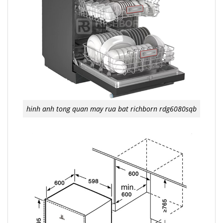
hinh anh tong quan may rua bat richborn rdg6080sqb