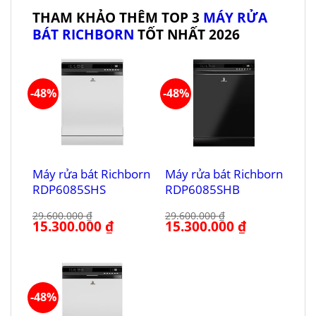
THAM KHẢO THÊM TOP 3
MÁY RỬA
BÁT RICHBORN
TỐT NHẤT 2026
-48%
-48%
Máy rửa bát Richborn
Máy rửa bát Richborn
RDP6085SHS
RDP6085SHB
29.600.000
₫
29.600.000
₫
Giá
15.300.000
₫
Giá
Giá
15.300.000
₫
Giá
gốc
hiện
gốc
hiện
là:
tại
là:
tại
29.600.000 ₫.
là:
29.600.000 ₫.
là:
15.300.000 ₫.
15.300.000 ₫.
-48%