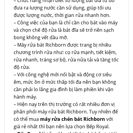
– Chức năng nhận biết số lượng bát đĩa từ đó
đưa ra lượng nước cần sử dụng, giúp tối ưu
được lượng nước, thời gian rửa nhanh hơn.
– Công việc của bạn là chỉ cần cho bát vào máy
và chọn chế độ rửa là bát đĩa sẽ trở nên sạch
bong không vết dầu mỡ.
– Máy rửa bát Richborn được trang bị nhiều
chương trình rửa như: cọ rửa mạnh, tiết kiệm,
rửa nhanh, tráng sơ bộ, rửa nửa tải và tăng tốc
độ rửa.
– Với công nghệ mới nổi bật và động cơ siêu
êm, mức ồn ở mức thấp tối đa nên bạn không
cần phải lo lắng gia đình bị làm phiền khi vận
hành máy.
– Hiện nay trên thị trường có rất nhiều đơn vị
phân phối máy rửa bát Richborn. Tuy nhiên để
có thể mua
máy rửa chén bát Richborn
với
giá rẻ nhất thì bạn nên lựa chọn Bếp Royal.