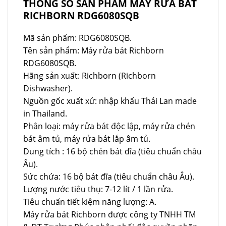
THÔNG SỐ SẢN PHẨM MÁY RỬA BÁT
RICHBORN RDG6080SQB
Mã sản phẩm: RDG6080SQB.
Tên sản phẩm: Máy rửa bát Richborn
RDG6080SQB.
Hãng sản xuất: Richborn (Richborn
Dishwasher).
Nguồn gốc xuất xứ: nhập khẩu Thái Lan made
in Thailand.
Phân loại: máy rửa bát độc lập, máy rửa chén
bát âm tủ, máy rửa bát lắp âm tủ.
Dung tích : 16 bộ chén bát đĩa (tiêu chuẩn châu
Âu).
Sức chứa: 16 bộ bát đĩa (tiêu chuẩn châu Âu).
Lượng nước tiêu thụ: 7-12 lít / 1 lần rửa.
Tiêu chuẩn tiết kiệm năng lượng: A.
Máy rửa bát Richborn được công ty TNHH TM