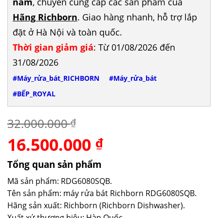
năm
, chuyên cung cấp các sản phẩm của
Hãng Richborn
. Giao hàng nhanh, hỗ trợ lắp
đặt ở Hà Nội và toàn quốc.
Thời gian giảm giá
: Từ 01/08/2026 đến
31/08/2026
#Máy_rửa_bát_RICHBORN
#Máy_rửa_bát
#BẾP_ROYAL
32.000.000
₫
16.500.000
Giá
Giá
₫
gốc
hiện
là:
tại
Tổng quan sản phẩm
32.000.000 ₫.
là:
Mã sản phẩm: RDG6080SQB.
16.500.000 ₫.
Tên sản phẩm: máy rửa bát Richborn RDG6080SQB.
Hãng sản xuất: Richborn (Richborn Dishwasher).
Xuất xứ thương hiệu: Hàn Quốc.