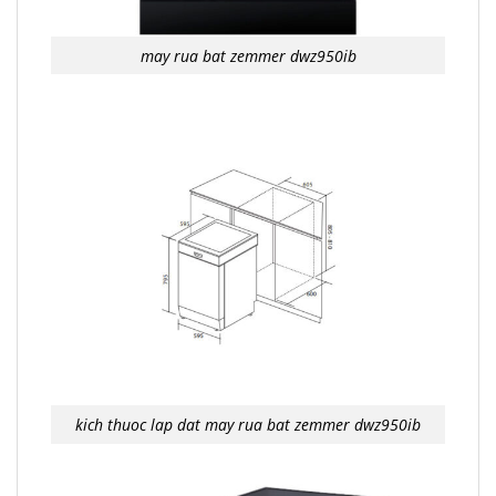
may rua bat zemmer dwz950ib
kich thuoc lap dat may rua bat zemmer dwz950ib