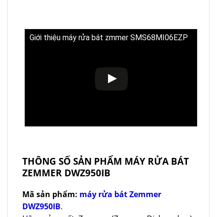
Giới thiệu máy rửa bát zmmer SMS68MI06EZP
THÔNG SỐ SẢN PHẨM MÁY RỬA BÁT
ZEMMER DWZ950IB
Mã sản phẩm:
máy rửa bát Zemmer
DWZ950IB
.