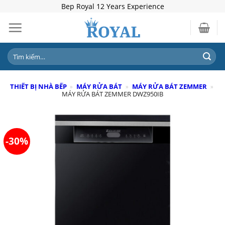
Skip
Bep Royal 12 Years Experience
to
content
Tìm
kiếm:
THIẾT BỊ NHÀ BẾP
»
MÁY RỬA BÁT
»
MÁY RỬA BÁT ZEMMER
»
MÁY RỬA BÁT ZEMMER DWZ950IB
-30%