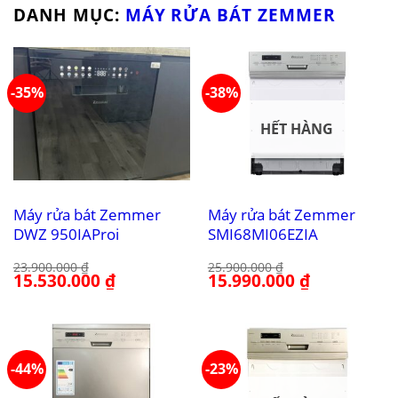
DANH MỤC:
MÁY RỬA BÁT ZEMMER
-35%
-38%
HẾT HÀNG
Máy rửa bát Zemmer
Máy rửa bát Zemmer
DWZ 950IAProi
SMI68MI06EZIA
23.900.000
₫
25.900.000
₫
Giá
15.530.000
₫
Giá
Giá
15.990.000
₫
Giá
gốc
hiện
gốc
hiện
là:
tại
là:
tại
23.900.000 ₫.
là:
25.900.000 ₫.
là:
15.530.000 ₫.
15.990.000 ₫.
-44%
-23%