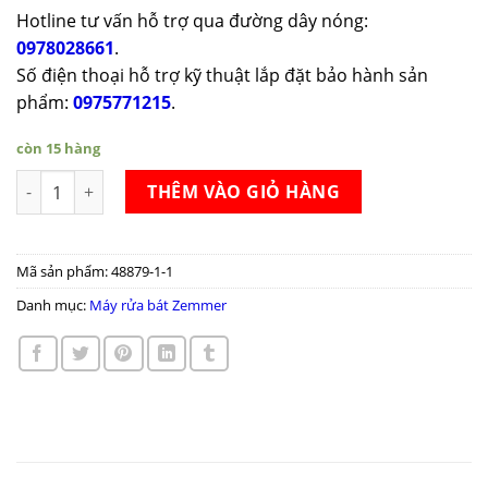
Hotline tư vấn hỗ trợ qua đường dây nóng:
0978028661
.
Số điện thoại hỗ trợ kỹ thuật lắp đặt bảo hành sản
phẩm:
0975771215
.
còn 15 hàng
Máy rửa bát Zemmer DWZ950IB số lượng
THÊM VÀO GIỎ HÀNG
Mã sản phẩm:
48879-1-1
Danh mục:
Máy rửa bát Zemmer