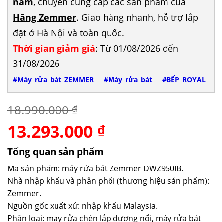
năm
, chuyên cung cấp các sản phẩm của
Hãng Zemmer
. Giao hàng nhanh, hỗ trợ lắp
đặt ở Hà Nội và toàn quốc.
Thời gian giảm giá
: Từ 01/08/2026 đến
31/08/2026
#Máy_rửa_bát_ZEMMER
#Máy_rửa_bát
#BẾP_ROYAL
18.990.000
₫
13.293.000
Giá
Giá
₫
gốc
hiện
là:
tại
Tổng quan sản phẩm
18.990.000 ₫.
là:
Mã sản phẩm: máy rửa bát Zemmer DWZ950IB.
13.293.000 ₫.
Nhà nhập khẩu và phân phối (thương hiệu sản phẩm):
Zemmer.
Nguồn gốc xuất xứ: nhập khẩu Malaysia.
Phân loại: máy rửa chén lắp dương nổi, máy rửa bát