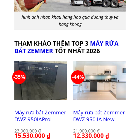
hinh anh nhap khau hang hoa qua duong thuy va
hang khong
THAM KHẢO THÊM TOP 3
MÁY RỬA
BÁT ZEMMER
TỐT NHẤT 2026
-35%
-44%
Máy rửa bát Zemmer
Máy rửa bát Zemmer
DWZ 950IAProi
DWZ 950 IA New
23.900.000
₫
21.900.000
₫
Giá
15.530.000
₫
Giá
Giá
12.330.000
₫
Giá
gốc
hiện
gốc
hiện