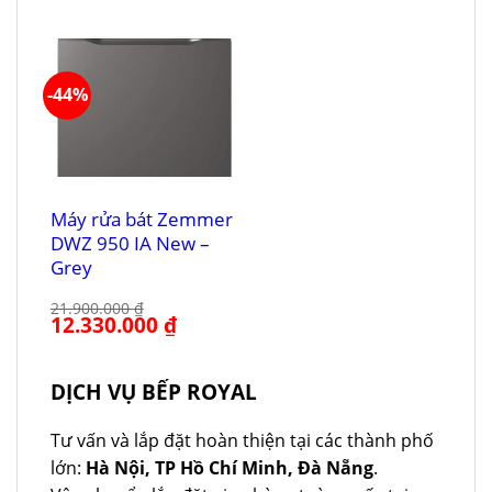
là:
tại
là:
tại
23.900.000 ₫.
là:
21.900.000 ₫.
là:
15.530.000 ₫.
12.330.000 ₫.
-44%
Máy rửa bát Zemmer
DWZ 950 IA New –
Grey
21.900.000
₫
Giá
12.330.000
₫
Giá
gốc
hiện
là:
tại
21.900.000 ₫.
là:
12.330.000 ₫.
DỊCH VỤ BẾP ROYAL
Tư vấn và lắp đặt hoàn thiện tại các thành phố
lớn:
Hà Nội, TP Hồ Chí Minh, Đà Nẵng
.