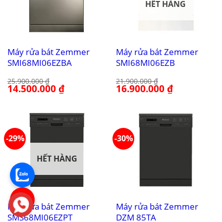
HẾT HÀNG
Máy rửa bát Zemmer
Máy rửa bát Zemmer
SMI68MI06EZBA
SMI68MI06EZB
25.900.000
₫
21.900.000
₫
Giá
14.500.000
₫
Giá
Giá
16.900.000
₫
Giá
gốc
hiện
gốc
hiện
là:
tại
là:
tại
25.900.000 ₫.
là:
21.900.000 ₫.
là:
14.500.000 ₫.
16.900.000 ₫.
-29%
-30%
HẾT HÀNG
Máy rửa bát Zemmer
Máy rửa bát Zemmer
SMS68MI06EZPT
DZM 85TA