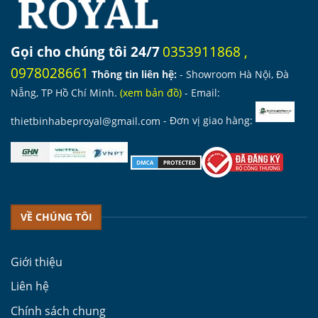
Gọi cho chúng tôi 24/7
0353911868
,
0978028661
Thông tin liên hệ:
- Showroom Hà Nội, Đà
Nẵng, TP Hồ Chí Minh.
(
xem bản đồ
)
- Email:
thietbinhabeproyal@gmail.com
- Đơn vị giao hàng:
VỀ CHÚNG TÔI
Giới thiệu
Liên hệ
Chính sách chung