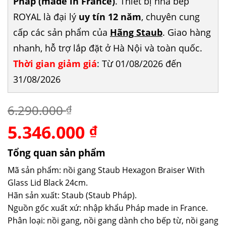
Pháp (made in France)
. Thiết bị nhà bếp
ROYAL là đại lý
uy tín 12 năm
, chuyên cung
cấp các sản phẩm của
Hãng Staub
. Giao hàng
nhanh, hỗ trợ lắp đặt ở Hà Nội và toàn quốc.
Thời gian giảm giá
: Từ 01/08/2026 đến
31/08/2026
6.290.000
₫
5.346.000
Giá
Giá
₫
gốc
hiện
là:
tại
Tổng quan sản phẩm
6.290.000 ₫.
là:
Mã sản phẩm: nồi gang Staub Hexagon Braiser With
5.346.000 ₫.
Glass Lid Black 24cm.
Hãn sản xuất: Staub (Staub Pháp).
Nguồn gốc xuất xứ: nhập khẩu Pháp made in France.
Phân loại: nồi gang, nồi gang dành cho bếp từ, nồi gang