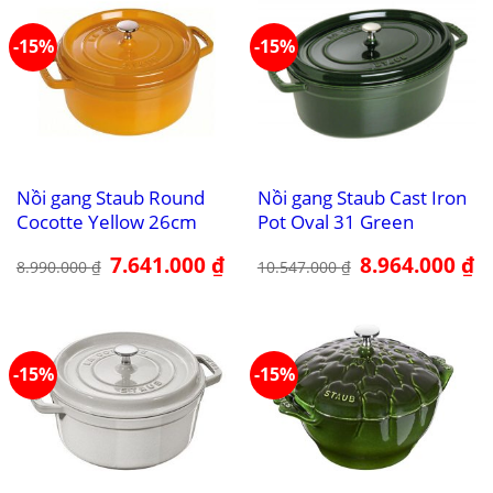
-15%
-15%
Nồi gang Staub Round
Nồi gang Staub Cast Iron
Cocotte Yellow 26cm
Pot Oval 31 Green
Giá
7.641.000
₫
Giá
Giá
8.964.000
₫
Gi
8.990.000
₫
10.547.000
₫
gốc
hiện
gốc
hi
là:
tại
là:
tại
8.990.000 ₫.
là:
10.547.000 ₫.
là:
7.641.000 ₫.
8.
-15%
-15%