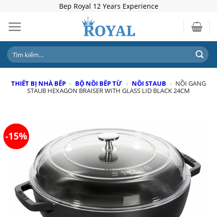
Skip
Bep Royal 12 Years Experience
to
content
Tìm
kiếm:
THIẾT BỊ NHÀ BẾP
»
BỘ NỒI BẾP TỪ
»
NỒI STAUB
»
NỒI GANG
STAUB HEXAGON BRAISER WITH GLASS LID BLACK 24CM
-15%