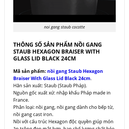
noi gang staub cocotte
THÔNG SỐ SẢN PHẨM NỒI GANG
STAUB HEXAGON BRAISER WITH
GLASS LID BLACK 24CM
Mã sản phẩm:
nồi gang Staub Hexagon
Braiser With Glass Lid Black 24cm
.
Hãn sản xuất: Staub (Staub Pháp).
Nguồn gốc xuất xứ: nhập khẩu Pháp made in
France.
Phân loại: nồi gang, nồi gang dành cho bếp từ,
nồi gang cast iron.
Nồi với cấu trúc Hexagon độc quyền giúp món
ăn trông đẹp mắt hơn, hạn chế lượng chất béo