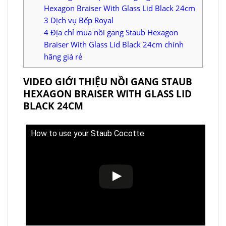
Hexagon Braiser With Glass Lid Black 24cm
3
Dịch vụ Bếp Royal
4
Địa chỉ mua nồi gang Staub Hexagon
Braiser With Glass Lid Black 24cm chính
hãng giá rẻ
VIDEO GIỚI THIỆU NỒI GANG STAUB
HEXAGON BRAISER WITH GLASS LID
BLACK 24CM
How to use your Staub Cocotte