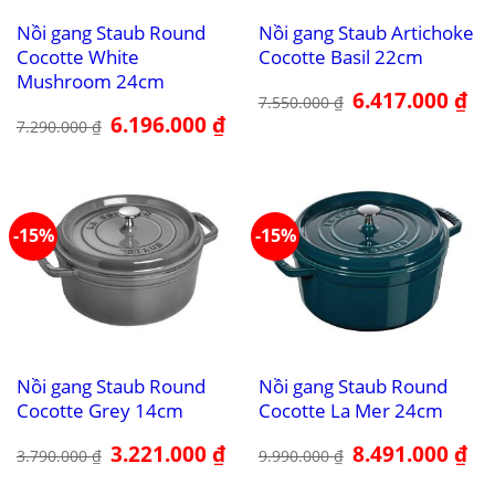
Nồi gang Staub Round
Nồi gang Staub Artichoke
Cocotte White
Cocotte Basil 22cm
Mushroom 24cm
Giá
6.417.000
₫
Giá
7.550.000
₫
gốc
hiệ
Giá
6.196.000
₫
Giá
là:
tại
7.290.000
₫
gốc
hiện
7.550.000 ₫.
là:
là:
tại
6.4
7.290.000 ₫.
là:
6.196.000 ₫.
-15%
-15%
Nồi gang Staub Round
Nồi gang Staub Round
Cocotte Grey 14cm
Cocotte La Mer 24cm
Giá
3.221.000
₫
Giá
Giá
8.491.000
₫
Giá
3.790.000
₫
9.990.000
₫
gốc
hiện
gốc
hiệ
là:
tại
là:
tại
3.790.000 ₫.
là:
9.990.000 ₫.
là: