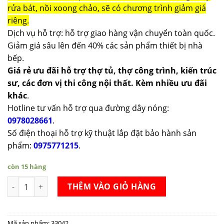
rửa bát, nồi xoong chảo, sẽ có chương trình giảm giá
riêng.
Dịch vụ hỗ trợ: hỗ trợ giao hàng vận chuyển toàn quốc.
Giảm giá sâu lên đến 40% các sản phẩm thiết bị nhà
bếp.
Giá rẻ ưu đãi hỗ trợ thợ tủ, thợ công trình, kiến trúc
sư, các đơn vị thi công nội thất. Kèm nhiều ưu đãi
khác
.
Hotline tư vấn hỗ trợ qua đường dây nóng:
0978028661
.
Số điện thoại hỗ trợ kỹ thuật lắp đặt bảo hành sản
phẩm:
0975771215
.
còn 15 hàng
Nồi gang Staub Hexagon Braiser With Glass Lid Black 24cm số
THÊM VÀO GIỎ HÀNG
Mã sản phẩm:
33042