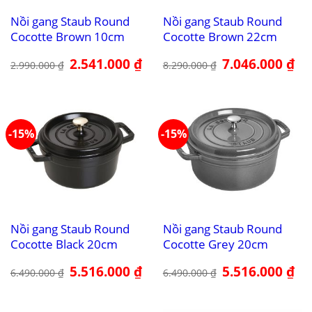
Nồi gang Staub Round
Nồi gang Staub Round
Cocotte Brown 10cm
Cocotte Brown 22cm
Giá
2.541.000
₫
Giá
Giá
7.046.000
₫
Giá
2.990.000
₫
8.290.000
₫
gốc
hiện
gốc
hiệ
là:
tại
là:
tại
2.990.000 ₫.
là:
8.290.000 ₫.
là:
2.541.000 ₫.
7.0
-15%
-15%
Nồi gang Staub Round
Nồi gang Staub Round
Cocotte Black 20cm
Cocotte Grey 20cm
Giá
5.516.000
₫
Giá
Giá
5.516.000
₫
Giá
6.490.000
₫
6.490.000
₫
gốc
hiện
gốc
hiệ
là:
tại
là:
tại
6.490.000 ₫.
là:
6.490.000 ₫.
là:
5.516.000 ₫.
5.5