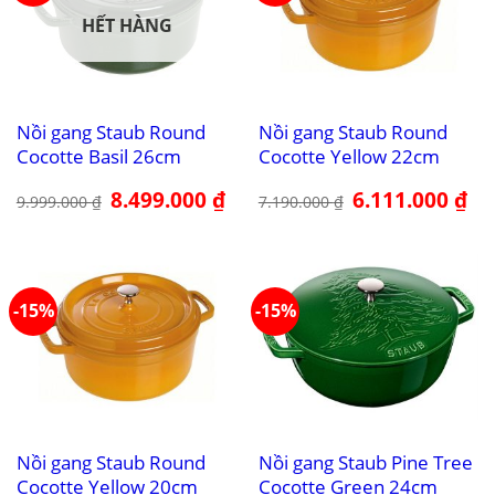
HẾT HÀNG
Nồi gang Staub Round
Nồi gang Staub Round
Cocotte Basil 26cm
Cocotte Yellow 22cm
Giá
8.499.000
₫
Giá
Giá
6.111.000
₫
Giá
9.999.000
₫
7.190.000
₫
gốc
hiện
gốc
hiệ
là:
tại
là:
tại
9.999.000 ₫.
là:
7.190.000 ₫.
là:
8.499.000 ₫.
6.1
-15%
-15%
Nồi gang Staub Round
Nồi gang Staub Pine Tree
Cocotte Yellow 20cm
Cocotte Green 24cm