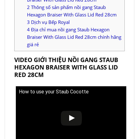
2
Thông số sản phẩm nồi gang Staub
Hexagon Braiser With Glass Lid Red 28cm
3
Dịch vụ Bếp Royal
4
Địa chỉ mua nồi gang Staub Hexagon
Braiser With Glass Lid Red 28cm chính hãng
giá rẻ
VIDEO GIỚI THIỆU NỒI GANG STAUB
HEXAGON BRAISER WITH GLASS LID
RED 28CM
How to use your Staub Cocotte