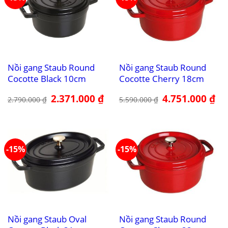
Nồi gang Staub Round
Nồi gang Staub Round
Cocotte Black 10cm
Cocotte Cherry 18cm
Giá
2.371.000
₫
Giá
Giá
4.751.000
₫
Giá
2.790.000
₫
5.590.000
₫
gốc
hiện
gốc
hiệ
là:
tại
là:
tại
2.790.000 ₫.
là:
5.590.000 ₫.
là:
2.371.000 ₫.
4.7
-15%
-15%
Nồi gang Staub Oval
Nồi gang Staub Round