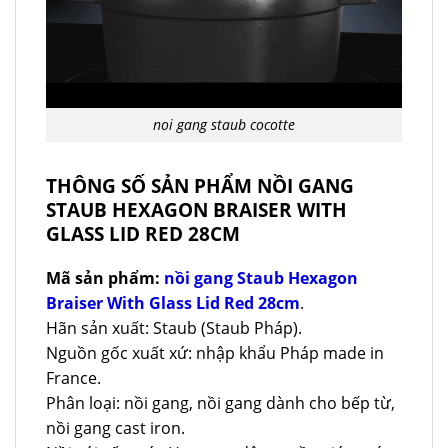
noi gang staub cocotte
THÔNG SỐ SẢN PHẨM NỒI GANG
STAUB HEXAGON BRAISER WITH
GLASS LID RED 28CM
Mã sản phẩm:
nồi gang Staub Hexagon
Braiser With Glass Lid Red 28cm
.
Hãn sản xuất: Staub (Staub Pháp).
Nguồn gốc xuất xứ: nhập khẩu Pháp made in
France.
Phân loại: nồi gang, nồi gang dành cho bếp từ,
nồi gang cast iron.