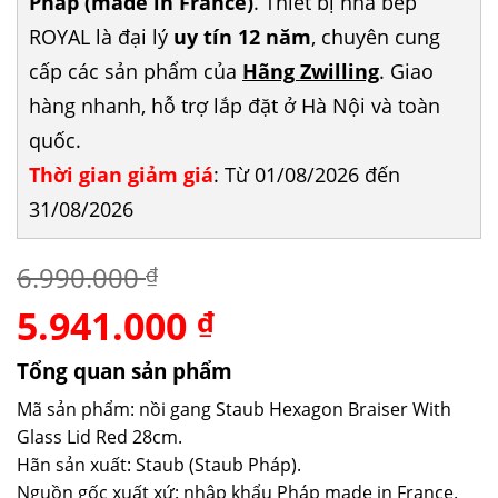
Pháp (made in France)
. Thiết bị nhà bếp
ROYAL là đại lý
uy tín 12 năm
, chuyên cung
cấp các sản phẩm của
Hãng Zwilling
. Giao
hàng nhanh, hỗ trợ lắp đặt ở Hà Nội và toàn
quốc.
Thời gian giảm giá
: Từ 01/08/2026 đến
31/08/2026
6.990.000
₫
5.941.000
Giá
Giá
₫
gốc
hiện
là:
tại
Tổng quan sản phẩm
6.990.000 ₫.
là:
Mã sản phẩm: nồi gang Staub Hexagon Braiser With
5.941.000 ₫.
Glass Lid Red 28cm.
Hãn sản xuất: Staub (Staub Pháp).
Nguồn gốc xuất xứ: nhập khẩu Pháp made in France.