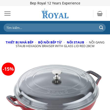
Skip
Bep Royal 12 Years Experience
to
content
Tìm
kiếm:
THIẾT BỊ NHÀ BẾP
»
BỘ NỒI BẾP TỪ
»
NỒI STAUB
»
NỒI GANG
STAUB HEXAGON BRAISER WITH GLASS LID RED 28CM
-15%