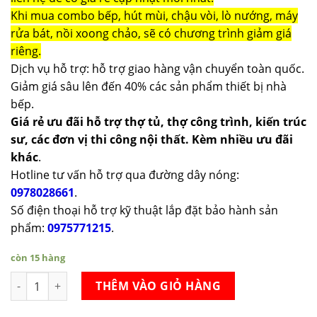
Khi mua combo bếp, hút mùi, chậu vòi, lò nướng, máy
rửa bát, nồi xoong chảo, sẽ có chương trình giảm giá
riêng.
Dịch vụ hỗ trợ: hỗ trợ giao hàng vận chuyển toàn quốc.
Giảm giá sâu lên đến 40% các sản phẩm thiết bị nhà
bếp.
Giá rẻ ưu đãi hỗ trợ thợ tủ, thợ công trình, kiến trúc
sư, các đơn vị thi công nội thất. Kèm nhiều ưu đãi
khác
.
Hotline tư vấn hỗ trợ qua đường dây nóng:
0978028661
.
Số điện thoại hỗ trợ kỹ thuật lắp đặt bảo hành sản
phẩm:
0975771215
.
còn 15 hàng
Nồi gang Staub Hexagon Braiser With Glass Lid Red 28cm số l
THÊM VÀO GIỎ HÀNG