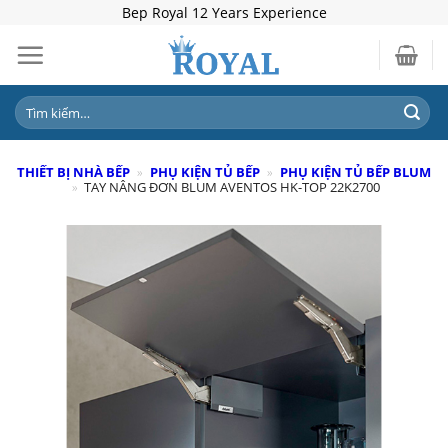
Skip
Bep Royal 12 Years Experience
to
content
Tìm
kiếm:
THIẾT BỊ NHÀ BẾP
»
PHỤ KIỆN TỦ BẾP
»
PHỤ KIỆN TỦ BẾP BLUM
»
TAY NÂNG ĐƠN BLUM AVENTOS HK-TOP 22K2700