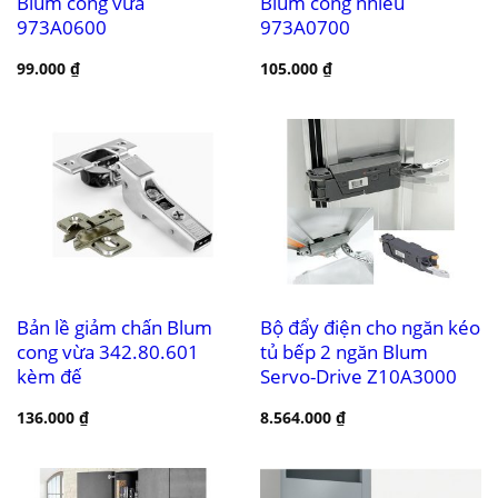
Blum cong vừa
Blum cong nhiều
973A0600
973A0700
99.000
₫
105.000
₫
Bản lề giảm chấn Blum
Bộ đẩy điện cho ngăn kéo
cong vừa 342.80.601
tủ bếp 2 ngăn Blum
kèm đế
Servo-Drive Z10A3000
136.000
₫
8.564.000
₫