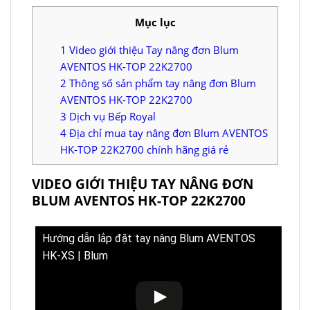
Mục lục
1
Video giới thiệu Tay nâng đơn Blum
AVENTOS HK-TOP 22K2700
2
Thông số sản phẩm tay nâng đơn Blum
AVENTOS HK-TOP 22K2700
3
Dịch vụ Bếp Royal
4
Địa chỉ mua tay nâng đơn Blum AVENTOS
HK-TOP 22K2700 chính hãng giá rẻ
VIDEO GIỚI THIỆU TAY NÂNG ĐƠN
BLUM AVENTOS HK-TOP 22K2700
Hướng dẫn lắp đặt tay nâng Blum AVENTOS
HK-XS | Blum