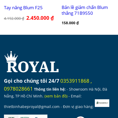
Bản lề giảm chấn Blum
Tay nâng Blum F25
thẳng 71B9550
Giá
2.450.000
₫
Giá
4.192.000
₫
gốc
hiện
158.000
₫
là:
tại
4.192.000 ₫.
là:
2.450.000 ₫.
Gọi cho chúng tôi 24/7
0353911868
,
0978028661
Thông tin liên hệ:
- Showroom Hà Nội, Đà
Nẵng, TP Hồ Chí Minh.
(
xem bản đồ
)
- Email:
thietbinhabeproyal@gmail.com
- Đơn vị giao hàng: