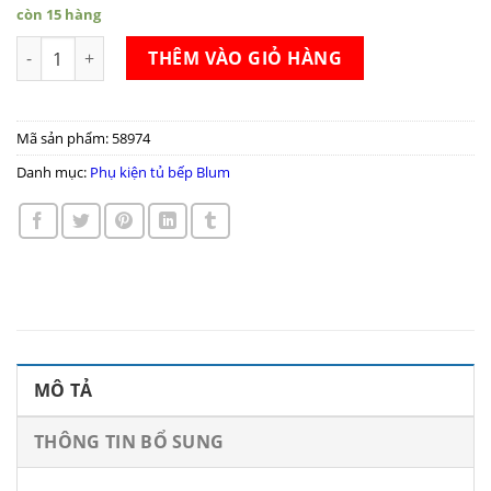
còn 15 hàng
Tay nâng đơn Blum AVENTOS HK-TOP 22K2700 số lượng
THÊM VÀO GIỎ HÀNG
Mã sản phẩm:
58974
Danh mục:
Phụ kiện tủ bếp Blum
MÔ TẢ
THÔNG TIN BỔ SUNG