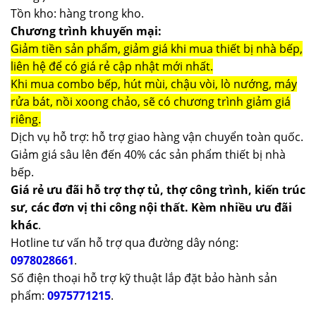
Tồn kho: hàng trong kho.
Chương trình khuyến mại:
Giảm tiền sản phẩm, giảm giá khi mua thiết bị nhà bếp,
liên hệ để có giá rẻ cập nhật mới nhất.
Khi mua combo bếp, hút mùi, chậu vòi, lò nướng, máy
rửa bát, nồi xoong chảo, sẽ có chương trình giảm giá
riêng.
Dịch vụ hỗ trợ: hỗ trợ giao hàng vận chuyển toàn quốc.
Giảm giá sâu lên đến 40% các sản phẩm thiết bị nhà
bếp.
Giá rẻ ưu đãi hỗ trợ thợ tủ, thợ công trình, kiến trúc
sư, các đơn vị thi công nội thất. Kèm nhiều ưu đãi
khác
.
Hotline tư vấn hỗ trợ qua đường dây nóng:
0978028661
.
Số điện thoại hỗ trợ kỹ thuật lắp đặt bảo hành sản
phẩm:
0975771215
.