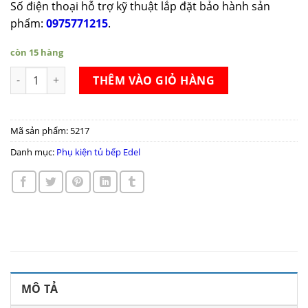
Số điện thoại hỗ trợ kỹ thuật lắp đặt bảo hành sản
phẩm:
0975771215
.
còn 15 hàng
Tủ đồ khô 6 tầng Edel GK06-450/450S số lượng
THÊM VÀO GIỎ HÀNG
Mã sản phẩm:
5217
Danh mục:
Phụ kiện tủ bếp Edel
MÔ TẢ