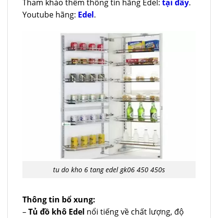
Tham khảo thêm thông tin hãng Edel:
tại đây
.
Youtube hãng:
Edel
.
tu do kho 6 tang edel gk06 450 450s
Thông tin bổ xung:
–
Tủ đồ khô Edel
nổi tiếng về chất lượng, độ