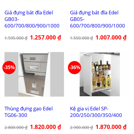
Giá đựng bát đĩa Edel
Giá đựng bát đĩa Edel
GB03-
GB05-
600/700/800/900/1000
600/700/800/900/1000
Giá
1.257.000
₫
Giá
Giá
1.007.000
₫
Giá
1.935.000
₫
1.550.000
₫
gốc
hiện
gốc
hiệ
là:
tại
là:
tại
1.935.000 ₫.
là:
1.550.000 ₫.
là:
1.257.000 ₫.
1.0
-35%
-36%
Thùng đựng gạo Edel
Kệ gia vị Edel SP-
TG06-300
200/250/300/350/400
Giá
1.820.000
₫
Giá
Giá
1.870.000
₫
Giá
2.800.000
₫
2.900.000
₫
gốc
hiện
gốc
hiệ
là:
tại
là:
tại