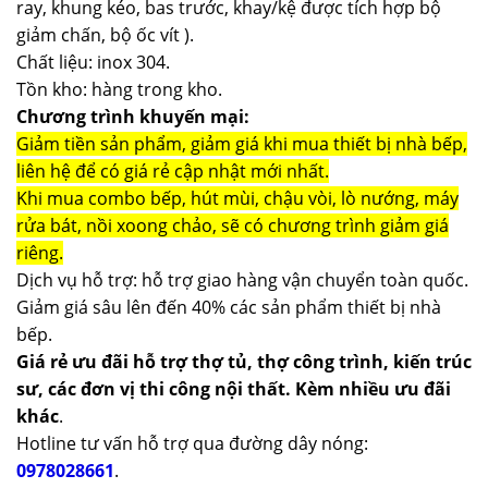
ray, khung kéo, bas trước, khay/kệ được tích hợp bộ
giảm chấn, bộ ốc vít ).
Chất liệu: inox 304.
Tồn kho: hàng trong kho.
Chương trình khuyến mại:
Giảm tiền sản phẩm, giảm giá khi mua thiết bị nhà bếp,
liên hệ để có giá rẻ cập nhật mới nhất.
Khi mua combo bếp, hút mùi, chậu vòi, lò nướng, máy
rửa bát, nồi xoong chảo, sẽ có chương trình giảm giá
riêng.
Dịch vụ hỗ trợ: hỗ trợ giao hàng vận chuyển toàn quốc.
Giảm giá sâu lên đến 40% các sản phẩm thiết bị nhà
bếp.
Giá rẻ ưu đãi hỗ trợ thợ tủ, thợ công trình, kiến trúc
sư, các đơn vị thi công nội thất. Kèm nhiều ưu đãi
khác
.
Hotline tư vấn hỗ trợ qua đường dây nóng:
0978028661
.