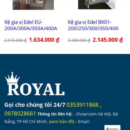
Kệ gia vị Edel EU-
Kệ gia vị Edel BK01-
200A/300A/350A/400A
200/250/300/350/400
Giá
1.634.000
₫
Giá
Giá
2.145.000
₫
Giá
2.515.000
₫
3.300.000
₫
gốc
hiện
gốc
hiệ
là:
tại
là:
tại
2.515.000 ₫.
là:
3.300.000 ₫.
là:
1.634.000 ₫.
2.1
Gọi cho chúng tôi 24/7
0353911868
,
0978028661
Thông tin liên hệ:
- Showroom Hà Nội, Đà
Nẵng, TP Hồ Chí Minh.
(
xem bản đồ
)
- Email: