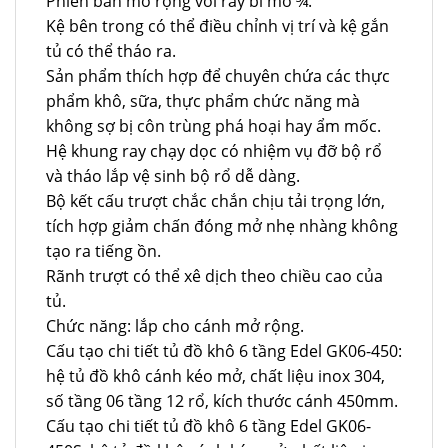
Phiên bản mở rộng với ray bi mở ¾.
Kệ bên trong có thể điều chỉnh vị trí và kệ gắn
tủ có thể tháo ra.
Sản phẩm thích hợp để chuyên chứa các thực
phẩm khô, sữa, thực phẩm chức năng mà
không sợ bị côn trùng phá hoại hay ẩm mốc.
Hệ khung ray chạy dọc có nhiệm vụ đỡ bộ rổ
và tháo lắp vệ sinh bộ rổ dễ dàng.
Bộ kết cấu trượt chắc chắn chịu tải trọng lớn,
tích hợp giảm chấn đóng mở nhẹ nhàng không
tạo ra tiếng ồn.
Rãnh trượt có thể xê dịch theo chiều cao của
tủ.
Chức năng: lắp cho cánh mở rộng.
Cấu tạo chi tiết tủ đồ khô 6 tầng Edel GK06-450:
hệ tủ đồ khô cánh kéo mở, chất liệu inox 304,
số tầng 06 tầng 12 rổ, kích thước cánh 450mm.
Cấu tạo chi tiết tủ đồ khô 6 tầng Edel GK06-