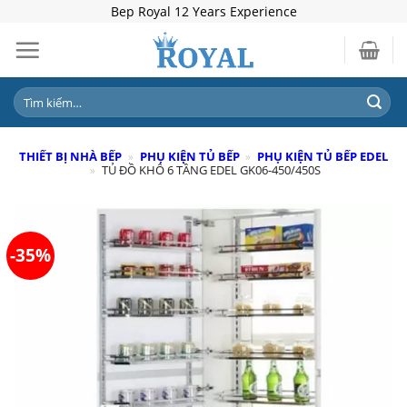
Skip
Bep Royal 12 Years Experience
to
content
Tìm
kiếm:
THIẾT BỊ NHÀ BẾP
»
PHỤ KIỆN TỦ BẾP
»
PHỤ KIỆN TỦ BẾP EDEL
»
TỦ ĐỒ KHÔ 6 TẦNG EDEL GK06-450/450S
-35%