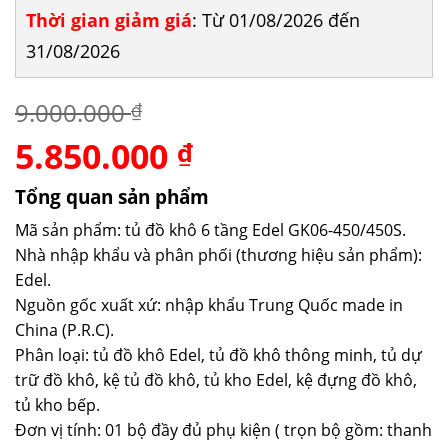
Thời gian giảm giá
: Từ 01/08/2026 đến
31/08/2026
9.000.000
₫
5.850.000
Giá
Giá
₫
gốc
hiện
là:
tại
Tổng quan sản phẩm
9.000.000 ₫.
là:
Mã sản phẩm: tủ đồ khô 6 tầng Edel GK06-450/450S.
5.850.000 ₫.
Nhà nhập khẩu và phân phối (thương hiệu sản phẩm):
Edel.
Nguồn gốc xuất xứ: nhập khẩu Trung Quốc made in
China (P.R.C).
Phân loại: tủ đồ khô Edel, tủ đồ khô thông minh, tủ dự
trữ đồ khô, kệ tủ đồ khô, tủ kho Edel, kệ đựng đồ khô,
tủ kho bếp.
Đơn vị tính: 01 bộ đầy đủ phụ kiện ( trọn bộ gồm: thanh