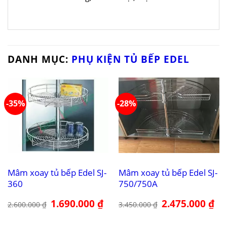
DANH MỤC:
PHỤ KIỆN TỦ BẾP EDEL
-35%
-28%
Mâm xoay tủ bếp Edel SJ-
Mâm xoay tủ bếp Edel SJ-
360
750/750A
Giá
1.690.000
₫
Giá
Giá
2.475.000
₫
Giá
2.600.000
₫
3.450.000
₫
gốc
hiện
gốc
hiệ
là:
tại
là:
tại
2.600.000 ₫.
là:
3.450.000 ₫.
là: