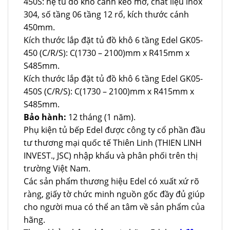
450S: hệ tủ đồ khô cánh kéo mở, chất liệu inox
304, số tầng 06 tầng 12 rổ, kích thước cánh
450mm.
Kích thước lắp đặt tủ đồ khô 6 tầng Edel GK05-
450 (C/R/S): C(1730 – 2100)mm x R415mm x
S485mm.
Kích thước lắp đặt tủ đồ khô 6 tầng Edel GK05-
450S (C/R/S): C(1730 – 2100)mm x R415mm x
S485mm.
Bảo hành:
12 tháng (1 năm).
Phụ kiện tủ bếp Edel được công ty cổ phần đầu
tư thương mại quốc tế Thiên Linh (THIEN LINH
INVEST., JSC) nhập khẩu và phân phối trên thị
trường Việt Nam.
Các sản phẩm thương hiệu Edel có xuất xứ rõ
ràng, giấy tờ chức minh nguồn gốc đầy đủ giúp
cho người mua có thể an tâm về sản phẩm của
hãng.