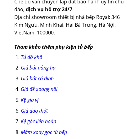
Chế độ vận chuyển lắp đặt bảo hành uy tín chu
đáo,
dịch vụ hỗ trợ 24/7
.
Địa chỉ showroom thiết bị nhà bếp Royal: 346
Kim Ngưu, Minh Khai, Hai Bà Trưng, Hà Nội,
VietNam, 100000.
Tham khảo thêm phụ kiện tủ bếp
Tủ đồ khô
Giá bát nâng hạ
Giá bát cố định
Giá để xoong nồi
Kệ gia vị
Giá dao thớt
Kệ góc liên hoàn
Mâm xoay góc tủ bếp