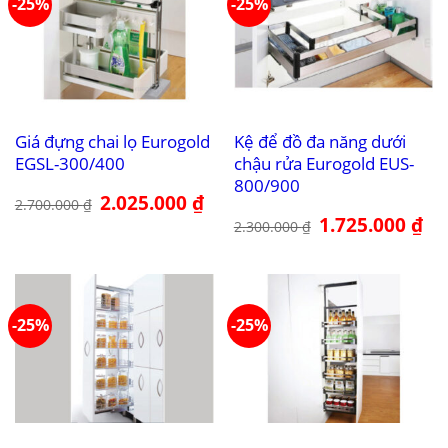
-25%
-25%
Giá đựng chai lọ Eurogold
Kệ để đồ đa năng dưới
EGSL-300/400
chậu rửa Eurogold EUS-
800/900
Giá
2.025.000
₫
Giá
2.700.000
₫
gốc
hiện
Giá
1.725.000
₫
Giá
là:
tại
2.300.000
₫
gốc
hiệ
2.700.000 ₫.
là:
là:
tại
2.025.000 ₫.
2.300.000 ₫.
là:
1.7
-25%
-25%