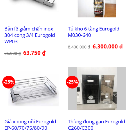
Bản lề giảm chấn inox
Tủ kho 6 tầng Eurogold
304 cong 3/4 Eurogold
M030-640
WP03
Giá
6.300.000
₫
Giá
8.400.000
₫
gốc
hiệ
Giá
63.750
₫
Giá
là:
tại
85.000
₫
gốc
hiện
8.400.000 ₫.
là:
là:
tại
6.3
85.000 ₫.
là:
63.750 ₫.
-25%
-25%
Giá xoong nồi Eurogold
Thùng đựng gạo Eurogold
EP-60/70/75/80/90
C260/C300