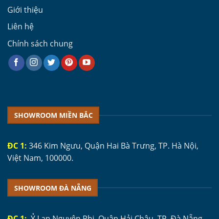
Giới thiệu
Liên hệ
Chính sách chung
SHOWROOM MIỀN BẮC
ĐC 1:
346 Kim Ngưu, Quận Hai Bà Trưng, TP. Hà Nội,
Việt Nam, 100000.
SHOWROOM ĐÀ NẴNG
ĐC 1:
Ỷ Lan Nguyên Phi, Quận Hải Châu, TP. Đà Nẵng,