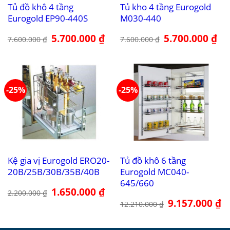
Tủ đồ khô 4 tầng
Tủ kho 4 tầng Eurogold
Eurogold EP90-440S
M030-440
Giá
5.700.000
₫
Giá
Giá
5.700.000
₫
Giá
7.600.000
₫
7.600.000
₫
gốc
hiện
gốc
hiệ
là:
tại
là:
tại
7.600.000 ₫.
là:
7.600.000 ₫.
là:
5.700.000 ₫.
5.7
-25%
-25%
Kệ gia vị Eurogold ERO20-
Tủ đồ khô 6 tầng
20B/25B/30B/35B/40B
Eurogold MC040-
645/660
Giá
1.650.000
₫
Giá
2.200.000
₫
gốc
hiện
Giá
9.157.000
₫
Gi
là:
tại
12.210.000
₫
gốc
hi
2.200.000 ₫.
là:
là:
tại
1.650.000 ₫.
12.210.000 ₫.
là:
9.