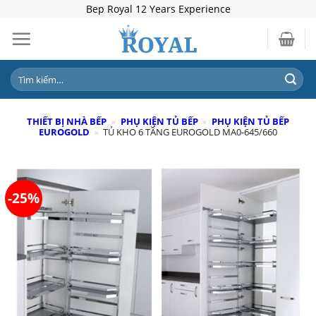
Skip
Bep Royal 12 Years Experience
to
content
Tìm
kiếm:
THIẾT BỊ NHÀ BẾP
»
PHỤ KIỆN TỦ BẾP
»
PHỤ KIỆN TỦ BẾP
EUROGOLD
»
TỦ KHO 6 TẦNG EUROGOLD MA0-645/660
-25%