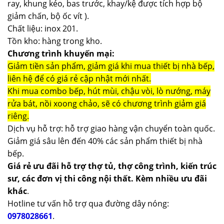
ray, khung kéo, bas trước, khay/kệ được tích hợp bộ
giảm chấn, bộ ốc vít ).
Chất liệu: inox 201.
Tồn kho: hàng trong kho.
Chương trình khuyến mại:
Giảm tiền sản phẩm, giảm giá khi mua thiết bị nhà bếp,
liên hệ để có giá rẻ cập nhật mới nhất.
Khi mua combo bếp, hút mùi, chậu vòi, lò nướng, máy
rửa bát, nồi xoong chảo, sẽ có chương trình giảm giá
riêng.
Dịch vụ hỗ trợ: hỗ trợ giao hàng vận chuyển toàn quốc.
Giảm giá sâu lên đến 40% các sản phẩm thiết bị nhà
bếp.
Giá rẻ ưu đãi hỗ trợ thợ tủ, thợ công trình, kiến trúc
sư, các đơn vị thi công nội thất. Kèm nhiều ưu đãi
khác
.
Hotline tư vấn hỗ trợ qua đường dây nóng:
0978028661
.