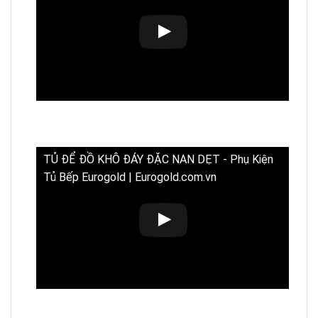
TỦ ĐỂ ĐỒ KHÔ ĐÁY ĐẶC NAN DẸT - Phụ Kiện
Tủ Bếp Eurogold | Eurogold.com.vn