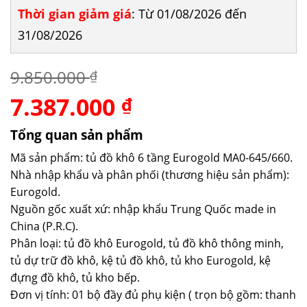
Thời gian giảm giá
: Từ 01/08/2026 đến
31/08/2026
9.850.000
₫
7.387.000
Giá
Giá
₫
gốc
hiện
là:
tại
Tổng quan sản phẩm
9.850.000 ₫.
là:
Mã sản phẩm: tủ đồ khô 6 tầng Eurogold MA0-645/660.
7.387.000 ₫.
Nhà nhập khẩu và phân phối (thương hiệu sản phẩm):
Eurogold.
Nguồn gốc xuất xứ: nhập khẩu Trung Quốc made in
China (P.R.C).
Phân loại: tủ đồ khô Eurogold, tủ đồ khô thông minh,
tủ dự trữ đồ khô, kệ tủ đồ khô, tủ kho Eurogold, kệ
đựng đồ khô, tủ kho bếp.
Đơn vị tính: 01 bộ đầy đủ phụ kiện ( trọn bộ gồm: thanh