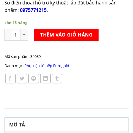
Số điện thoại hỗ trợ kỹ thuật lắp đặt bảo hành sản
phẩm:
0975771215
.
còn 15 hàng
Tủ kho 6 tầng Eurogold MA0-645/660 số lượng
THÊM VÀO GIỎ HÀNG
Mã sản phẩm:
34039
Danh mục:
Phụ kiện tủ bếp Eurogold
MÔ TẢ