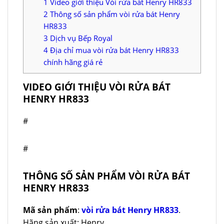
1
Video giới thiệu Vòi rửa bát Henry HR833
2
Thông số sản phẩm vòi rửa bát Henry
HR833
3
Dịch vụ Bếp Royal
4
Địa chỉ mua vòi rửa bát Henry HR833
chính hãng giá rẻ
VIDEO GIỚI THIỆU VÒI RỬA BÁT
HENRY HR833
#
#
THÔNG SỐ SẢN PHẨM VÒI RỬA BÁT
HENRY HR833
Mã sản phẩm
:
vòi rửa bát Henry HR833
.
Hãng sản xuất: Henry.