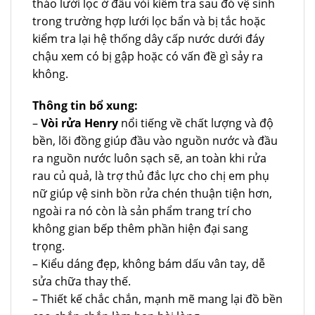
tháo lưới lọc ở đầu vòi kiểm tra sau đó vệ sinh
trong trường hợp lưới lọc bẩn và bị tắc hoặc
kiểm tra lại hệ thống dây cấp nước dưới đáy
chậu xem có bị gập hoặc có vấn đề gì sảy ra
không.
Thông tin bổ xung:
–
Vòi rửa Henry
nổi tiếng về chất lượng và độ
bền, lõi đồng giúp đầu vào nguồn nước và đầu
ra nguồn nước luôn sạch sẽ, an toàn khi rửa
rau củ quả, là trợ thủ đắc lực cho chị em phụ
nữ giúp vệ sinh bồn rửa chén thuận tiện hơn,
ngoài ra nó còn là sản phẩm trang trí cho
không gian bếp thêm phần hiện đại sang
trọng.
– Kiểu dáng đẹp, không bám dấu vân tay, dễ
sửa chữa thay thế.
– Thiết kế chắc chắn, mạnh mẽ mang lại đồ bền