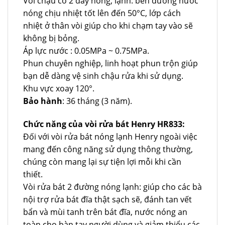
Vòi chậu có 2 dây nóng, lạnh: bên đường nước
nóng chịu nhiệt tốt lên đến 50°C, lớp cách
nhiệt ở thân vòi giúp cho khi chạm tay vào sẽ
không bị bỏng.
Áp lực nước : 0.05MPa ~ 0.75MPa.
Phun chuyên nghiệp, linh hoạt phun trộn giúp
bạn dễ dàng vệ sinh chậu rửa khi sử dụng.
Khu vực xoay 120°.
Bảo hành
: 36 tháng (3 năm).
Chức năng của vòi rửa bát Henry HR833:
Đối với vòi rửa bát nóng lạnh Henry ngoài việc
mang đến công năng sử dụng thông thường,
chúng còn mang lại sự tiện lợi mỗi khi cần
thiết.
Vòi rửa bát 2 đường nóng lạnh: giúp cho các bà
nội trợ rửa bát đĩa thật sạch sẽ, đánh tan vết
bẩn và mùi tanh trên bát đĩa, nước nóng an
toàn cho bàn tay người dùng và giảm thiểu các