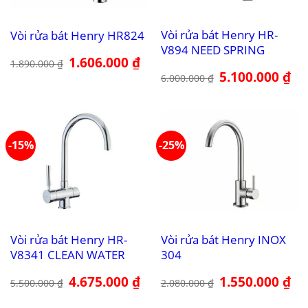
Vòi rửa bát Henry HR-
Vòi rửa bát Henry HR824
V894 NEED SPRING
Giá
1.606.000
₫
Giá
1.890.000
₫
gốc
hiện
Giá
5.100.000
₫
Giá
6.000.000
₫
là:
tại
gốc
hiệ
1.890.000 ₫.
là:
là:
tại
1.606.000 ₫.
6.000.000 ₫.
là:
5.1
-15%
-25%
Vòi rửa bát Henry HR-
Vòi rửa bát Henry INOX
V8341 CLEAN WATER
304
Giá
4.675.000
₫
Giá
Giá
1.550.000
₫
Giá
5.500.000
₫
2.080.000
₫
gốc
hiện
gốc
hiệ
là:
tại
là:
tại
5.500.000 ₫.
là:
2.080.000 ₫.
là: