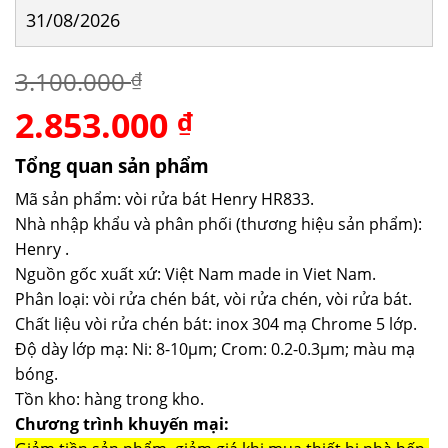
31/08/2026
3.100.000
₫
2.853.000
Giá
Giá
₫
gốc
hiện
là:
tại
Tổng quan sản phẩm
3.100.000 ₫.
là:
Mã sản phẩm: vòi rửa bát Henry HR833.
2.853.000 ₫.
Nhà nhập khẩu và phân phối (thương hiệu sản phẩm):
Henry .
Nguồn gốc xuất xứ: Việt Nam made in Viet Nam.
Phân loại: vòi rửa chén bát, vòi rửa chén, vòi rửa bát.
Chất liệu vòi rửa chén bát: inox 304 mạ Chrome 5 lớp.
Độ dày lớp mạ: Ni: 8-10µm; Crom: 0.2-0.3µm; màu mạ
bóng.
Tồn kho: hàng trong kho.
Chương trình khuyến mại: