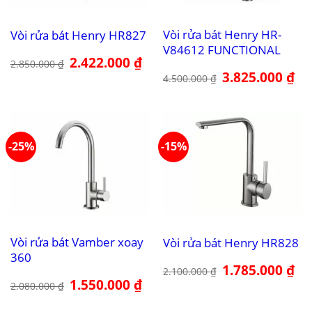
Vòi rửa bát Henry HR-
Vòi rửa bát Henry HR827
V84612 FUNCTIONAL
Giá
2.422.000
₫
Giá
2.850.000
₫
gốc
hiện
Giá
3.825.000
₫
Giá
4.500.000
₫
là:
tại
gốc
hiệ
2.850.000 ₫.
là:
là:
tại
2.422.000 ₫.
4.500.000 ₫.
là:
3.8
-25%
-15%
Vòi rửa bát Vamber xoay
Vòi rửa bát Henry HR828
360
Giá
1.785.000
₫
Giá
2.100.000
₫
gốc
hiệ
Giá
1.550.000
₫
Giá
2.080.000
₫
là:
tại
gốc
hiện
2.100.000 ₫.
là:
là:
tại
1.7
2.080.000 ₫.
là: