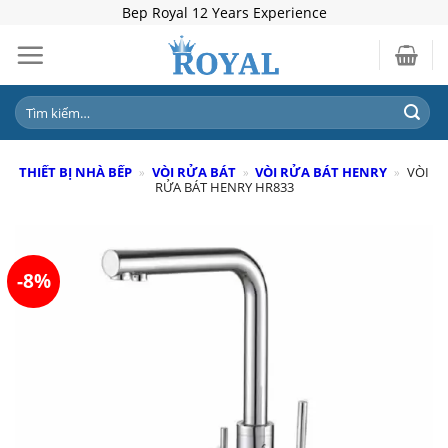
Skip
Bep Royal 12 Years Experience
to
content
Tìm
kiếm:
THIẾT BỊ NHÀ BẾP
»
VÒI RỬA BÁT
»
VÒI RỬA BÁT HENRY
»
VÒI
RỬA BÁT HENRY HR833
-8%