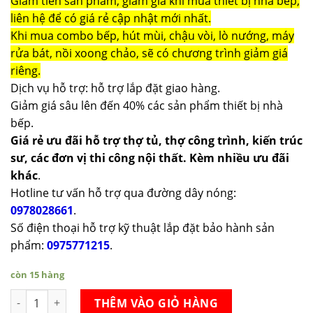
Giảm tiền sản phẩm, giảm giá khi mua thiết bị nhà bếp,
liên hệ để có giá rẻ cập nhật mới nhất.
Khi mua combo bếp, hút mùi, chậu vòi, lò nướng, máy
rửa bát, nồi xoong chảo, sẽ có chương trình giảm giá
riêng.
Dịch vụ hỗ trợ: hỗ trợ lắp đặt giao hàng.
Giảm giá sâu lên đến 40% các sản phẩm thiết bị nhà
bếp.
Giá rẻ ưu đãi hỗ trợ thợ tủ, thợ công trình, kiến trúc
sư, các đơn vị thi công nội thất. Kèm nhiều ưu đãi
khác
.
Hotline tư vấn hỗ trợ qua đường dây nóng:
0978028661
.
Số điện thoại hỗ trợ kỹ thuật lắp đặt bảo hành sản
phẩm:
0975771215
.
còn 15 hàng
Vòi rửa bát Henry HR833 số lượng
THÊM VÀO GIỎ HÀNG