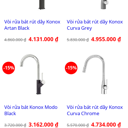
Vòi rửa bát rút dây Konox
Vòi rửa bát rút dây Konox
Artan Black
Curva Grey
Giá
4.131.000
₫
Giá
Giá
4.955.000
₫
Giá
4.860.000
₫
5.830.000
₫
gốc
hiện
gốc
hiệ
là:
tại
là:
tại
4.860.000 ₫.
là:
5.830.000 ₫.
là:
4.131.000 ₫.
4.9
-15%
-15%
Vòi rửa bát Konox Modo
Vòi rửa bát rút dây Konox
Black
Curva Chrome
Giá
3.162.000
₫
Giá
Giá
4.734.000
₫
Giá
3.720.000
₫
5.570.000
₫
gốc
hiện
gốc
hiệ