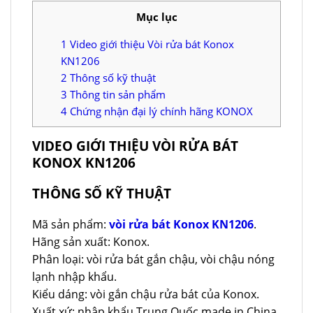
Mục lục
1
Video giới thiệu Vòi rửa bát Konox
KN1206
2
Thông số kỹ thuật
3
Thông tin sản phẩm
4
Chứng nhận đại lý chính hãng KONOX
VIDEO GIỚI THIỆU VÒI RỬA BÁT
KONOX KN1206
THÔNG SỐ KỸ THUẬT
Mã sản phẩm:
vòi rửa bát Konox KN1206
.
Hãng sản xuất: Konox.
Phân loại: vòi rửa bát gắn chậu, vòi chậu nóng
lạnh nhập khẩu.
Kiểu dáng: vòi gắn chậu rửa bát của Konox.
Xuất xứ: nhập khẩu Trung Quốc made in China