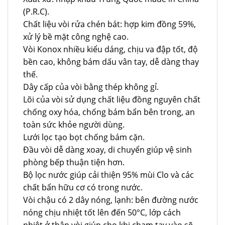
(P.R.C).
Chất liệu vòi rửa chén bát: hợp kim đồng 59%,
xử lý bề mặt công nghệ cao.
Vòi Konox nhiều kiểu dáng, chịu va đập tốt, độ
bền cao, không bám dấu vân tay, dễ dàng thay
thế.
Dây cấp của vòi bằng thép không gỉ.
Lõi của vòi sử dụng chất liệu đồng nguyên chất
chống oxy hóa, chống bám bẩn bên trong, an
toàn sức khỏe người dùng.
Lưới lọc tạo bọt chống bám cặn.
Đầu vòi dễ dàng xoay, di chuyển giúp vệ sinh
phòng bếp thuận tiện hơn.
Bộ lọc nước giúp cải thiện 95% mùi Clo và các
chất bẩn hữu cơ có trong nước.
Vòi chậu có 2 dây nóng, lạnh: bên đường nước
nóng chịu nhiệt tốt lên đến 50°C, lớp cách
nhiệt ở thân vòi giúp cho khi chạm tay vào sẽ