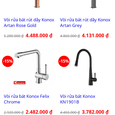
Vòi rửa bát rút dây Konox
Vòi rửa bát rút dây Konox
Artan Rose Gold
Artan Grey
Giá
4.488.000
₫
Giá
Giá
4.131.000
₫
Giá
5.280.000
₫
4.860.000
₫
gốc
hiện
gốc
hiệ
là:
tại
là:
tại
5.280.000 ₫.
là:
4.860.000 ₫.
là:
4.488.000 ₫.
4.1
-15%
-15%
Vòi rửa bát Konox Felix
Vòi rửa bát Konox
Chrome
KN1901B
Giá
2.482.000
₫
Giá
Giá
3.782.000
₫
Giá
2.920.000
₫
4.450.000
₫
gốc
hiện
gốc
hiệ