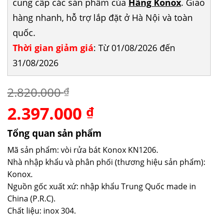
cung cấp các sản phẩm của
Hãng Konox
. Giao
hàng nhanh, hỗ trợ lắp đặt ở Hà Nội và toàn
quốc.
Thời gian giảm giá
: Từ 01/08/2026 đến
31/08/2026
2.820.000
₫
2.397.000
Giá
Giá
₫
gốc
hiện
là:
tại
Tổng quan sản phẩm
2.820.000 ₫.
là:
Mã sản phẩm: vòi rửa bát Konox KN1206.
2.397.000 ₫.
Nhà nhập khẩu và phân phối (thương hiệu sản phẩm):
Konox.
Nguồn gốc xuất xứ: nhập khẩu Trung Quốc made in
China (P.R.C).
Chất liệu: inox 304.