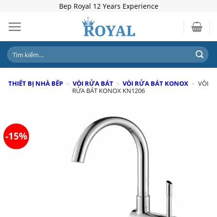
Skip
Bep Royal 12 Years Experience
to
content
Tìm
kiếm:
THIẾT BỊ NHÀ BẾP
»
VÒI RỬA BÁT
»
VÒI RỬA BÁT KONOX
»
VÒI
RỬA BÁT KONOX KN1206
-15%