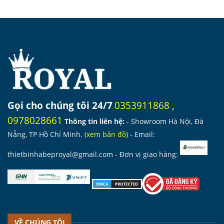
là:
tại
là:
tại
3.720.000 ₫.
là:
5.570.000 ₫.
là:
3.162.000 ₫.
4.7
Gọi cho chúng tôi 24/7
0353911868
,
0978028661
Thông tin liên hệ:
- Showroom Hà Nội, Đà
Nẵng, TP Hồ Chí Minh.
(
xem bản đồ
)
- Email:
thietbinhabeproyal@gmail.com
- Đơn vị giao hàng:
VỀ CHÚNG TÔI