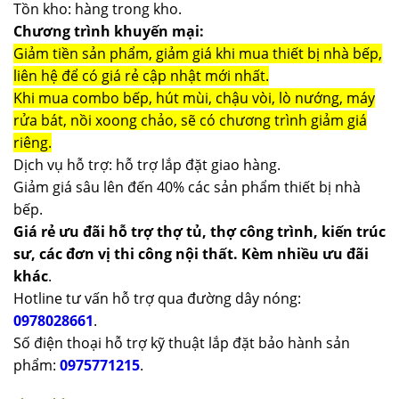
Tồn kho: hàng trong kho.
Chương trình khuyến mại:
Giảm tiền sản phẩm, giảm giá khi mua thiết bị nhà bếp,
liên hệ để có giá rẻ cập nhật mới nhất.
Khi mua combo bếp, hút mùi, chậu vòi, lò nướng, máy
rửa bát, nồi xoong chảo, sẽ có chương trình giảm giá
riêng.
Dịch vụ hỗ trợ: hỗ trợ lắp đặt giao hàng.
Giảm giá sâu lên đến 40% các sản phẩm thiết bị nhà
bếp.
Giá rẻ ưu đãi hỗ trợ thợ tủ, thợ công trình, kiến trúc
sư, các đơn vị thi công nội thất. Kèm nhiều ưu đãi
khác
.
Hotline tư vấn hỗ trợ qua đường dây nóng:
0978028661
.
Số điện thoại hỗ trợ kỹ thuật lắp đặt bảo hành sản
phẩm:
0975771215
.