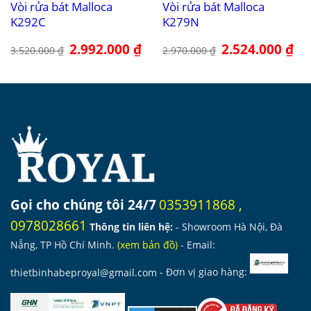
Vòi rửa bát Malloca
Vòi rửa bát Malloca
K292C
K279N
Giá
2.992.000
₫
Giá
Giá
2.524.000
₫
Giá
3.520.000
₫
2.970.000
₫
gốc
hiện
gốc
hiệ
là:
tại
là:
tại
3.520.000 ₫.
là:
2.970.000 ₫.
là:
2.992.000 ₫.
2.5
Gọi cho chúng tôi 24/7
0353911868
,
0978028661
Thông tin liên hệ:
- Showroom Hà Nội, Đà
Nẵng, TP Hồ Chí Minh.
(
xem bản đồ
)
- Email:
thietbinhabeproyal@gmail.com
- Đơn vị giao hàng: