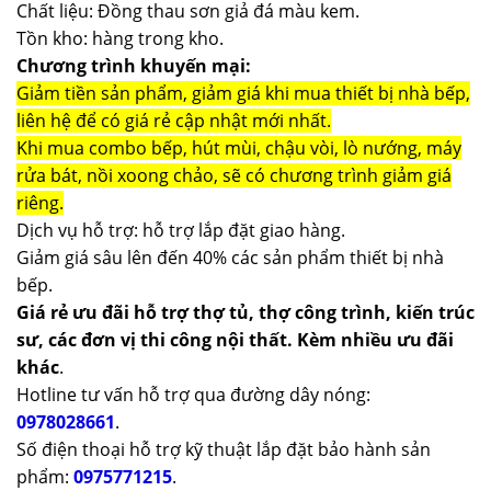
Chất liệu: Đồng thau sơn giả đá màu kem.
Tồn kho: hàng trong kho.
Chương trình khuyến mại:
Giảm tiền sản phẩm, giảm giá khi mua thiết bị nhà bếp,
liên hệ để có giá rẻ cập nhật mới nhất.
Khi mua combo bếp, hút mùi, chậu vòi, lò nướng, máy
rửa bát, nồi xoong chảo, sẽ có chương trình giảm giá
riêng.
Dịch vụ hỗ trợ: hỗ trợ lắp đặt giao hàng.
Giảm giá sâu lên đến 40% các sản phẩm thiết bị nhà
bếp.
Giá rẻ ưu đãi hỗ trợ thợ tủ, thợ công trình, kiến trúc
sư, các đơn vị thi công nội thất. Kèm nhiều ưu đãi
khác
.
Hotline tư vấn hỗ trợ qua đường dây nóng:
0978028661
.
Số điện thoại hỗ trợ kỹ thuật lắp đặt bảo hành sản
phẩm:
0975771215
.