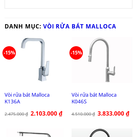
DANH MỤC:
VÒI RỬA BÁT MALLOCA
-15%
-15%
Vòi rửa bát Malloca
Vòi rửa bát Malloca
K136A
K046S
Giá
2.103.000
₫
Giá
Giá
3.833.000
₫
Giá
2.475.000
₫
4.510.000
₫
gốc
hiện
gốc
hiệ
là:
tại
là:
tại
2.475.000 ₫.
là:
4.510.000 ₫.
là:
2.103.000 ₫.
3.8