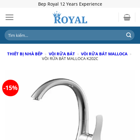
Skip
Bep Royal 12 Years Experience
to
content
Tìm
kiếm:
THIẾT BỊ NHÀ BẾP
»
VÒI RỬA BÁT
»
VÒI RỬA BÁT MALLOCA
»
VÒI RỬA BÁT MALLOCA K202C
-15%