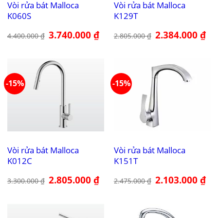
Vòi rửa bát Malloca
Vòi rửa bát Malloca
K060S
K129T
Giá
3.740.000
₫
Giá
Giá
2.384.000
₫
Giá
4.400.000
₫
2.805.000
₫
gốc
hiện
gốc
hiệ
là:
tại
là:
tại
4.400.000 ₫.
là:
2.805.000 ₫.
là:
3.740.000 ₫.
2.3
-15%
-15%
Vòi rửa bát Malloca
Vòi rửa bát Malloca
K012C
K151T
Giá
2.805.000
₫
Giá
Giá
2.103.000
₫
Giá
3.300.000
₫
2.475.000
₫
gốc
hiện
gốc
hiệ
là:
tại
là:
tại
3.300.000 ₫.
là:
2.475.000 ₫.
là:
2.805.000 ₫.
2.1