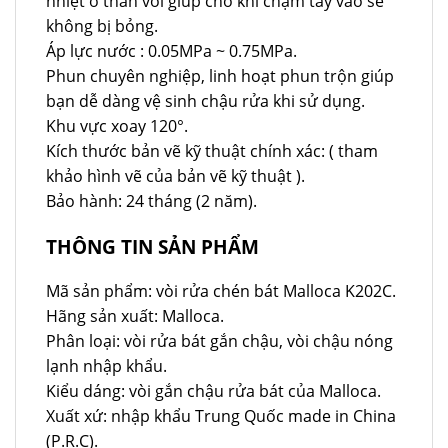
nhiệt ở thân vòi giúp cho khi chạm tay vào sẽ
không bị bỏng.
Áp lực nước : 0.05MPa ~ 0.75MPa.
Phun chuyên nghiệp, linh hoạt phun trộn giúp
bạn dễ dàng vệ sinh chậu rửa khi sử dụng.
Khu vực xoay 120°.
Kích thước bản vẽ kỹ thuật chính xác: ( tham
khảo hình vẽ của bản vẽ kỹ thuật ).
Bảo hành: 24 tháng (2 năm).
THÔNG TIN SẢN PHẨM
Mã sản phẩm: vòi rửa chén bát Malloca K202C.
Hãng sản xuất: Malloca.
Phân loại: vòi rửa bát gắn chậu, vòi chậu nóng
lạnh nhập khẩu.
Kiểu dáng: vòi gắn chậu rửa bát của Malloca.
Xuất xứ: nhập khẩu Trung Quốc made in China
(P.R.C).