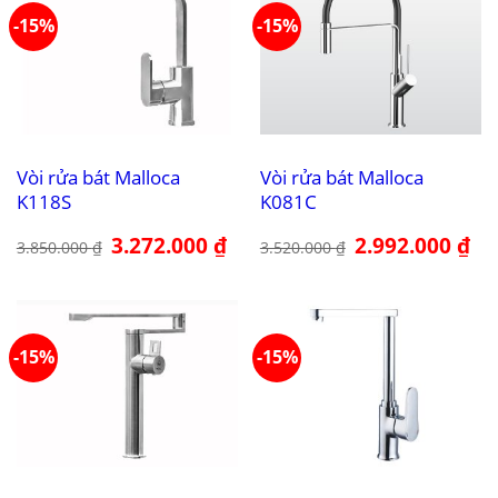
-15%
-15%
Vòi rửa bát Malloca
Vòi rửa bát Malloca
K118S
K081C
Giá
3.272.000
₫
Giá
Giá
2.992.000
₫
Giá
3.850.000
₫
3.520.000
₫
gốc
hiện
gốc
hiệ
là:
tại
là:
tại
3.850.000 ₫.
là:
3.520.000 ₫.
là:
3.272.000 ₫.
2.9
-15%
-15%