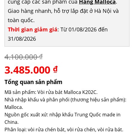
cung cấp các sản phẩm của
Hãng Malloca
.
Giao hàng nhanh, hỗ trợ lắp đặt ở Hà Nội và
toàn quốc.
Thời gian giảm giá
: Từ 01/08/2026 đến
31/08/2026
4.100.000
₫
3.485.000
Giá
Giá
₫
gốc
hiện
là:
tại
Tổng quan sản phẩm
4.100.000 ₫.
là:
Mã sản phẩm: Vòi rửa bát Malloca K202C.
3.485.000 ₫.
Nhà nhập khẩu và phân phối (thương hiệu sản phẩm):
Malloca.
Nguồn gốc xuất xứ: nhập khẩu Trung Quốc made in
China.
Phân loại: vòi rửa chén bát, vòi rửa chén, vòi rửa bát.