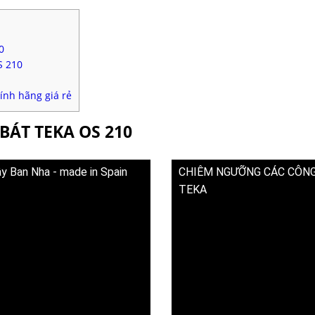
0
S 210
ính hãng giá rẻ
BÁT TEKA OS 210
y Ban Nha - made in Spain
CHIÊM NGƯỠNG CÁC CÔNG 
TEKA