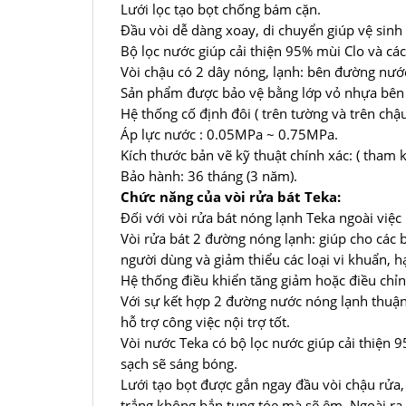
Lưới lọc tạo bọt chống bám cặn.
Đầu vòi dễ dàng xoay, di chuyển giúp vệ sinh
Bộ lọc nước giúp cải thiện 95% mùi Clo và cá
Vòi chậu có 2 dây nóng, lạnh: bên đường nước 
Sản phẩm được bảo vệ bằng lớp vỏ nhựa bên n
Hệ thống cố định đôi ( trên tường và trên chậu
Áp lực nước : 0.05MPa ~ 0.75MPa.
Kích thước bản vẽ kỹ thuật chính xác: ( tham 
Bảo hành: 36 tháng (3 năm).
Chức năng của vòi rửa bát Teka:
Đối với vòi rửa bát nóng lạnh Teka ngoài việ
Vòi rửa bát 2 đường nóng lạnh: giúp cho các b
người dùng và giảm thiểu các loại vi khuẩn, hạ
Hệ thống điều khiển tăng giảm hoặc điều chỉn
Với sự kết hợp 2 đường nước nóng lạnh thuận 
hỗ trợ công việc nội trợ tốt.
Vòi nước Teka có bộ lọc nước giúp cải thiện 
sạch sẽ sáng bóng.
Lưới tạo bọt được gắn ngay đầu vòi chậu rửa
trắng không bắn tung tóe mà sẽ êm. Ngoài ra 