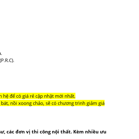
.
P.R.C).
n hệ để có giá rẻ cập nhật mới nhất.
bát, nồi xoong chảo, sẽ có chương trình giảm giá
 sư, các đơn vị thi công nội thất. Kèm nhiều ưu