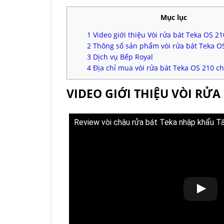
Mục lục
1
Video giới thiệu Vòi rửa bát Teka OS 21
2
Thông số sản phẩm vòi rửa bát Teka O
3
Dịch vụ Bếp Royal
4
Địa chỉ mua vòi rửa bát Teka OS 210 ch
VIDEO GIỚI THIỆU VÒI RỬA 
Review vòi chậu rửa bát Teka nhập khẩu Tâ