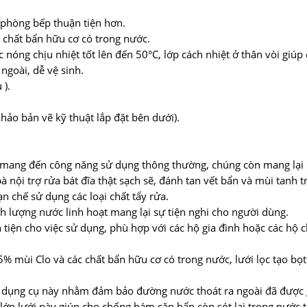
 phòng bếp thuận tiện hơn.
c chất bẩn hữu cơ có trong nước.
nóng chịu nhiệt tốt lên đến 50°C, lớp cách nhiệt ở thân vòi giúp
goài, dễ vệ sinh.
 ).
khảo bản vẽ kỹ thuật lắp đặt bên dưới).
c mang đến công năng sử dụng thông thường, chúng còn mang lại sự
à nội trợ rửa bát đĩa thật sạch sẽ, đánh tan vết bẩn và mùi tanh 
n chế sử dụng các loại chất tẩy rửa.
h lượng nước linh hoạt mang lại sự tiện nghi cho người dùng.
tiện cho việc sử dụng, phù hợp với các hộ gia đình hoặc các hộ 
95% mùi Clo và các chất bẩn hữu cơ có trong nước, lưới lọc tạo b
, dụng cụ này nhằm đảm bảo đường nước thoát ra ngoài đã được 
lớp lưới này giúp cho chống bám cặn bẩn còn sót lại trong nước 