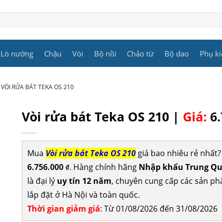
Lò nướng
Chậu
Vòi
Bộ nồi
Chảo từ
Bộ dao
Phụ ki
VÒI RỬA BÁT TEKA OS 210
Vòi rửa bát Teka OS 210 |
Giá:
6
Mua
Vòi rửa bát Teka OS 210
giá bao nhiêu rẻ nhất
6.756.000
. Hàng chính hãng
Nhập khẩu Trung Quố
₫
là đại lý
uy tín 12 năm
, chuyên cung cấp các sản p
lắp đặt ở Hà Nội và toàn quốc.
Thời gian giảm giá
: Từ 01/08/2026 đến 31/08/2026