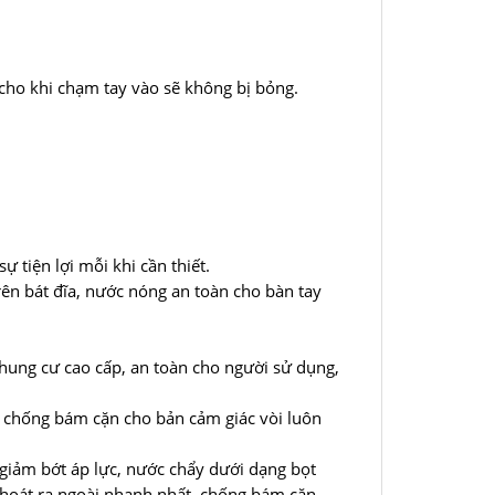
 cho khi chạm tay vào sẽ không bị bỏng.
 tiện lợi mỗi khi cần thiết.
trên bát đĩa, nước nóng an toàn cho bàn tay
chung cư cao cấp, an toàn cho người sử dụng,
ọt chống bám cặn cho bản cảm giác vòi luôn
giảm bớt áp lực, nước chẩy dưới dạng bọt
thoát ra ngoài nhanh nhất, chống bám cặn.