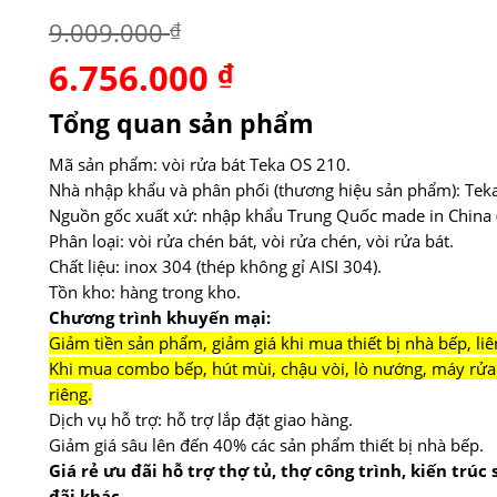
9.009.000
₫
6.756.000
Giá
₫
Giá
gốc
hiện
là:
tại
Tổng quan sản phẩm
9.009.000 ₫.
là:
6.756.000 ₫.
Mã sản phẩm: vòi rửa bát Teka OS 210.
Nhà nhập khẩu và phân phối (thương hiệu sản phẩm): Teka
Nguồn gốc xuất xứ: nhập khẩu Trung Quốc made in China (
Phân loại: vòi rửa chén bát, vòi rửa chén, vòi rửa bát.
Chất liệu: inox 304 (thép không gỉ AISI 304).
Tồn kho: hàng trong kho.
Chương trình khuyến mại:
Giảm tiền sản phẩm, giảm giá khi mua thiết bị nhà bếp, liê
Khi mua combo bếp, hút mùi, chậu vòi, lò nướng, máy rửa 
riêng.
Dịch vụ hỗ trợ: hỗ trợ lắp đặt giao hàng.
Giảm giá sâu lên đến 40% các sản phẩm thiết bị nhà bếp.
Giá rẻ ưu đãi hỗ trợ thợ tủ, thợ công trình, kiến trúc
đãi khác
.