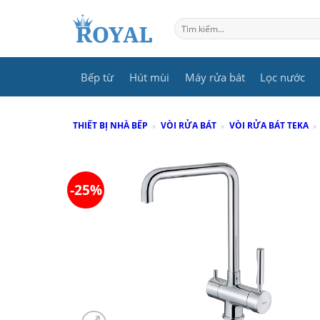
Skip
to
Tìm
kiếm:
content
Bếp từ
Hút mùi
Máy rửa bát
Lọc nước
THIẾT BỊ NHÀ BẾP
»
VÒI RỬA BÁT
»
VÒI RỬA BÁT TEKA
»
-25%