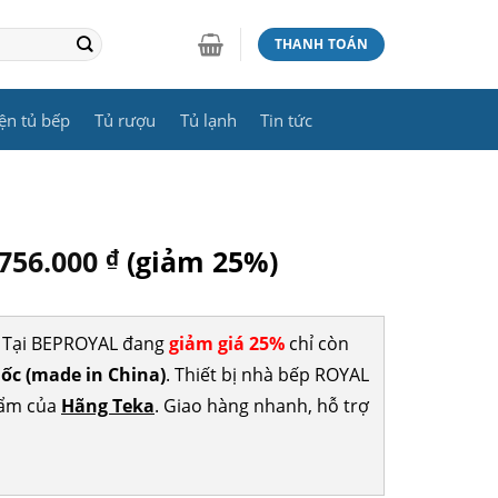
THANH TOÁN
ện tủ bếp
Tủ rượu
Tủ lạnh
Tin tức
.756.000
₫
(giảm 25%)
? Tại BEPROYAL đang
giảm giá 25%
chỉ còn
c (made in China)
. Thiết bị nhà bếp ROYAL
hẩm của
Hãng Teka
. Giao hàng nhanh, hỗ trợ