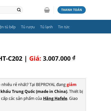
THANH TOÁN
ện tủ bếp
Tủ rượu
Tủ lạnh
Tin tức
HT-C202 |
Giá:
3.007.000
₫
o nhiêu rẻ nhất? Tại BEPROYAL đang
giảm
khẩu Trung Quốc (made in China)
. Thiết bị
g cấp các sản phẩm của
Hãng Hafele
. Giao