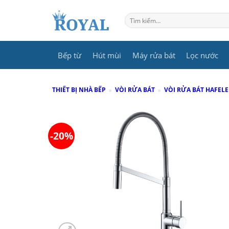
Skip
to
Tìm
kiếm:
content
Bếp từ
Hút mùi
Máy rửa bát
Lọc nước
THIẾT BỊ NHÀ BẾP
»
VÒI RỬA BÁT
»
VÒI RỬA BÁT HAFELE
-20%