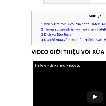
Mục lục
1
Video giới thiệu Vòi rửa chén Hafele 
2
Thông số sản phẩm vòi rửa chén Hafe
3
Dịch vụ Bếp Royal
4
Địa chỉ mua vòi rửa chén Hafele AUGU
VIDEO GIỚI THIỆU VÒI RỬ
Hafele - Sinks and Faucets