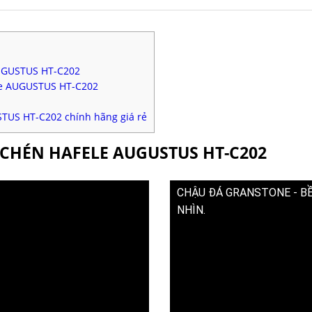
AUGUSTUS HT-C202
le AUGUSTUS HT-C202
STUS HT-C202 chính hãng giá rẻ
A CHÉN HAFELE AUGUSTUS HT-C202
CHẬU ĐÁ GRANSTONE - BỀ
NHÌN.