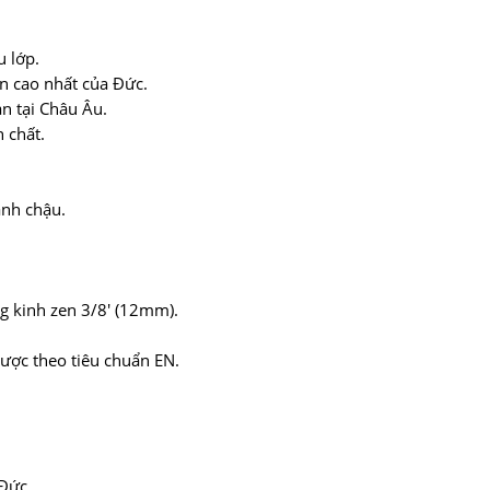
u lớp.
n cao nhất của Đức.
n tại Châu Âu.
 chất.
ành chậu.
g kinh zen 3/8′ (12mm).
ược theo tiêu chuẩn EN.
 Đức.