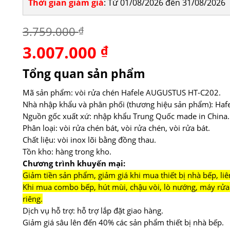
Thời gian giảm giá
: Từ 01/08/2026 đến 31/08/2026
3.759.000
₫
3.007.000
Giá
₫
Giá
gốc
hiện
là:
tại
Tổng quan sản phẩm
3.759.000 ₫.
là:
3.007.000 ₫.
Mã sản phẩm: vòi rửa chén Hafele AUGUSTUS HT-C202.
Nhà nhập khẩu và phân phối (thương hiệu sản phẩm): Hafe
Nguồn gốc xuất xứ: nhập khẩu Trung Quốc made in China.
Phân loại: vòi rửa chén bát, vòi rửa chén, vòi rửa bát.
Chất liệu: vòi inox lõi bằng đồng thau.
Tồn kho: hàng trong kho.
Chương trình khuyến mại:
Giảm tiền sản phẩm, giảm giá khi mua thiết bị nhà bếp, liê
Khi mua combo bếp, hút mùi, chậu vòi, lò nướng, máy rửa 
riêng.
Dịch vụ hỗ trợ: hỗ trợ lắp đặt giao hàng.
Giảm giá sâu lên đến 40% các sản phẩm thiết bị nhà bếp.