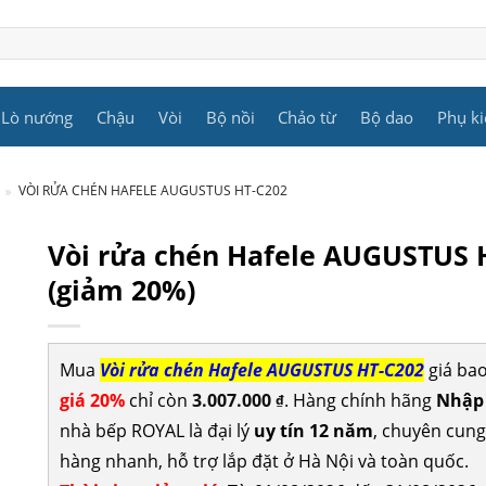
Lò nướng
Chậu
Vòi
Bộ nồi
Chảo từ
Bộ dao
Phụ ki
»
VÒI RỬA CHÉN HAFELE AUGUSTUS HT-C202
Vòi rửa chén Hafele AUGUSTUS 
(giảm 20%)
Mua
Vòi rửa chén Hafele AUGUSTUS HT-C202
giá ba
giá 20%
chỉ còn
3.007.000
. Hàng chính hãng
Nhập 
₫
nhà bếp ROYAL là đại lý
uy tín 12 năm
, chuyên cun
hàng nhanh, hỗ trợ lắp đặt ở Hà Nội và toàn quốc.