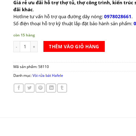
Giá rẻ ưu đãi hỗ trợ thợ tủ, thợ công trình, kiến trúc
đãi khác
.
Hotline tư vấn hỗ trợ qua đường dây nóng:
0978028661
.
Số điện thoại hỗ trợ kỹ thuật lắp đặt bảo hành sản phẩm:
còn 15 hàng
Vòi rửa chén Hafele AUGUSTUS HT-C202 số lượng
THÊM VÀO GIỎ HÀNG
Mã sản phẩm:
58110
Danh mục:
Vòi rửa bát Hafele