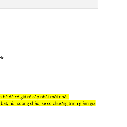
le.
n hệ để có giá rẻ cập nhật mới nhất.
bát, nồi xoong chảo, sẽ có chương trình giảm giá