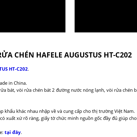
RỬA CHÉN HAFELE AUGUSTUS HT-C202
STUS HT-C202
.
de in China.
i rửa bát, vòi rửa chén bát 2 đường nước nóng lạnh, vòi rửa chén 
ập khẩu khác nhau nhập về và cung cấp cho thị trường Việt Nam.
 có xuất xứ rõ ràng, giấy tờ chức minh nguồn gốc đầy đủ giúp c
le:
tại đây
.