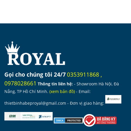
Gọi cho chúng tôi 24/7
0353911868
,
0978028661
Thông tin liên hệ:
- Showroom Hà Nội, Đà
Nẵng, TP Hồ Chí Minh.
(
xem bản đồ
)
- Email:
thietbinhabeproyal@gmail.com
- Đơn vị giao hàng: