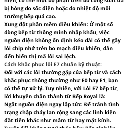
hiện, có thể một bộ phận trên bo công suất đã
bị hỏng do sốc điện hoặc do nhiệt độ môi
trường bếp quá cao.
Xung đột phần mềm điều khiển:
Ở một số
dòng bếp từ thông minh nhập khẩu, việc
nguồn điện không ổn định kéo dài có thể gây
lỗi chip nhớ trên bo mạch điều khiển, dẫn
đến hiển thị mã lỗi sai lệch.
Cách khắc phục lỗi E7 chuẩn kỹ thuật:
Đối với
các lỗi thường gặp của bếp từ và cách
khắc phục
thông thường như E0 hay E1, bạn
có thể tự xử lý. Tuy nhiên, với
Lỗi E7 bếp từ
,
lời khuyên chân thành từ Bếp Royal là:
Ngắt nguồn điện ngay lập tức:
Để tránh tình
trạng chập cháy lan rộng sang các linh kiện
đắt tiền khác như mâm từ hay mặt kính.