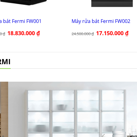
a bát Fermi FW001
Máy rửa bát Fermi FW002
Giá
18.830.000
₫
Giá
Giá
17.150.000
₫
Giá
00
₫
24.500.000
₫
gốc
hiện
gốc
hiện
là:
tại
là:
tại
26.800.000 ₫.
là:
24.500.000 ₫.
là:
18.830.000 ₫.
17.1
RMI