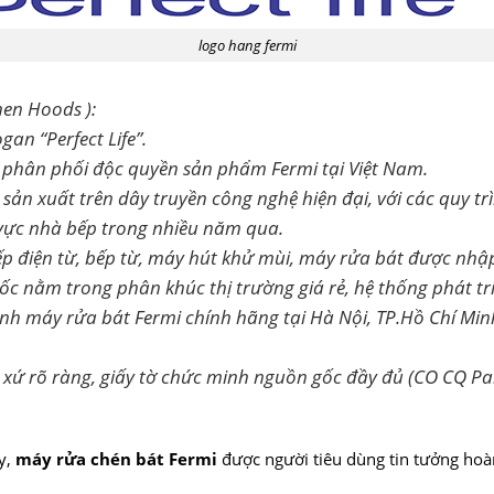
logo hang fermi
hen Hoods ):
gan “Perfect Life”.
 phân phối độc quyền sản phẩm Fermi tại Việt Nam.
ản xuất trên dây truyền công nghệ hiện đại, với các quy tr
vực nhà bếp trong nhiều năm qua.
ếp điện từ, bếp từ, máy hút khử mùi, máy rửa bát được nh
nằm trong phân khúc thị trường giá rẻ, hệ thống phát triển
h máy rửa bát Fermi chính hãng tại Hà Nội, TP.Hồ Chí Minh
xứ rõ ràng, giấy tờ chức minh nguồn gốc đầy đủ (CO CQ Par
y,
máy rửa chén bát Fermi
được người tiêu dùng tin tưởng hoàn