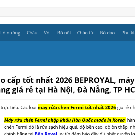
Lò nướng
Chậu
Vòi
Bộ nồi
Chảo từ
Bộ dao
Phụ ki
ao cấp tốt nhất 2026
BEPROYAL
, máy
ng giá rẻ
tại Hà Nội, Đà Nẵng, TP H
rực tiếp. Các loại
máy rửa chén Fermi tốt nhất 2026
giá rẻ n
Máy rửa chén Fermi nhập khẩu Hàn Quốc made in Korea
hàng
chén Fermi đó là rửa sạch hiệu quả, độ bền cao, độ ồn thấp, 
chính hãng tại
Bếp Royal
uy tín đảm bảo đầy đủ nhất quyền lợ