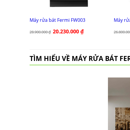
Máy rửa bát Fermi FW003
Máy rử
Giá
20.230.000
₫
Giá
28.900.000
₫
26.800.0
gốc
hiện
là:
tại
28.900.000 ₫.
là:
20.230.000 ₫.
TÌM HIỂU VỀ MÁY RỬA BÁT FE