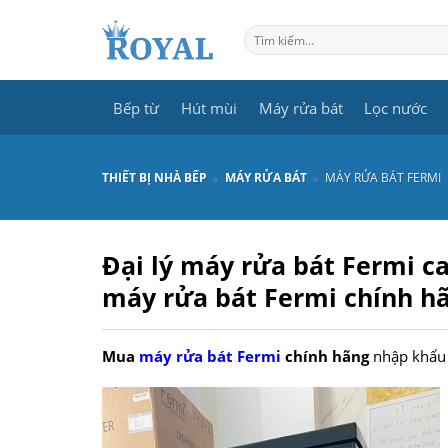
Skip
to
Tìm
kiếm:
content
Bếp từ
Hút mùi
Máy rửa bát
Lọc nước
THIẾT BỊ NHÀ BẾP
»
MÁY RỬA BÁT
»
MÁY RỬA BÁT FERMI
Đại lý máy rửa bát Fermi c
máy rửa bát Fermi chính hã
Mua
máy rửa bát Fermi
chính hãng
nhập khẩu t