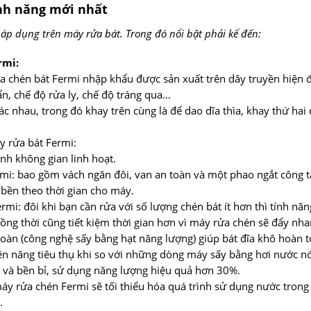
nh năng mới nhất
áp dụng trên máy rửa bát. Trong đó nổi bật phải kể đến:
rmi:
 chén bát Fermi nhập khẩu được sản xuất trên dây truyền hiện đạ
ẩn, chế độ rửa ly, chế độ tráng qua…
c nhau, trong đó khay trên cùng là để dao dĩa thìa, khay thứ hai 
y rửa bát Fermi:
ỉnh không gian linh hoạt.
mi: bao gồm vách ngăn đôi, van an toàn và một phao ngắt công 
bền theo thời gian cho máy.
mi: đôi khi bạn cần rửa với số lượng chén bát ít hơn thì tính năn
ồng thời cũng tiết kiệm thời gian hơn vì máy rửa chén sẽ đẩy nha
oàn (công nghệ sấy bằng hạt năng lượng) giúp bát đĩa khô hoàn 
điện năng tiêu thụ khi so với những dòng máy sấy bằng hơi nước n
 và bền bỉ, sử dụng năng lượng hiệu quả hơn 30%.
y rửa chén Fermi sẽ tối thiểu hóa quá trình sử dụng nước trong m
.