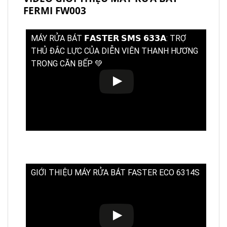
FERMI FW003
MÁY RỬA BÁT 𝗙𝗔𝗦𝗧𝗘𝗥 𝗦𝗠𝗦 𝟲𝟯𝟯𝗔: TRỢ
THỦ ĐẮC LỰC CỦA DIỄN VIÊN THANH HƯƠNG
TRONG CĂN BẾP 💚
GIỚI THIỆU MÁY RỬA BÁT FASTER ECO 6314S