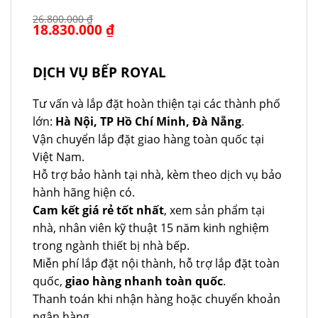
26.800.000
₫
Giá
18.830.000
₫
Giá
gốc
hiện
là:
tại
26.800.000 ₫.
là:
18.830.000 ₫.
DỊCH VỤ BẾP ROYAL
Tư vấn và lắp đặt hoàn thiện tại các thành phố
lớn:
Hà Nội, TP Hồ Chí Minh, Đà Nẵng
.
Vận chuyển lắp đặt giao hàng toàn quốc tại
Việt Nam.
Hỗ trợ bảo hành tại nhà, kèm theo dịch vụ bảo
hành hãng hiện có.
Cam kết giá rẻ tốt nhất
, xem sản phẩm tại
nhà, nhân viên kỹ thuật 15 năm kinh nghiệm
trong ngành thiết bị nhà bếp.
Miễn phí lắp đặt nội thành, hỗ trợ lắp đặt toàn
quốc,
giao hàng nhanh toàn quốc
.
Thanh toán khi nhận hàng hoặc chuyển khoản
ngân hàng.