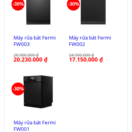
-30%
-30%
Máy rửa bát Fermi
Máy rửa bát Fermi
FW003
FW002
28.900.000
₫
24.500.000
₫
Giá
20.230.000
₫
Giá
Giá
17.150.000
₫
Giá
gốc
hiện
gốc
hiện
là:
tại
là:
tại
28.900.000 ₫.
là:
24.500.000 ₫.
là:
20.230.000 ₫.
17.150.000 ₫.
-30%
Máy rửa bát Fermi
FW001