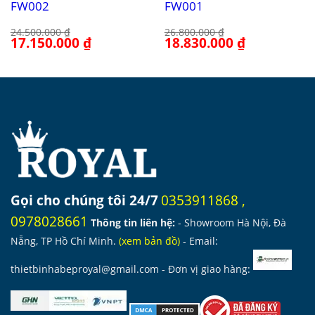
FW002
FW001
24.500.000
₫
26.800.000
₫
Giá
17.150.000
₫
Giá
Giá
18.830.000
₫
Giá
gốc
hiện
gốc
hiện
là:
tại
là:
tại
24.500.000 ₫.
là:
26.800.000 ₫.
là:
17.150.000 ₫.
18.830.000 ₫.
Gọi cho chúng tôi 24/7
0353911868
,
0978028661
Thông tin liên hệ:
- Showroom Hà Nội, Đà
Nẵng, TP Hồ Chí Minh.
(
xem bản đồ
)
- Email:
thietbinhabeproyal@gmail.com
- Đơn vị giao hàng: