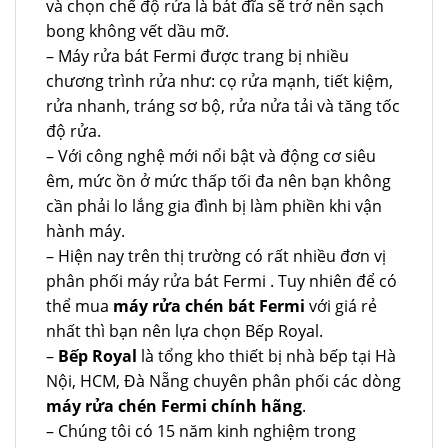
và chọn chế độ rửa là bát đĩa sẽ trở nên sạch
bong không vết dầu mỡ.
– Máy rửa bát Fermi được trang bị nhiều
chương trình rửa như: cọ rửa mạnh, tiết kiệm,
rửa nhanh, tráng sơ bộ, rửa nửa tải và tăng tốc
độ rửa.
– Với công nghệ mới nổi bật và động cơ siêu
êm, mức ồn ở mức thấp tối đa nên bạn không
cần phải lo lắng gia đình bị làm phiền khi vận
hành máy.
– Hiện nay trên thị trường có rất nhiều đơn vị
phân phối máy rửa bát Fermi . Tuy nhiên để có
thể mua
máy rửa chén bát Fermi
với giá rẻ
nhất thì bạn nên lựa chọn Bếp Royal.
–
Bếp Royal
là tổng kho thiết bị nhà bếp tại Hà
Nội, HCM, Đà Nẵng chuyên phân phối các dòng
máy rửa chén Fermi chính hãng
.
– Chúng tôi có 15 năm kinh nghiệm trong