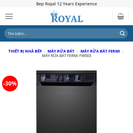
Skip
Bep Royal 12 Years Experience
to
content
Tìm
kiếm:
THIẾT BỊ NHÀ BẾP
»
MÁY RỬA BÁT
»
MÁY RỬA BÁT FERMI
»
MÁY RỬA BÁT FERMI FW003
-30%