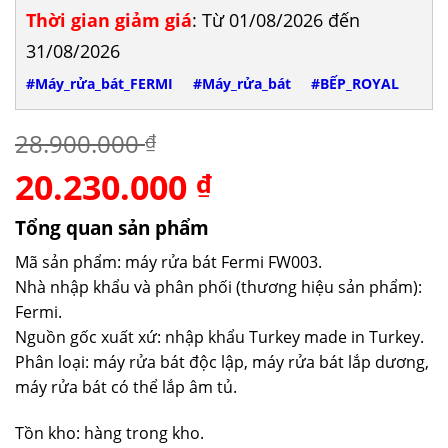
Thời gian giảm giá
: Từ 01/08/2026 đến
31/08/2026
#Máy_rửa_bát_FERMI
#Máy_rửa_bát
#BẾP_ROYAL
28.900.000
₫
20.230.000
Giá
Giá
₫
gốc
hiện
là:
tại
Tổng quan sản phẩm
28.900.000 ₫.
là:
Mã sản phẩm: máy rửa bát Fermi FW003.
20.230.000 ₫.
Nhà nhập khẩu và phân phối (thương hiệu sản phẩm):
Fermi.
Nguồn gốc xuất xứ: nhập khẩu Turkey made in Turkey.
Phân loại: máy rửa bát độc lập, máy rửa bát lắp dương,
máy rửa bát có thể lắp âm tủ.
Tồn kho: hàng trong kho.