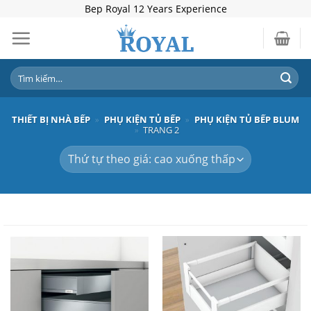
Skip
Bep Royal 12 Years Experience
to
content
Tìm
kiếm:
THIẾT BỊ NHÀ BẾP
»
PHỤ KIỆN TỦ BẾP
»
PHỤ KIỆN TỦ BẾP BLUM
»
TRANG 2