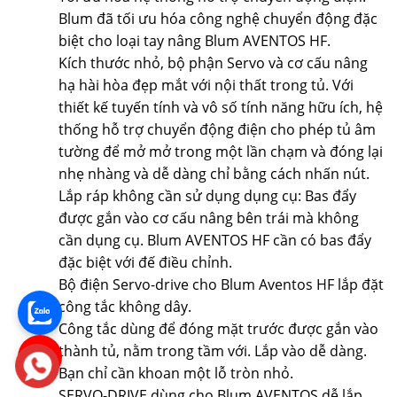
Blum đã tối ưu hóa công nghệ chuyển động đặc
biệt cho loại tay nâng Blum AVENTOS HF.
Kích thước nhỏ, bộ phận Servo và cơ cấu nâng
hạ hài hòa đẹp mắt với nội thất trong tủ. Với
thiết kế tuyến tính và vô số tính năng hữu ích, hệ
thống hỗ trợ chuyển động điện cho phép tủ âm
tường để mở mở trong một lần chạm và đóng lại
nhẹ nhàng và dễ dàng chỉ bằng cách nhấn nút.
Lắp ráp không cần sử dụng dụng cụ: Bas đẩy
được gắn vào cơ cấu nâng bên trái mà không
cần dụng cụ. Blum AVENTOS HF cần có bas đẩy
đặc biệt với đế điều chỉnh.
Bộ điện Servo-drive cho Blum Aventos HF lắp đặt
công tắc không dây.
Công tắc dùng để đóng mặt trước được gắn vào
thành tủ, nằm trong tầm với. Lắp vào dễ dàng.
Bạn chỉ cần khoan một lỗ tròn nhỏ.
SERVO-DRIVE dùng cho Blum AVENTOS dễ lắp