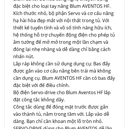
đặc biệt cho loại tay nâng Blum AVENTOS HF.
Kích thước nhỏ, bộ phận Servo và cơ cấu nâng
hạ hài hòa đẹp mắt với nội thất trong tủ. Với
thiết kế tuyến tính và vô số tính năng hữu ích,
hệ thống hỗ trợ chuyển động điện cho phép tủ
âm tường để mở mở trong một lần chạm và
đóng lại nhẹ nhàng và dễ dàng chỉ bằng cách
nhấn nút.
Lắp ráp không cần sử dụng dụng cụ: Bas đẩy
được gắn vào cơ cấu nâng bên trái mà không
cần dụng cụ. Blum AVENTOS HF cần có bas đẩy
đặc biệt với đế điều chỉnh.
Bộ điện Servo-drive cho Blum Aventos HF lắp
đặt công tắc không dây.
Công tắc dùng để đóng mặt trước được gắn
vào thành tủ, nằm trong tầm với. Lắp vào dễ
dàng. Bạn chỉ cần khoan một lỗ tròn nhỏ.
SERVO-DRIVE dùng cho Blum AVENTOS dễ lắp