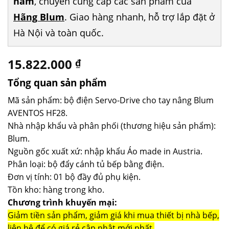
năm
, chuyên cung cấp các sản phẩm của
Hãng Blum
. Giao hàng nhanh, hỗ trợ lắp đặt ở
Hà Nội và toàn quốc.
15.822.000
₫
Tổng quan sản phẩm
Mã sản phẩm: bộ điện Servo-Drive cho tay nâng Blum
AVENTOS HF28.
Nhà nhập khẩu và phân phối (thương hiệu sản phẩm):
Blum.
Nguồn gốc xuất xứ: nhập khẩu Áo made in Austria.
Phân loại: bộ đẩy cánh tủ bếp bằng điện.
Đơn vị tính: 01 bộ đầy đủ phụ kiện.
Tồn kho: hàng trong kho.
Chương trình khuyến mại:
Giảm tiền sản phẩm, giảm giá khi mua thiết bị nhà bếp,
liên hệ để có giá rẻ cập nhật mới nhất.