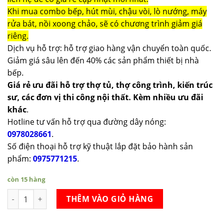
Khi mua combo bếp, hút mùi, chậu vòi, lò nướng, máy
rửa bát, nồi xoong chảo, sẽ có chương trình giảm giá
riêng.
Dịch vụ hỗ trợ: hỗ trợ giao hàng vận chuyển toàn quốc.
Giảm giá sâu lên đến 40% các sản phẩm thiết bị nhà
bếp.
Giá rẻ ưu đãi hỗ trợ thợ tủ, thợ công trình, kiến trúc
sư, các đơn vị thi công nội thất. Kèm nhiều ưu đãi
khác
.
Hotline tư vấn hỗ trợ qua đường dây nóng:
0978028661
.
Số điện thoại hỗ trợ kỹ thuật lắp đặt bảo hành sản
phẩm:
0975771215
.
còn 15 hàng
Bộ điện Servo-Drive cho tay nâng Blum AVENTOS HF28 số lượ
THÊM VÀO GIỎ HÀNG