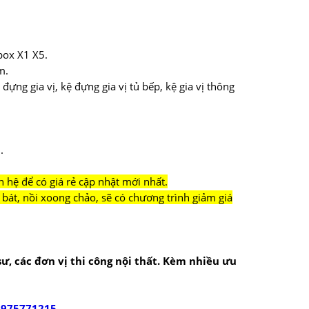
box X1 X5.
m.
iá đựng gia vị, kệ đựng gia vị tủ bếp, kệ gia vị thông
.
n hệ để có giá rẻ cập nhật mới nhất.
bát, nồi xoong chảo, sẽ có chương trình giảm giá
 sư, các đơn vị thi công nội thất. Kèm nhiều ưu
0975771215
.