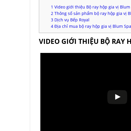
1
Video giới thiệu Bộ ray hộp gia vị Bl
2
Thông số sản phẩm bộ ray hộp gia vị 
3
Dịch vụ Bếp Royal
4
Địa chỉ mua bộ ray hộp gia vị Blum Sp
VIDEO GIỚI THIỆU BỘ RAY 