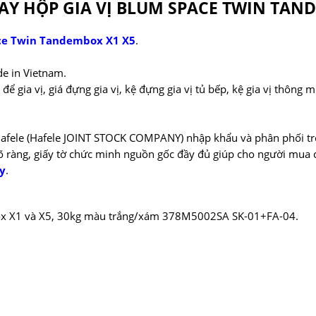
Y HỘP GIA VỊ BLUM SPACE TWIN TAN
ace Twin Tandembox X1 X5
.
de in Vietnam.
á để gia vị, giá đựng gia vị, kệ đựng gia vị tủ bếp, kệ gia vị thông
afele (Hafele JOINT STOCK COMPANY) nhập khẩu và phân phối trê
 ràng, giấy tờ chức minh nguồn gốc đầy đủ giúp cho người mua 
ây
.
box X1 và X5, 30kg màu trắng/xám 378M5002SA SK-01+FA-04.