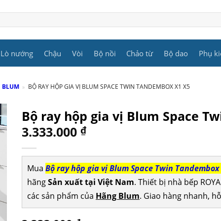
Lò nướng
Chậu
Vòi
Bộ nồi
Chảo từ
Bộ dao
Phụ ki
P BLUM
»
BỘ RAY HỘP GIA VỊ BLUM SPACE TWIN TANDEMBOX X1 X5
Bộ ray hộp gia vị Blum Space T
3.333.000
₫
Mua
Bộ ray hộp gia vị Blum Space Twin Tandembox
hãng
Sản xuất tại Việt Nam
. Thiết bị nhà bếp ROYAL
các sản phẩm của
Hãng Blum
. Giao hàng nhanh, hỗ