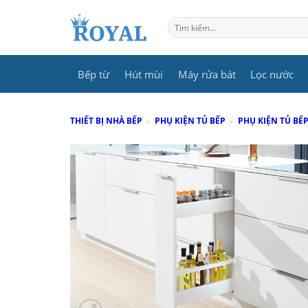
Skip
to
Tìm
kiếm:
content
Bếp từ
Hút mùi
Máy rửa bát
Lọc nước
THIẾT BỊ NHÀ BẾP
»
PHỤ KIỆN TỦ BẾP
»
PHỤ KIỆN TỦ BẾ