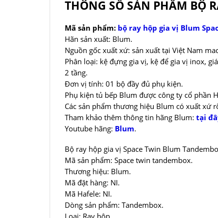
THÔNG SỐ SẢN PHẨM BỘ RA
Mã sản phẩm:
bộ ray hộp gia vị Blum Sp
Hãn sản xuất: Blum.
Nguồn gốc xuất xứ: sản xuất tại Việt Nam ma
Phân loại: kệ đựng gia vị, kệ để gia vị inox, gi
2 tầng.
Đơn vị tính: 01 bộ đầy đủ phụ kiện.
Phụ kiện tủ bếp Blum được công ty cổ phần H
Các sản phẩm thương hiệu Blum có xuất xứ rõ
Tham khảo thêm thông tin hãng Blum:
tại đ
Youtube hãng:
Blum
.
Bộ ray hộp gia vị Space Twin Blum Tandem
Mã sản phẩm: Space twin tandembox.
Thương hiệu: Blum.
Mã đặt hàng: NI.
Mã Hafele: NI.
Dòng sản phẩm: Tandembox.
Loại: Ray hộp.