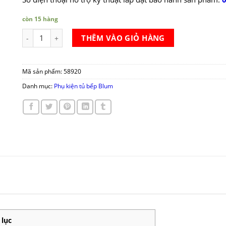
còn 15 hàng
Bộ ray hộp gia vị Blum Space Twin Tandembox X1 X5 số lượng
THÊM VÀO GIỎ HÀNG
Mã sản phẩm:
58920
Danh mục:
Phụ kiện tủ bếp Blum
 lục