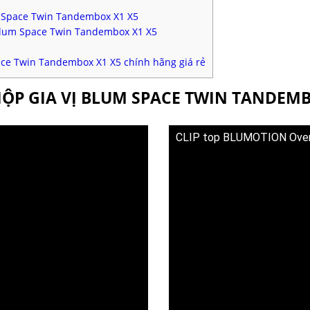
um Space Twin Tandembox X1 X5
Blum Space Twin Tandembox X1 X5
ace Twin Tandembox X1 X5 chính hãng giá rẻ
HỘP GIA VỊ BLUM SPACE TWIN TANDEMB
CLIP top BLUMOTION Ove