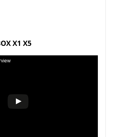
OX X1 X5
rview