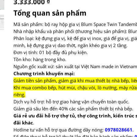
3.333.000
₫
Tổng quan sản phẩm
Mã sản phẩm: bộ ray hộp gia vị Blum Space Twin Tandem
Nhà nhập khẩu và phân phối (thương hiệu sản phẩm): Blu
Phân loại: kệ đựng gia vị, kệ để gia vị inox, giá để gia vị, g
minh, kệ đựng gia vị dao thớt, ngăn khéo gia vị 2 tầng.
Đơn vị tính: 01 bộ đầy đủ phụ kiện.
Tồn kho: hàng trong kho.
Nguồn gốc xuất xứ: sản xuất tại Việt Nam made in Vietnam
Chương trình khuyến mại:
Giảm tiền sản phẩm, giảm giá khi mua thiết bị nhà bếp, liê
Khi mua combo bếp, hút mùi, chậu vòi, lò nướng, máy rửa 
riêng.
Dịch vụ hỗ trợ: hỗ trợ giao hàng vận chuyển toàn quốc.
Giảm giá sâu lên đến 40% các sản phẩm thiết bị nhà bếp.
Giá rẻ ưu đãi hỗ trợ thợ tủ, thợ công trình, kiến trúc
đãi khác
.
Hotline tư vấn hỗ trợ qua đường dây nóng:
0978028661
.
Số điện thoại hỗ trợ kỹ thuật lắp đặt bảo hành sản phẩm: