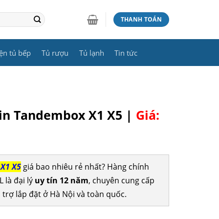
THANH TOÁN
ện tủ bếp
Tủ rượu
Tủ lạnh
Tin tức
win Tandembox X1 X5 |
Giá:
 X1 X5
giá bao nhiêu rẻ nhất? Hàng chính
 là đại lý
uy tín 12 năm
, chuyên cung cấp
 trợ lắp đặt ở Hà Nội và toàn quốc.