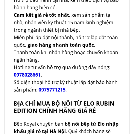
Hỗ trợ bảo hành tại nhà, kèm theo dịch vụ bảo
hành hãng hiện có.
Cam kết giá rẻ tốt nhất
, xem sản phẩm tại
nhà, nhân viên kỹ thuật 15 năm kinh nghiệm
trong ngành thiết bị nhà bếp.
Miễn phí lắp đặt nội thành, hỗ trợ lắp đặt toàn
quốc,
giao hàng nhanh toàn quốc
.
Thanh toán khi nhận hàng hoặc chuyển khoản
ngân hàng.
Hotline tư vấn hỗ trợ qua đường dây nóng:
0978028661
.
Số điện thoại hỗ trợ kỹ thuật lắp đặt bảo hành
sản phẩm:
0975771215
.
ĐỊA CHỈ MUA BỘ NỒI TỪ ELO RUBIN
EDITION CHÍNH HÃNG GIÁ RẺ
Bếp Royal chuyên bán
bộ nồi bếp từ Elo nhập
khẩu giá rẻ tại Hà Nội
. Quý khách hàng sẽ