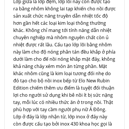
Lớp giữa là lớp đệm, lớp lõi này còn được tạo
ra bằng nhôm không lai tạp khiến cho nồi được
sản xuất chức năng truyền dẫn nhiệt tốc độ
hơn gần hết các loại kim loại thông thường
khác. Không chỉ mang tới tính năng dẫn nhiệt
chuyên nghiệp mà nhôm nguyên chất còn ủ
nhiệt được rất lâu. Cấu tạo lớp lõi bằng nhôm
này làm cho độ nóng phân tán đều khắp ở phía
dưới làm cho đế nồi nóng khắp mặt đáy, không
khả năng cháy xém món ăn từng phần. Mặt
khác nhôm cũng là kim loại tương đối nhẹ do
đó tạo cho bộ nồi inox bếp từ Elo New Rubin
Edition chiếm thêm ưu điểm là tuyệt đối thuận
lợi cho người sử dụng khi bê nồi ít bị sức nặng
tay, mỗi lúc có nhiều thức ăn ở trong nồi. Thật
phù hợp với tay cầm người phụ nữ Á Đông.
Lớp ở đáy là lớp nhận từ, lớp inox ở đáy này
còn được cấu tạo bởi inox 430 khoa học gọi là