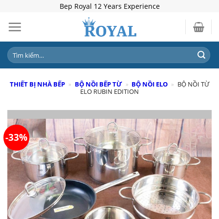
Skip
Bep Royal 12 Years Experience
to
content
Tìm
kiếm:
THIẾT BỊ NHÀ BẾP
»
BỘ NỒI BẾP TỪ
»
BỘ NỒI ELO
»
BỘ NỒI TỪ
ELO RUBIN EDITION
-33%