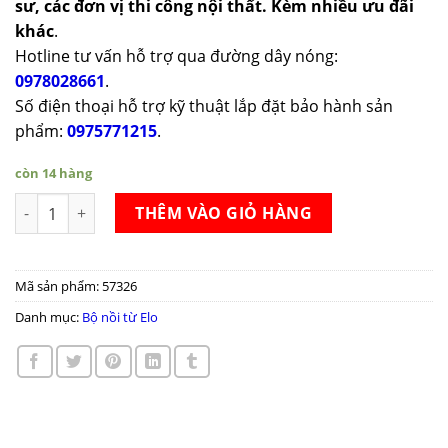
sư, các đơn vị thi công nội thất. Kèm nhiều ưu đãi
khác
.
Hotline tư vấn hỗ trợ qua đường dây nóng:
0978028661
.
Số điện thoại hỗ trợ kỹ thuật lắp đặt bảo hành sản
phẩm:
0975771215
.
còn 14 hàng
Bộ nồi từ Elo rubin edition số lượng
THÊM VÀO GIỎ HÀNG
Mã sản phẩm:
57326
Danh mục:
Bộ nồi từ Elo