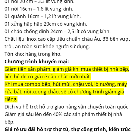
01 nồi 20 cm – 3.3 lít vung kính.
01 nồi 16cm – 1,6 lít vung kính.
01 quánh 16cm – 1,2 lít vung kính.
01 xửng hấp hấp 20cm có vung kính.
01 chảo chống dính 24cm – 2,5 lít có vung kính.
Chất liệu: Inox cao cấp tiêu chuẩn châu Âu, độ bền vượt
trội, an toàn sức khỏe người sử dụng.
Tồn kho: hàng trong kho.
Chương trình khuyến mại:
Giảm tiền sản phẩm, giảm giá khi mua thiết bị nhà bếp,
liên hệ để có giá rẻ cập nhật mới nhất.
Khi mua combo bếp, hút mùi, chậu vòi, lò nướng, máy
rửa bát, nồi xoong chảo, sẽ có chương trình giảm giá
riêng.
Dịch vụ hỗ trợ: hỗ trợ giao hàng vận chuyển toàn quốc.
Giảm giá sâu lên đến 40% các sản phẩm thiết bị nhà
bếp.
Giá rẻ ưu đãi hỗ trợ thợ tủ, thợ công trình, kiến trúc