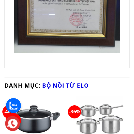
DANH MỤC:
BỘ NỒI TỪ ELO
-40%
-36%