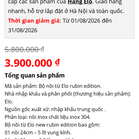
cấp các sản phẩm của
Hãng Elo
. Giao hàng
nhanh, hỗ trợ lắp đặt ở Hà Nội và toàn quốc.
Thời gian giảm giá
: Từ 01/08/2026 đến
31/08/2026
5.800.000
₫
3.900.000
Giá
Giá
₫
gốc
hiện
là:
tại
Tổng quan sản phẩm
5.800.000 ₫.
là:
Mã sản phẩm: Bộ nồi từ Elo rubin edition.
3.900.000 ₫.
Nhà nhập khẩu và phân phối (thương hiệu sản phẩm):
Elo.
Nguồn gốc xuất xứ: nhập khẩu trung quốc .
Phân loại: nồi Inox chất liệu inox 304.
Bộ nồi từ Elo new rubin edition bao gồm:
01 nồi 24cm – 5 lít vung kính.