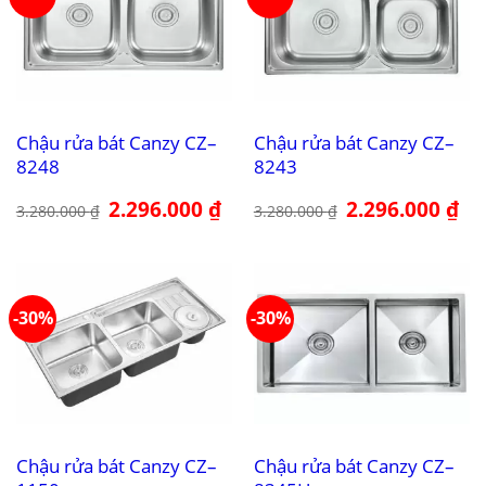
Chậu rửa bát Canzy CZ–
Chậu rửa bát Canzy CZ–
8248
8243
Giá
2.296.000
₫
Giá
Giá
2.296.000
₫
Giá
3.280.000
₫
3.280.000
₫
gốc
hiện
gốc
hiệ
là:
tại
là:
tại
3.280.000 ₫.
là:
3.280.000 ₫.
là:
2.296.000 ₫.
2.2
-30%
-30%
Chậu rửa bát Canzy CZ–
Chậu rửa bát Canzy CZ–