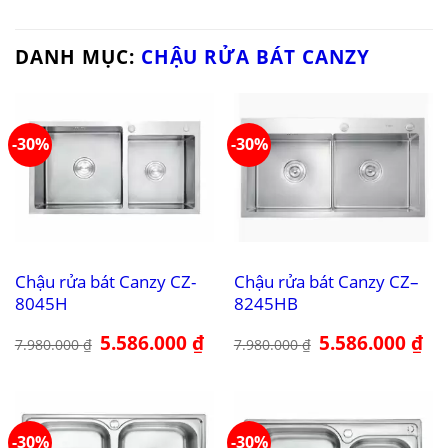
DANH MỤC:
CHẬU RỬA BÁT CANZY
-30%
-30%
Chậu rửa bát Canzy CZ-
Chậu rửa bát Canzy CZ–
8045H
8245HB
Giá
5.586.000
₫
Giá
Giá
5.586.000
₫
Giá
7.980.000
₫
7.980.000
₫
gốc
hiện
gốc
hiệ
là:
tại
là:
tại
7.980.000 ₫.
là:
7.980.000 ₫.
là:
5.586.000 ₫.
5.5
-30%
-30%