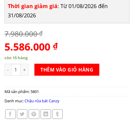
Thời gian giảm giá
: Từ 01/08/2026 đến
31/08/2026
7.980.000
₫
5.586.000
Giá
Giá
₫
gốc
hiện
là:
tại
còn 15 hàng
7.980.000 ₫.
là:
Chậu rửa bát Canzy CZ–8345HB số lượng
THÊM VÀO GIỎ HÀNG
5.586.000 ₫.
Mã sản phẩm:
5801
Danh mục:
Chậu rửa bát Canzy