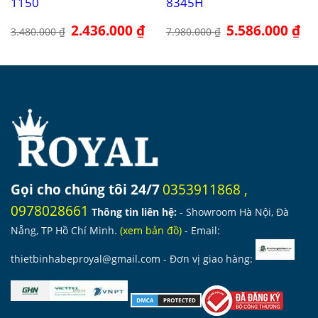
1150
8345H
Giá
2.436.000
₫
Giá
Giá
5.586.000
₫
Giá
3.480.000
₫
7.980.000
₫
gốc
hiện
gốc
hiệ
là:
tại
là:
tại
3.480.000 ₫.
là:
7.980.000 ₫.
là:
2.436.000 ₫.
5.5
Gọi cho chúng tôi 24/7
0353911868
,
0978028661
Thông tin liên hệ:
- Showroom Hà Nội, Đà
Nẵng, TP Hồ Chí Minh.
(
xem bản đồ
)
- Email:
thietbinhabeproyal@gmail.com
- Đơn vị giao hàng: