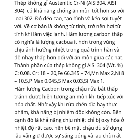
Thép không gỉ Austenitic Cr-Ni (AISI304, AISI
304): có khả năng chống ăn mòn tốt hơn so với
loại 302. Độ dẻo cao, tạo hình và kéo sợi tuyệt
vời. Về cơ bản là không từ tính, trở nên hơi từ
tính khi làm việc lạnh. Hàm lượng carbon thấp
có nghĩa là lượng cacbua ít hơn trong vùng
chịu ảnh hưởng nhiệt trong quá trình hàn và
độ nhạy thấp hơn đối với ăn mòn giữa các hạt.
Thành phần của thép không gỉ AISI 304 (Wt. %)
C: 0.08, Cr: 18 – 20,Fe 66.345 – 74,Mn Max 2,Ni 8
– 10.5,P Max 0.045,S Max 0.03,Si Max 1.
Hàm lượng Cacbon trong chậu rửa bát thấp
tránh được hiện tượng ăn mòn khi tiếp xúc với
hóa chất. Nhờ vậy khi rửa chén đĩa hay thực
phẩm, khả năng bị nhiễm độc không còn. Bên
cạnh đó là khả năng chịu nhiệt chỉ bị oxy hóa ở
nhiệt độ rất cao, nên bề mặt chậu dù sử dụng
lâu vẫn giữ được sự sáng bóng và lau chùi rất