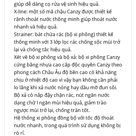
giúp dễ dàng cọ rửa vệ sinh hiệu quả.
X-line: một số mã chậu Canzy được thiết kế
rãnh thoát nước thông minh giúp thoát nước
nhanh và hiệu quả.
Strainer: bát chứa rác (bộ xi phông) thiết kế
thông minh với 3 lớp lọc rác chống sộc mùi trở
lại và chống tắc hiệu quả.
Xét về bộ xi phông và bộ xả: bộ xi phông Canzy
cứng bằng nhựa cao cấp độc quyền Canzy theo
phong cách Châu Âu độ bền cao có khả năng
chịu ở nhiệt độ cao vì vậy bạn không cần phải
lo lắng khi xả nước nóng hay dầu mỡ đun sôi.
Bộ xả có nắp đậy chặn rác, nút ngăn nước
dạng chữ I ngăn mùi hiệu quả, giảm trào
ngược mùi trở lại, chống tràn tốt.
Hệ thống xi phông đồng bộ với tốc độ thoát
nước nhanh, trong quá trình sử dụng không bị
rò rỉ.