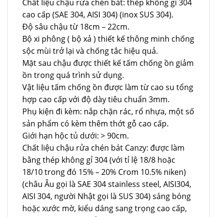
Chất liệu chậu rửa chén bát: thép không gỉ 304
cao cấp (SAE 304, AISI 304) (inox SUS 304).
Độ sâu chậu từ 18cm – 22cm.
Bộ xi phông ( bộ xả ) thiết kế thông minh chống
sộc mùi trở lại và chống tắc hiệu quả.
Mặt sau chậu được thiết kế tấm chống ồn giảm
ồn trong quá trình sử dụng.
Vật liệu tấm chống ồn được làm từ cao su tổng
hợp cao cấp với độ dày tiêu chuẩn 3mm.
Phụ kiện đi kèm: nắp chặn rác, rổ nhựa, một số
sản phẩm có kèm thêm thớt gỗ cao cấp.
Giới hạn hộc tủ dưới: > 90cm.
Chất liệu chậu rửa chén bát Canzy: được làm
bằng thép không gỉ 304 (với tỉ lệ 18/8 hoặc
18/10 trong đó 15% – 20% Crom 10.5% niken)
(châu Âu gọi là SAE 304 stainless steel, AISI304,
AISI 304, người Nhật gọi là SUS 304) sáng bóng
hoặc xước mờ, kiểu dáng sang trọng cao cấp,