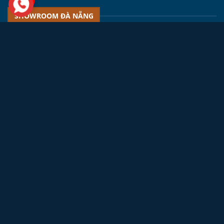
SHOWROOM ĐÀ NẴNG
ĐC 1:
Ỷ Lan Nguyên Phi, Quận Hải Châu, TP. Đà Nẵng,
Việt Nam, 550000.
SHOWROOM MIỀN NAM
ĐC 1:
Số 72, Thiên Phước, Phường 9, Quận Tân Bình,
TP. HCM, Việt Nam, 700000.
ĐC 2:
Số 23 Đường Võ Thị
Liễu, khu phố 4, P.An Phú Đông, Q12, TP. HCM, Việt
Nam.
ĐC 3:
42/8 Hiệp Bình, Hiệp Bình Phước, Thủ Đức,
TP. HCM, Việt Nam, 700000.