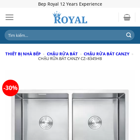
Skip
Bep Royal 12 Years Experience
to
content
Tìm
kiếm:
THIẾT BỊ NHÀ BẾP
»
CHẬU RỬA BÁT
»
CHẬU RỬA BÁT CANZY
»
CHẬU RỬA BÁT CANZY CZ–8345HB
-30%