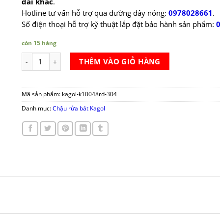
đãi khác
.
Hotline tư vấn hỗ trợ qua đường dây nóng:
0978028661
.
Số điện thoại hỗ trợ kỹ thuật lắp đặt bảo hành sản phẩm:
còn 15 hàng
Chậu rửa bát Kagol K10048RD-304 số lượng
THÊM VÀO GIỎ HÀNG
Mã sản phẩm:
kagol-k10048rd-304
Danh mục:
Chậu rửa bát Kagol