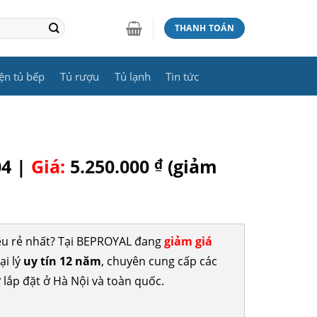
THANH TOÁN
ện tủ bếp
Tủ rượu
Tủ lạnh
Tin tức
04 |
Giá:
5.250.000
₫
(giảm
êu rẻ nhất? Tại BEPROYAL đang
giảm giá
ại lý
uy tín 12 năm
, chuyên cung cấp các
 lắp đặt ở Hà Nội và toàn quốc.