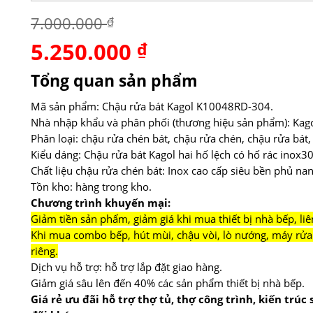
7.000.000
₫
5.250.000
Giá
₫
Giá
gốc
hiện
là:
tại
Tổng quan sản phẩm
7.000.000 ₫.
là:
5.250.000 ₫.
Mã sản phẩm: Chậu rửa bát Kagol K10048RD-304.
Nhà nhập khẩu và phân phối (thương hiệu sản phẩm): Kago
Phân loại: chậu rửa chén bát, chậu rửa chén, chậu rửa bát,
Kiểu dáng: Chậu rửa bát Kagol hai hố lệch có hố rác inox3
Chất liệu chậu rửa chén bát: Inox cao cấp siêu bền phủ na
Tồn kho: hàng trong kho.
Chương trình khuyến mại:
Giảm tiền sản phẩm, giảm giá khi mua thiết bị nhà bếp, liê
Khi mua combo bếp, hút mùi, chậu vòi, lò nướng, máy rửa 
riêng.
Dịch vụ hỗ trợ: hỗ trợ lắp đặt giao hàng.
Giảm giá sâu lên đến 40% các sản phẩm thiết bị nhà bếp.
Giá rẻ ưu đãi hỗ trợ thợ tủ, thợ công trình, kiến trúc