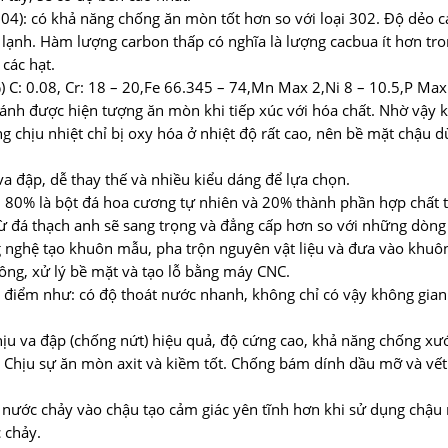
304): có khả năng chống ăn mòn tốt hơn so với loại 302. Độ dẻo ca
ệc lạnh. Hàm lượng carbon thấp có nghĩa là lượng cacbua ít hơn tr
các hạt.
) C: 0.08, Cr: 18 – 20,Fe 66.345 – 74,Mn Max 2,Ni 8 – 10.5,P Ma
ánh được hiện tượng ăn mòn khi tiếp xúc với hóa chất. Nhờ vậy k
 chịu nhiệt chỉ bị oxy hóa ở nhiệt độ rất cao, nên bề mặt chậu 
 va đập, dễ thay thế và nhiều kiểu dáng để lựa chọn.
 80% là bột đá hoa cương tự nhiên và 20% thành phần hợp chất t
ừ đá thạch anh sẽ sang trọng và đẳng cấp hơn so với những dòng
 nghệ tạo khuôn mẫu, pha trộn nguyên vật liệu và đưa vào khuôn
ông, xử lý bề mặt và tạo lỗ bằng máy CNC.
 điểm như: có độ thoát nước nhanh, không chỉ có vậy không gian 
hịu va đập (chống nứt) hiệu quả, độ cứng cao, khả năng chống xướ
Chịu sự ăn mòn axit và kiềm tốt. Chống bám dính dầu mỡ và vết 
 nước chảy vào chậu tạo cảm giác yên tĩnh hơn khi sử dụng chậu 
 chảy.