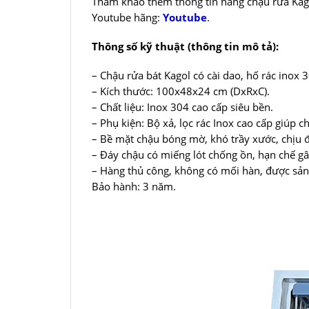
Tham khảo thêm thông tin hãng chậu rửa Kag
Youtube hãng:
Youtube
.
Thông số kỹ thuật (thông tin mô tả):
– Chậu rửa bát Kagol có cài dao, hố rác inox 
– Kích thước: 100x48x24 cm (DxRxC).
– Chất liệu: Inox 304 cao cấp siêu bền.
– Phụ kiện: Bộ xả, lọc rác Inox cao cấp giúp c
– Bề mặt chậu bóng mờ, khó trầy xước, chịu
– Đáy chậu có miếng lót chống ồn, hạn chế gâ
– Hàng thủ công, không có mối hàn, được sả
Bảo hành: 3 năm.