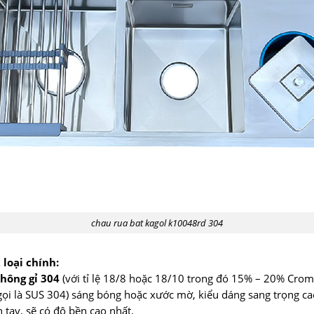
chau rua bat kagol k10048rd 304
 loại chính:
hông gỉ 304
(với tỉ lệ 18/8 hoặc 18/10 trong đó 15% – 20% Crom
t gọi là SUS 304) sáng bóng hoặc xước mờ, kiểu dáng sang trọng c
tay, sẽ có độ bền cao nhất.