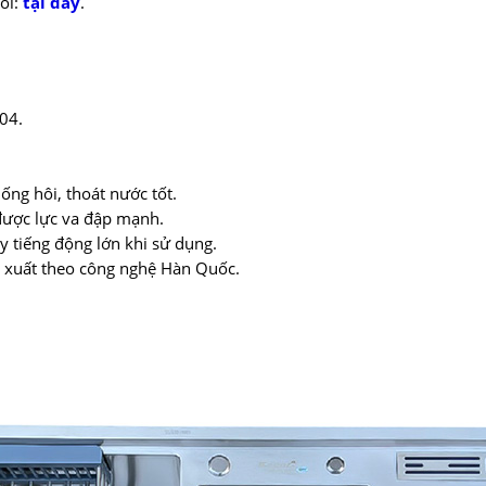
ol:
tại đây
.
304.
hống hôi, thoát nước tốt.
 được lực va đập mạnh.
y tiếng động lớn khi sử dụng.
n xuất theo công nghệ Hàn Quốc.