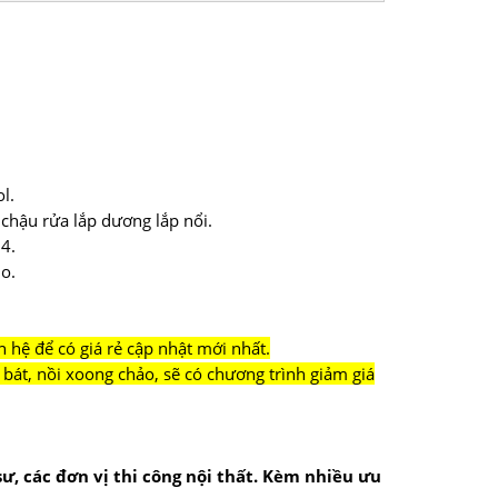
l.
 chậu rửa lắp dương lắp nổi.
04.
no.
n hệ để có giá rẻ cập nhật mới nhất.
bát, nồi xoong chảo, sẽ có chương trình giảm giá
 sư, các đơn vị thi công nội thất. Kèm nhiều ưu