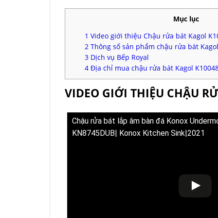
Mục lục
1
Video giới thiệu Chậu rửa bát Kagol K
2
Thông số sản phẩm chậu rửa bát Kago
3
Dịch vụ Bếp Royal
4
Địa chỉ mua chậu rửa bát Kagol K10048
VIDEO GIỚI THIỆU CHẬU R
Chậu rửa bát lắp âm bàn đá Konox Underm
KN8745DUB| Konox Kitchen Sink|2021