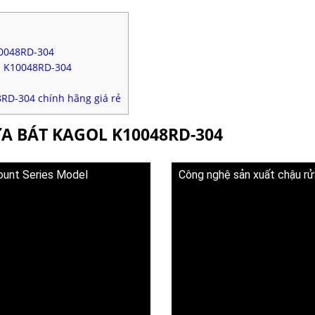
10048RD-304
l K10048RD-304
RD-304 chính hãng giá rẻ
ỬA BÁT KAGOL K10048RD-304
ount Series Model
Công nghệ sản xuất chậu rử