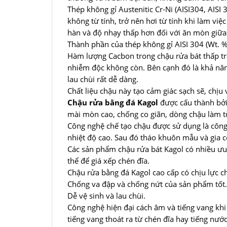
Thép không gỉ Austenitic Cr-Ni (AISI304, AISI 
không từ tính, trở nên hơi từ tính khi làm vi
hàn và độ nhạy thấp hơn đối với ăn mòn giữa 
Thành phần của thép không gỉ AISI 304 (Wt. %
Hàm lượng Cacbon trong chậu rửa bát thấp tr
nhiễm độc không còn. Bên cạnh đó là khả năng
lau chùi rất dễ dàng.
Chất liệu chậu này tạo cảm giác sạch sẽ, chịu
Chậu rửa bằng đá Kagol
được cấu thành bởi
mài mòn cao, chống co giãn, dòng chậu làm t
Công nghệ chế tạo chậu được sử dụng là công
nhiệt độ cao. Sau đó tháo khuôn mẫu và gia c
Các sản phẩm chậu rửa bát Kagol có nhiều ưu
thể để giá xếp chén đĩa.
Chậu rửa bằng đá Kagol cao cấp có chịu lực c
Chống va đập và chống nứt của sản phẩm tốt. 
Dễ vệ sinh và lau chùi.
Công nghệ hiện đại cách âm và tiếng vang khi
tiếng vang thoát ra từ chén đĩa hay tiếng nước