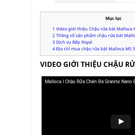
Mục lục
1
Video giới thiệu Chậu rửa bát Malloc
2
Thông số sản phẩm chậu rửa bát Mall
3
Dịch vụ Bếp Royal
4
Địa chỉ mua chậu rửa bát Malloca MS 
VIDEO GIỚI THIỆU CHẬU R
Malloca l Chậu Rửa Chén Đá Granite Nano 