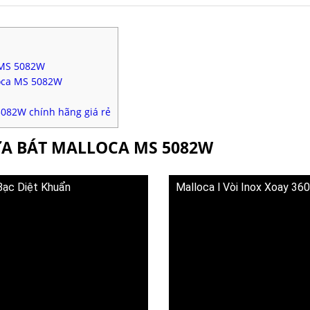
a MS 5082W
oca MS 5082W
5082W chính hãng giá rẻ
ỬA BÁT MALLOCA MS 5082W
Bạc Diệt Khuẩn
Malloca l Vòi Inox Xoay 36