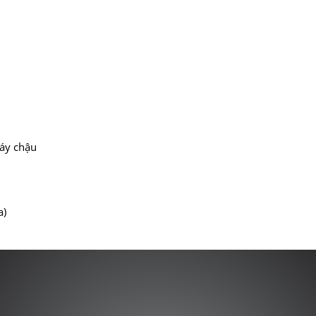
áy chậu
a)