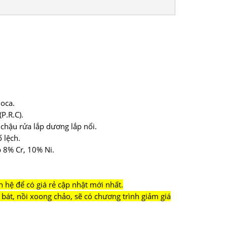
oca.
P.R.C).
 chậu rửa lắp dương lắp nổi.
 lệch.
p 8% Cr, 10% Ni.
n hệ để có giá rẻ cập nhật mới nhất.
bát, nồi xoong chảo, sẽ có chương trình giảm giá