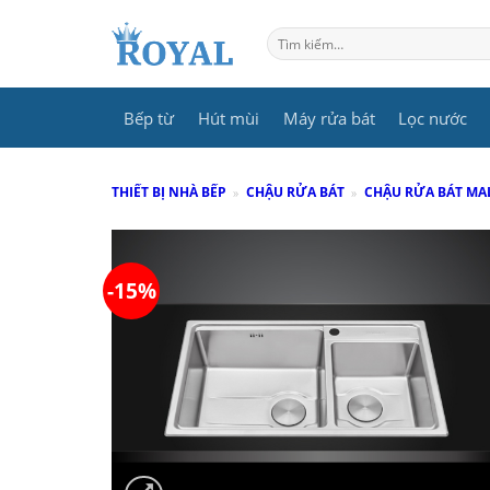
Skip
to
Tìm
kiếm:
content
Bếp từ
Hút mùi
Máy rửa bát
Lọc nước
THIẾT BỊ NHÀ BẾP
»
CHẬU RỬA BÁT
»
CHẬU RỬA BÁT MA
-15%