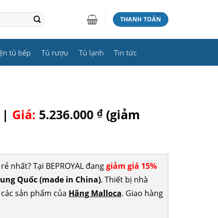
THANH TOÁN
ện tủ bếp
Tủ rượu
Tủ lạnh
Tin tức
 |
Giá:
5.236.000
₫
(giảm
 rẻ nhất? Tại BEPROYAL đang
giảm giá 15%
ung Quốc (made in China)
. Thiết bị nhà
p các sản phẩm của
Hãng Malloca
. Giao hàng