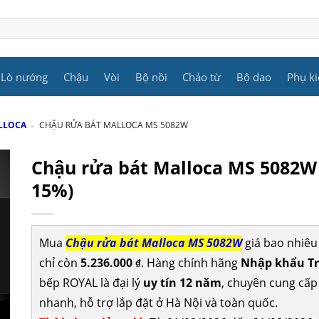
Lò nướng
Chậu
Vòi
Bộ nồi
Chảo từ
Bộ dao
Phụ ki
LLOCA
»
CHẬU RỬA BÁT MALLOCA MS 5082W
Chậu rửa bát Malloca MS 5082W
15%)
Mua
Chậu rửa bát Malloca MS 5082W
giá bao nhiêu
chỉ còn
5.236.000
. Hàng chính hãng
Nhập khẩu Tr
₫
bếp ROYAL là đại lý
uy tín 12 năm
, chuyên cung cấ
nhanh, hỗ trợ lắp đặt ở Hà Nội và toàn quốc.