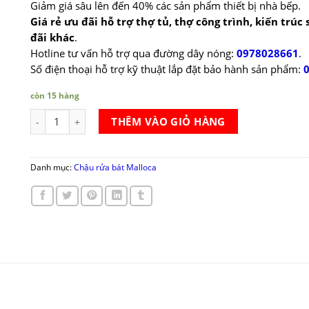
Giảm giá sâu lên đến 40% các sản phẩm thiết bị nhà bếp.
Giá rẻ ưu đãi hỗ trợ thợ tủ, thợ công trình, kiến trúc
đãi khác
.
Hotline tư vấn hỗ trợ qua đường dây nóng:
0978028661
.
Số điện thoại hỗ trợ kỹ thuật lắp đặt bảo hành sản phẩm:
còn 15 hàng
Chậu rửa bát Malloca MS 5082W số lượng
THÊM VÀO GIỎ HÀNG
Danh mục:
Chậu rửa bát Malloca