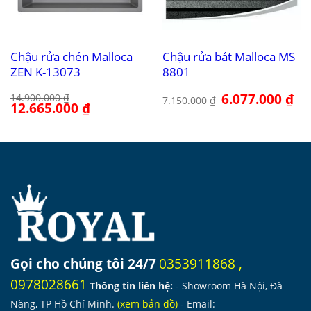
Chậu rửa chén Malloca
Chậu rửa bát Malloca MS
ZEN K-13073
8801
Giá
6.077.000
₫
Giá
14.900.000
₫
7.150.000
₫
Giá
12.665.000
₫
Giá
gốc
hiệ
gốc
hiện
là:
tại
là:
tại
7.150.000 ₫.
là:
14.900.000 ₫.
là:
6.0
12.665.000 ₫.
Gọi cho chúng tôi 24/7
0353911868
,
0978028661
Thông tin liên hệ:
- Showroom Hà Nội, Đà
Nẵng, TP Hồ Chí Minh.
(
xem bản đồ
)
- Email: