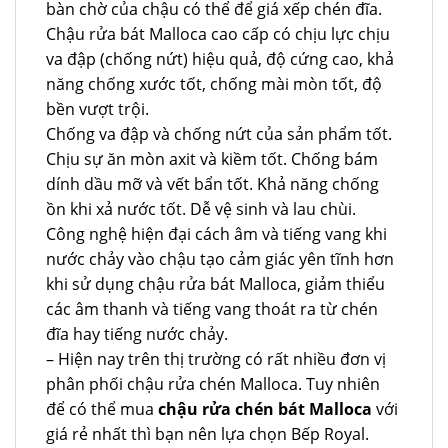
bàn chờ của chậu có thể để giá xếp chén đĩa.
Chậu rửa bát Malloca cao cấp có chịu lực chịu
va đập (chống nứt) hiệu quả, độ cứng cao, khả
năng chống xước tốt, chống mài mòn tốt, độ
bền vượt trội.
Chống va đập và chống nứt của sản phẩm tốt.
Chịu sự ăn mòn axit và kiềm tốt. Chống bám
dính dầu mỡ và vết bẩn tốt. Khả năng chống
ồn khi xả nước tốt. Dễ vệ sinh và lau chùi.
Công nghệ hiện đại cách âm và tiếng vang khi
nước chảy vào chậu tạo cảm giác yên tĩnh hơn
khi sử dụng chậu rửa bát Malloca, giảm thiểu
các âm thanh và tiếng vang thoát ra từ chén
đĩa hay tiếng nước chảy.
– Hiện nay trên thị trường có rất nhiều đơn vị
phân phối chậu rửa chén Malloca. Tuy nhiên
để có thể mua
chậu rửa chén bát Malloca
với
giá rẻ nhất thì bạn nên lựa chọn Bếp Royal.