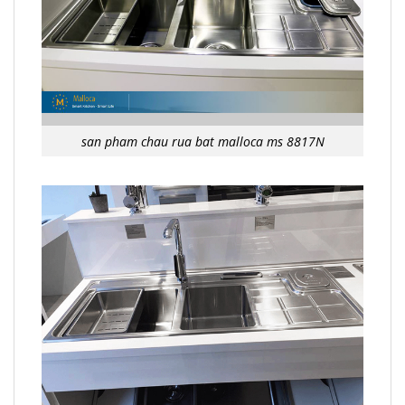
san pham chau rua bat malloca ms 8817N