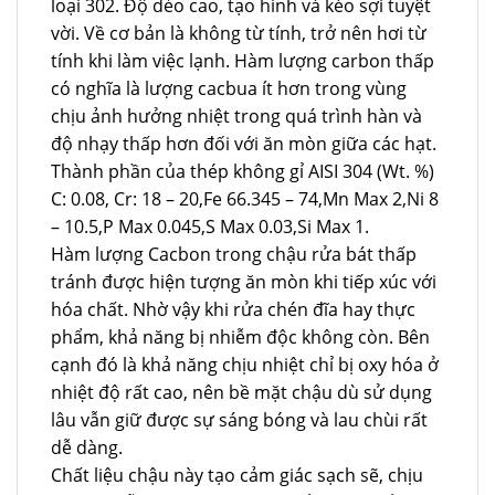
loại 302. Độ dẻo cao, tạo hình và kéo sợi tuyệt
vời. Về cơ bản là không từ tính, trở nên hơi từ
tính khi làm việc lạnh. Hàm lượng carbon thấp
có nghĩa là lượng cacbua ít hơn trong vùng
chịu ảnh hưởng nhiệt trong quá trình hàn và
độ nhạy thấp hơn đối với ăn mòn giữa các hạt.
Thành phần của thép không gỉ AISI 304 (Wt. %)
C: 0.08, Cr: 18 – 20,Fe 66.345 – 74,Mn Max 2,Ni 8
– 10.5,P Max 0.045,S Max 0.03,Si Max 1.
Hàm lượng Cacbon trong chậu rửa bát thấp
tránh được hiện tượng ăn mòn khi tiếp xúc với
hóa chất. Nhờ vậy khi rửa chén đĩa hay thực
phẩm, khả năng bị nhiễm độc không còn. Bên
cạnh đó là khả năng chịu nhiệt chỉ bị oxy hóa ở
nhiệt độ rất cao, nên bề mặt chậu dù sử dụng
lâu vẫn giữ được sự sáng bóng và lau chùi rất
dễ dàng.
Chất liệu chậu này tạo cảm giác sạch sẽ, chịu