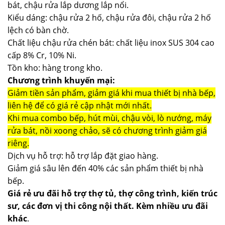
bát, chậu rửa lắp dương lắp nổi.
Kiểu dáng: chậu rửa 2 hố, chậu rửa đôi, chậu rửa 2 hố
lệch có bàn chờ.
Chất liệu chậu rửa chén bát: chất liệu inox SUS 304 cao
cấp 8% Cr, 10% Ni.
Tồn kho: hàng trong kho.
Chương trình khuyến mại:
Giảm tiền sản phẩm, giảm giá khi mua thiết bị nhà bếp,
liên hệ để có giá rẻ cập nhật mới nhất.
Khi mua combo bếp, hút mùi, chậu vòi, lò nướng, máy
rửa bát, nồi xoong chảo, sẽ có chương trình giảm giá
riêng.
Dịch vụ hỗ trợ: hỗ trợ lắp đặt giao hàng.
Giảm giá sâu lên đến 40% các sản phẩm thiết bị nhà
bếp.
Giá rẻ ưu đãi hỗ trợ thợ tủ, thợ công trình, kiến trúc
sư, các đơn vị thi công nội thất. Kèm nhiều ưu đãi
khác
.