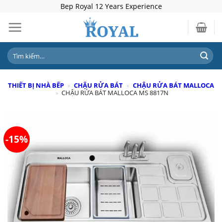
Skip
Bep Royal 12 Years Experience
to
content
Tìm
kiếm:
THIẾT BỊ NHÀ BẾP
»
CHẬU RỬA BÁT
»
CHẬU RỬA BÁT MALLOCA
»
CHẬU RỬA BÁT MALLOCA MS 8817N
-15%