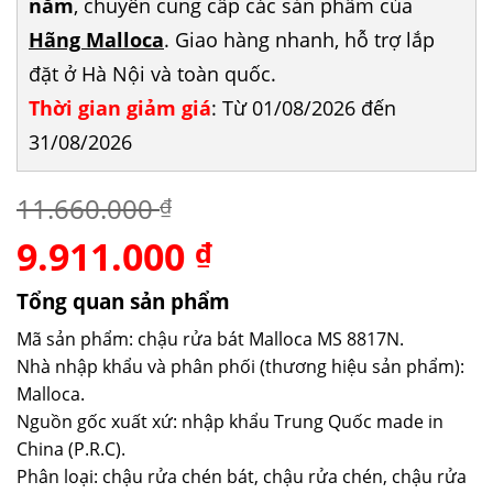
năm
, chuyên cung cấp các sản phẩm của
Hãng Malloca
. Giao hàng nhanh, hỗ trợ lắp
đặt ở Hà Nội và toàn quốc.
Thời gian giảm giá
: Từ 01/08/2026 đến
31/08/2026
11.660.000
₫
9.911.000
Giá
Giá
₫
gốc
hiện
là:
tại
Tổng quan sản phẩm
11.660.000 ₫.
là:
Mã sản phẩm: chậu rửa bát Malloca MS 8817N.
9.911.000 ₫.
Nhà nhập khẩu và phân phối (thương hiệu sản phẩm):
Malloca.
Nguồn gốc xuất xứ: nhập khẩu Trung Quốc made in
China (P.R.C).
Phân loại: chậu rửa chén bát, chậu rửa chén, chậu rửa