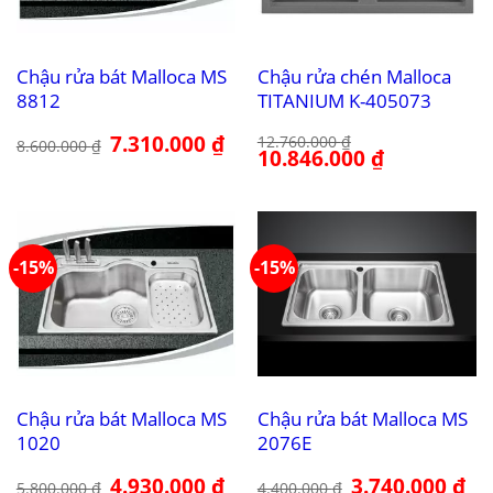
Chậu rửa bát Malloca MS
Chậu rửa chén Malloca
8812
TITANIUM K-405073
Giá
7.310.000
₫
Giá
12.760.000
₫
8.600.000
₫
gốc
hiện
Giá
10.846.000
₫
Giá
là:
tại
gốc
hiện
8.600.000 ₫.
là:
là:
tại
7.310.000 ₫.
12.760.000 ₫.
là:
10.846.000 ₫.
-15%
-15%
Chậu rửa bát Malloca MS
Chậu rửa bát Malloca MS
1020
2076E
Giá
4.930.000
₫
Giá
Giá
3.740.000
₫
Giá
5.800.000
₫
4.400.000
₫