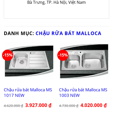
Bà Trưng, TP. Hà Nội, Việt Nam
DANH MỤC:
CHẬU RỬA BÁT MALLOCA
-15%
-15%
Chậu rửa bát Malloca MS
Chậu rửa bát Malloca MS
1017 NEW
1003 NEW
Giá
3.927.000
₫
Giá
Giá
4.020.000
₫
Giá
4.620.000
₫
4.730.000
₫
gốc
hiện
gốc
hiệ
là:
tại
là:
tại