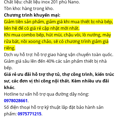
Chất liệu: chất liệu inox 201 phủ Nano.
Tồn kho: hàng trong kho.
Chương trình khuyến mại:
Giảm tiền sản phẩm, giảm giá khi mua thiết bị nhà bếp,
liên hệ để có giá rẻ cập nhật mới nhất.
Khi mua combo bếp, hút mùi, chậu vòi, lò nướng, máy
rửa bát, nồi xoong chảo, sẽ có chương trình giảm giá
riêng.
Dịch vụ hỗ trợ: hỗ trợ giao hàng vận chuyển toàn quốc.
Giảm giá sâu lên đến 40% các sản phẩm thiết bị nhà
bếp.
Giá rẻ ưu đãi hỗ trợ thợ tủ, thợ công trình, kiến trúc
sư, các đơn vị thi công nội thất. Kèm nhiều ưu đãi
khác
.
Hotline tư vấn hỗ trợ qua đường dây nóng:
0978028661
.
Số điện thoại hỗ trợ kỹ thuật lắp đặt bảo hành sản
phẩm:
0975771215
.