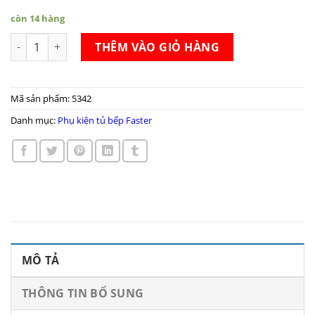
còn 14 hàng
Kệ gia vị Faster FS-MF300/350/400SD số lượng
THÊM VÀO GIỎ HÀNG
Mã sản phẩm:
5342
Danh mục:
Phụ kiện tủ bếp Faster
MÔ TẢ
THÔNG TIN BỔ SUNG