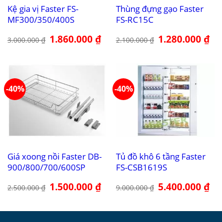
Kệ gia vị Faster FS-
Thùng đựng gạo Faster
MF300/350/400S
FS-RC15C
Giá
1.860.000
₫
Giá
Giá
1.280.000
₫
Giá
3.000.000
₫
2.100.000
₫
gốc
hiện
gốc
hiệ
là:
tại
là:
tại
3.000.000 ₫.
là:
2.100.000 ₫.
là:
1.860.000 ₫.
1.2
-40%
-40%
Giá xoong nồi Faster DB-
Tủ đồ khô 6 tầng Faster
900/800/700/600SP
FS-CSB1619S
Giá
1.500.000
₫
Giá
Giá
5.400.000
₫
Giá
2.500.000
₫
9.000.000
₫
gốc
hiện
gốc
hiệ
là:
tại
là:
tại
2.500.000 ₫.
là:
9.000.000 ₫.
là:
1.500.000 ₫.
5.4