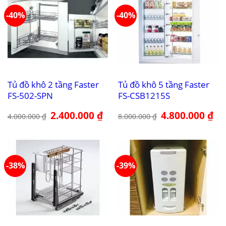
-40%
-40%
Tủ đồ khô 2 tầng Faster
Tủ đồ khô 5 tầng Faster
FS-502-SPN
FS-CSB1215S
Giá
2.400.000
₫
Giá
Giá
4.800.000
₫
Giá
4.000.000
₫
8.000.000
₫
gốc
hiện
gốc
hiệ
là:
tại
là:
tại
4.000.000 ₫.
là:
8.000.000 ₫.
là:
2.400.000 ₫.
4.8
-38%
-39%