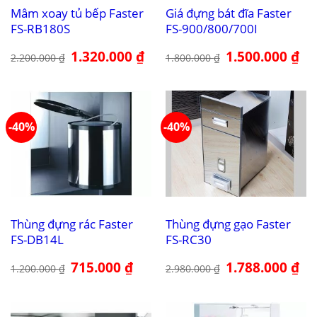
Mâm xoay tủ bếp Faster
Giá đựng bát đĩa Faster
FS-RB180S
FS-900/800/700I
Giá
1.320.000
₫
Giá
Giá
1.500.000
₫
Giá
2.200.000
₫
1.800.000
₫
gốc
hiện
gốc
hiệ
là:
tại
là:
tại
2.200.000 ₫.
là:
1.800.000 ₫.
là:
1.320.000 ₫.
1.5
-40%
-40%
Thùng đựng rác Faster
Thùng đựng gạo Faster
FS-DB14L
FS-RC30
Giá
715.000
₫
Giá
Giá
1.788.000
₫
Giá
1.200.000
₫
2.980.000
₫
gốc
hiện
gốc
hiệ
là:
tại
là:
tại
1.200.000 ₫.
là:
2.980.000 ₫.
là:
715.000 ₫.
1.7