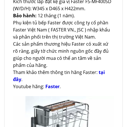
Kích thước lắp đặt kệ gia vị Faster FS-MF400SD
(W/D/H): W345 x D465 x H422mm.
Bảo hành:
12 tháng (1 năm).
Phụ kiện tủ bếp Faster được công ty cổ phần
Faster Việt Nam ( FASTER VN., JSC ) nhập khẩu
và phân phối trên thị trường Việt Nam.
Các sản phẩm thương hiệu Faster có xuất xứ
rõ ràng, giấy tờ chức minh nguồn gốc đầy đủ
giúp cho người mua có thể an tâm về sản
phẩm của hãng.
Tham khảo thêm thông tin hãng Faster:
tại
đây
.
Youtube hãng:
Faster
.