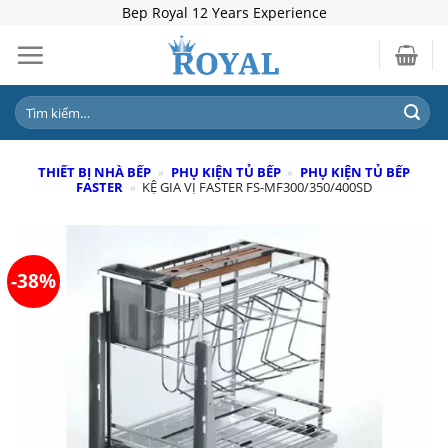
Skip
Bep Royal 12 Years Experience
to
content
Tìm
kiếm:
THIẾT BỊ NHÀ BẾP
»
PHỤ KIỆN TỦ BẾP
»
PHỤ KIỆN TỦ BẾP
FASTER
»
KỆ GIA VỊ FASTER FS-MF300/350/400SD
-38%