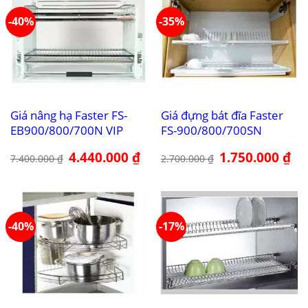
-40%
-35%
Giá nâng hạ Faster FS-
Giá đựng bát đĩa Faster
EB900/800/700N VIP
FS-900/800/700SN
Giá
4.440.000
₫
Giá
Giá
1.750.000
₫
Giá
7.400.000
₫
2.700.000
₫
gốc
hiện
gốc
hiệ
là:
tại
là:
tại
7.400.000 ₫.
là:
2.700.000 ₫.
là:
4.440.000 ₫.
1.7
-40%
-17%