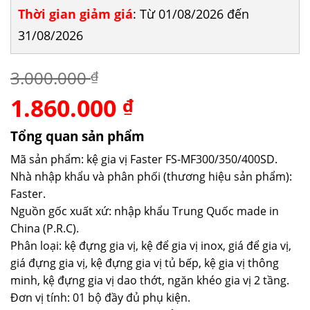
Thời gian giảm giá
: Từ 01/08/2026 đến
31/08/2026
3.000.000
₫
1.860.000
Giá
Giá
₫
gốc
hiện
là:
tại
Tổng quan sản phẩm
3.000.000 ₫.
là:
Mã sản phẩm: kệ gia vị Faster FS-MF300/350/400SD.
1.860.000 ₫.
Nhà nhập khẩu và phân phối (thương hiệu sản phẩm):
Faster.
Nguồn gốc xuất xứ: nhập khẩu Trung Quốc made in
China (P.R.C).
Phân loại: kệ đựng gia vị, kệ để gia vị inox, giá để gia vị,
giá đựng gia vị, kệ đựng gia vị tủ bếp, kệ gia vị thông
minh, kệ đựng gia vị dao thớt, ngăn khéo gia vị 2 tầng.
Đơn vị tính: 01 bộ đầy đủ phụ kiện.