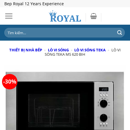
Skip
Bep Royal 12 Years Experience
to
content
Tìm
kiếm:
THIẾT BỊ NHÀ BẾP
»
LÒ VI SÓNG
»
LÒ VI SÓNG TEKA
»
LÒ VI
SÓNG TEKA MS 620 BIH
-30%