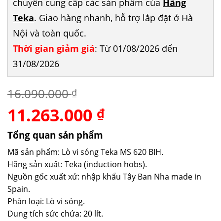
chuyên cung cấp các sản phẩm của
Hãng
Teka
. Giao hàng nhanh, hỗ trợ lắp đặt ở Hà
Nội và toàn quốc.
Thời gian giảm giá
: Từ 01/08/2026 đến
31/08/2026
16.090.000
₫
11.263.000
Giá
Giá
₫
gốc
hiện
là:
tại
Tổng quan sản phẩm
16.090.000 ₫.
là:
Mã sản phẩm: Lò vi sóng Teka MS 620 BIH.
11.263.000 ₫.
Hãng sản xuất: Teka (induction hobs).
Nguồn gốc xuất xứ: nhập khẩu Tây Ban Nha made in
Spain.
Phân loại: Lò vi sóng.
Dung tích sức chứa: 20 lít.