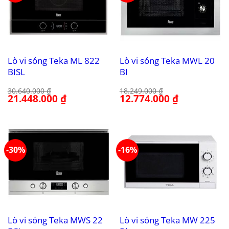
Lò vi sóng Teka ML 822
Lò vi sóng Teka MWL 20
BISL
BI
30.640.000
₫
18.249.000
₫
Giá
21.448.000
₫
Giá
Giá
12.774.000
₫
Giá
gốc
hiện
gốc
hiện
là:
tại
là:
tại
30.640.000 ₫.
là:
18.249.000 ₫.
là:
21.448.000 ₫.
12.774.000 ₫.
-30%
-16%
Lò vi sóng Teka MWS 22
Lò vi sóng Teka MW 225