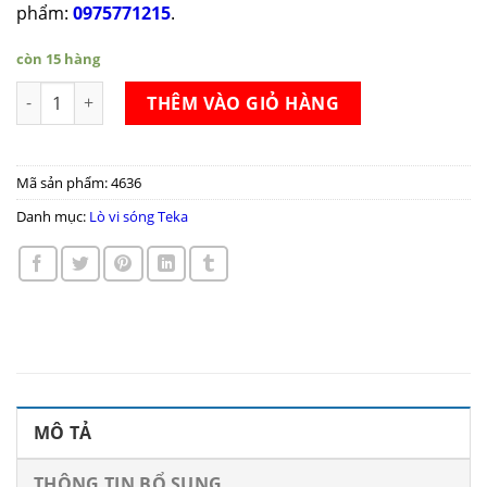
phẩm:
0975771215
.
còn 15 hàng
Lò vi sóng Teka MS 620 BIH số lượng
THÊM VÀO GIỎ HÀNG
Mã sản phẩm:
4636
Danh mục:
Lò vi sóng Teka
MÔ TẢ
THÔNG TIN BỔ SUNG