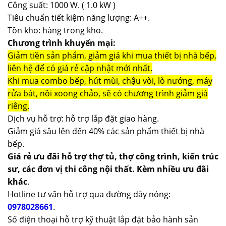
Công suất: 1000 W. ( 1.0 kW )
Tiêu chuẩn tiết kiệm năng lượng: A++.
Tồn kho: hàng trong kho.
Chương trình khuyến mại:
Giảm tiền sản phẩm, giảm giá khi mua thiết bị nhà bếp,
liên hệ để có giá rẻ cập nhật mới nhất.
Khi mua combo bếp, hút mùi, chậu vòi, lò nướng, máy
rửa bát, nồi xoong chảo, sẽ có chương trình giảm giá
riêng.
Dịch vụ hỗ trợ: hỗ trợ lắp đặt giao hàng.
Giảm giá sâu lên đến 40% các sản phẩm thiết bị nhà
bếp.
Giá rẻ ưu đãi hỗ trợ thợ tủ, thợ công trình, kiến trúc
sư, các đơn vị thi công nội thất. Kèm nhiều ưu đãi
khác
.
Hotline tư vấn hỗ trợ qua đường dây nóng:
0978028661
.
Số điện thoại hỗ trợ kỹ thuật lắp đặt bảo hành sản