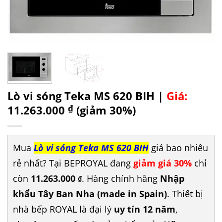
Lò vi sóng Teka MS 620 BIH |
Giá:
11.263.000
₫
(giảm 30%)
Mua
Lò vi sóng Teka MS 620 BIH
giá bao nhiêu
rẻ nhất? Tại BEPROYAL đang
giảm giá 30%
chỉ
còn
11.263.000
. Hàng chính hãng
Nhập
₫
khẩu Tây Ban Nha (made in Spain)
. Thiết bị
nhà bếp ROYAL là đại lý
uy tín 12 năm
,