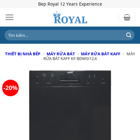
Skip
Bep Royal 12 Years Experience
to
content
Tìm
kiếm:
THIẾT BỊ NHÀ BẾP
»
MÁY RỬA BÁT
»
MÁY RỬA BÁT KAFF
»
MÁY
RỬA BÁT KAFF KF-BDWSI12.6
-20%