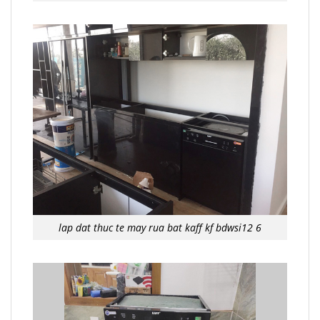
lap dat thuc te may rua bat kaff kf bdwsi12 6