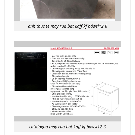
anh thuc te may rua bat kaff kf bdwsi12 6
catalogua may rua bat kaff kf bdwsi12 6