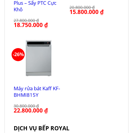
Plus – Sấy PTC Cực
20.800.000
₫
Khô
Giá
15.800.000
₫
Giá
gốc
hiện
là:
tại
27.800.000
₫
20.800.000 ₫.
là:
Giá
18.750.000
₫
Giá
15.800.000 ₫.
gốc
hiện
là:
tại
27.800.000 ₫.
là:
18.750.000 ₫.
-26%
Máy rửa bát Kaff KF-
BHMI815Y
30.800.000
₫
Giá
22.800.000
₫
Giá
gốc
hiện
là:
tại
30.800.000 ₫.
là:
22.800.000 ₫.
DỊCH VỤ BẾP ROYAL