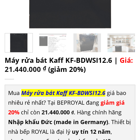
Máy rửa bát Kaff KF-BDWSI12.6 |
Giá:
21.440.000
₫
(giảm 20%)
Mua
Máy rửa bát Kaff KF-BDWSI12.6
giá bao
nhiêu rẻ nhất? Tại BEPROYAL đang
giảm giá
20%
chỉ còn
21.440.000
. Hàng chính hãng
₫
Nhập khẩu Đức (made in Germany)
. Thiết bị
nhà bếp ROYAL là đại lý
uy tín 12 năm
,