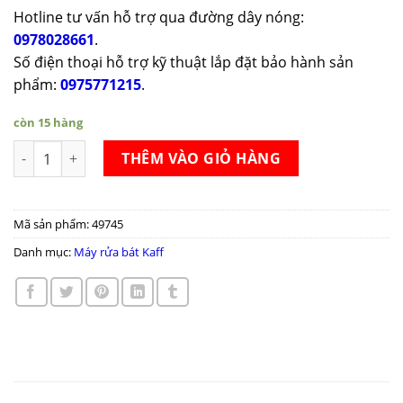
Hotline tư vấn hỗ trợ qua đường dây nóng:
0978028661
.
Số điện thoại hỗ trợ kỹ thuật lắp đặt bảo hành sản
phẩm:
0975771215
.
còn 15 hàng
Máy rửa bát Kaff KF-BDWSI12.6 số lượng
THÊM VÀO GIỎ HÀNG
Mã sản phẩm:
49745
Danh mục:
Máy rửa bát Kaff