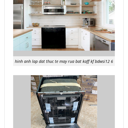
hinh anh lap dat thuc te may rua bat kaff kf bdwsi12 6