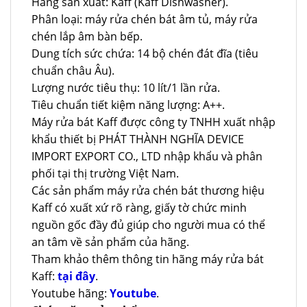
Hãng sản xuất: Kaff (Kaff Dishwasher).
Phân loại: máy rửa chén bát âm tủ, máy rửa
chén lắp âm bàn bếp.
Dung tích sức chứa: 14 bộ chén đát đĩa (tiêu
chuẩn châu Âu).
Lượng nước tiêu thụ: 10 lít/1 lần rửa.
Tiêu chuẩn tiết kiệm năng lượng: A++.
Máy rửa bát Kaff được công ty TNHH xuất nhập
khẩu thiết bị PHÁT THÀNH NGHĨA DEVICE
IMPORT EXPORT CO., LTD nhập khẩu và phân
phối tại thị trường Việt Nam.
Các sản phẩm máy rửa chén bát thương hiệu
Kaff có xuất xứ rõ ràng, giấy tờ chức minh
nguồn gốc đầy đủ giúp cho người mua có thể
an tâm về sản phẩm của hãng.
Tham khảo thêm thông tin hãng máy rửa bát
Kaff:
tại đây
.
Youtube hãng:
Youtube
.