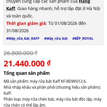
chuyên cung cấp các sản phẩm của
Hãng
Kaff
. Giao hàng nhanh, hỗ trợ lắp đặt ở Hà Nội
và toàn quốc.
Thời gian giảm giá
: Từ 01/08/2026 đến
31/08/2026
#Máy_rửa_bát_KAFF
#Máy_rửa_bát
#BẾP_ROYAL
26.800.000
₫
21.440.000
Giá
Giá
₫
gốc
hiện
là:
tại
Tổng quan sản phẩm
26.800.000 ₫.
là:
Mã sản phẩm: máy rửa bát Kaff KF-BDWSI12.6.
21.440.000 ₫.
Nhà nhập khẩu và phân phối (thương hiệu sản phẩm):
Kaff.
Phân loại: máy rửa chén bát, máy rửa bát độc lập, máy
rửa chén có thể lắp âm.