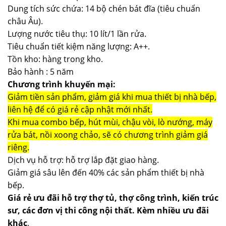
Dung tích sức chứa: 14 bộ chén bát đĩa (tiêu chuẩn
châu Âu).
Lượng nước tiêu thụ: 10 lít/1 lần rửa.
Tiêu chuẩn tiết kiệm năng lượng: A++.
Tồn kho: hàng trong kho.
Bảo hành : 5 năm
Chương trình khuyến mại:
Giảm tiền sản phẩm, giảm giá khi mua thiết bị nhà bếp,
liên hệ để có giá rẻ cập nhật mới nhất.
Khi mua combo bếp, hút mùi, chậu vòi, lò nướng, máy
rửa bát, nồi xoong chảo, sẽ có chương trình giảm giá
riêng.
Dịch vụ hỗ trợ: hỗ trợ lắp đặt giao hàng.
Giảm giá sâu lên đến 40% các sản phẩm thiết bị nhà
bếp.
Giá rẻ ưu đãi hỗ trợ thợ tủ, thợ công trình, kiến trúc
sư, các đơn vị thi công nội thất. Kèm nhiều ưu đãi
khác
.