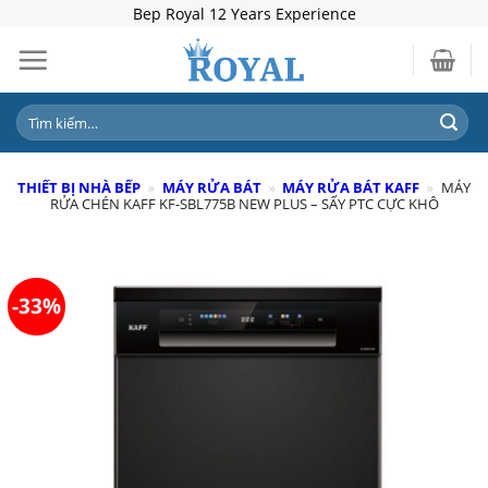
Skip
Bep Royal 12 Years Experience
to
content
Tìm
kiếm:
THIẾT BỊ NHÀ BẾP
»
MÁY RỬA BÁT
»
MÁY RỬA BÁT KAFF
»
MÁY
RỬA CHÉN KAFF KF-SBL775B NEW PLUS – SẤY PTC CỰC KHÔ
-33%