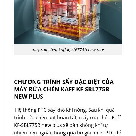
may-rua-chen-kaff-kf-sbl775b-new-plus
CHƯƠNG TRÌNH SẤY ĐẶC BIỆT CỦA
MÁY RỬA CHÉN KAFF KF-SBL775B
NEW PLUS
Hệ thống PTC sấy khô khí nóng. Sau khi quá
trình rửa chén bát hoàn tất, máy rửa chén Kaff
KF-SBL775B new plus sẽ dẫn không khí tự
nhiên bên ngoài thông qua bộ gia nhiệt PTC để