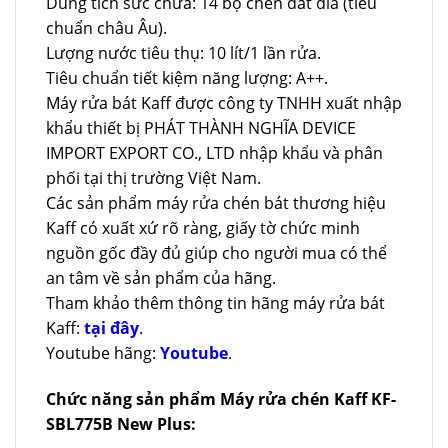
Dung tích sức chứa: 14 bộ chén đát đĩa (tiêu
chuẩn châu Âu).
Lượng nước tiêu thụ: 10 lít/1 lần rửa.
Tiêu chuẩn tiết kiệm năng lượng: A++.
Máy rửa bát Kaff được công ty TNHH xuất nhập
khẩu thiết bị PHÁT THÀNH NGHĨA DEVICE
IMPORT EXPORT CO., LTD nhập khẩu và phân
phối tại thị trường Việt Nam.
Các sản phẩm máy rửa chén bát thương hiệu
Kaff có xuất xứ rõ ràng, giấy tờ chức minh
nguồn gốc đầy đủ giúp cho người mua có thể
an tâm về sản phẩm của hãng.
Tham khảo thêm thông tin hãng máy rửa bát
Kaff:
tại đây
.
Youtube hãng:
Youtube
.
Chức năng sản phẩm Máy rửa chén Kaff KF-
SBL775B New Plus: