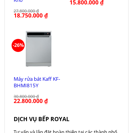
Giá
15.800.000
₫
Giá
gốc
hiện
là:
tại
27.800.000
₫
20.800.000 ₫.
là:
Giá
18.750.000
₫
Giá
15.800.000 ₫.
gốc
hiện
là:
tại
27.800.000 ₫.
là:
18.750.000 ₫.
-26%
Máy rửa bát Kaff KF-
BHMI815Y
30.800.000
₫
Giá
22.800.000
₫
Giá
gốc
hiện
là:
tại
30.800.000 ₫.
là:
22.800.000 ₫.
DỊCH VỤ BẾP ROYAL
Tư vấn và lắp đặt hoàn thiện tại các thành phố