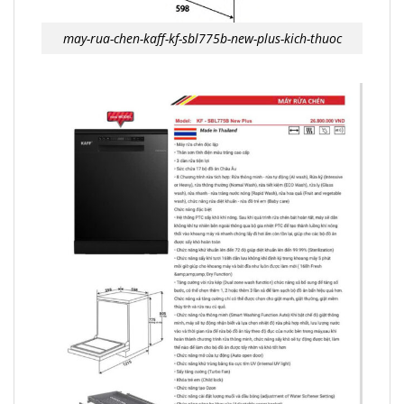
may-rua-chen-kaff-kf-sbl775b-new-plus-kich-thuoc