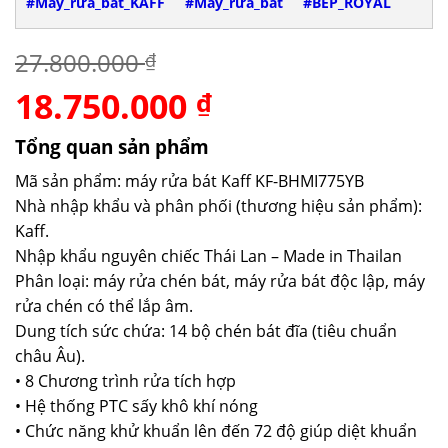
#Máy_rửa_bát_KAFF
#Máy_rửa_bát
#BẾP_ROYAL
27.800.000
₫
18.750.000
Giá
Giá
₫
gốc
hiện
là:
tại
Tổng quan sản phẩm
27.800.000 ₫.
là:
Mã sản phẩm: máy rửa bát Kaff KF-BHMI775YB
18.750.000 ₫.
Nhà nhập khẩu và phân phối (thương hiệu sản phẩm):
Kaff.
Nhập khẩu nguyên chiếc Thái Lan – Made in Thailan
Phân loại: máy rửa chén bát, máy rửa bát độc lập, máy
rửa chén có thể lắp âm.
Dung tích sức chứa: 14 bộ chén bát đĩa (tiêu chuẩn
châu Âu).
• 8 Chương trình rửa tích hợp
• Hệ thống PTC sấy khô khí nóng
• Chức năng khử khuẩn lên đến 72 độ giúp diệt khuẩn