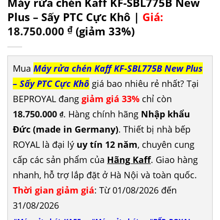
Máy rửa chén Kaff KF-SBL775B New
Plus – Sấy PTC Cực Khô |
Giá:
18.750.000
₫
(giảm 33%)
Mua
Máy rửa chén Kaff KF-SBL775B New Plus
– Sấy PTC Cực Khô
giá bao nhiêu rẻ nhất? Tại
BEPROYAL đang
giảm giá 33%
chỉ còn
18.750.000
. Hàng chính hãng
Nhập khẩu
₫
Đức (made in Germany)
. Thiết bị nhà bếp
ROYAL là đại lý
uy tín 12 năm
, chuyên cung
cấp các sản phẩm của
Hãng Kaff
. Giao hàng
nhanh, hỗ trợ lắp đặt ở Hà Nội và toàn quốc.
Thời gian giảm giá
: Từ 01/08/2026 đến
31/08/2026