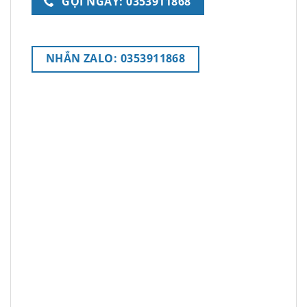
GỌI NGAY: 0353911868
NHẮN ZALO: 0353911868