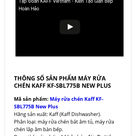
Tập Đoàn KAFF Vietnam - Kiến Tạo Gian Bếp
Hoàn Hảo
THÔNG SỐ SẢN PHẨM MÁY RỬA
CHÉN KAFF KF-SBL775B NEW PLUS
Mã sản phẩm:
Máy rửa chén Kaff KF-
SBL775B New Plus
Hãng sản xuất: Kaff (Kaff Dishwasher).
Phân loại: máy rửa chén bát âm tủ, máy rửa
chén lắp âm bàn bếp.