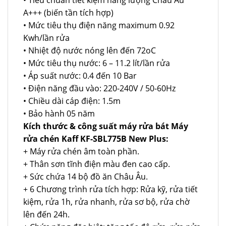
• Tiêu chuẩn tiết kiệm năng lượng Châu Âu
A+++ (biến tần tích hợp)
• Mức tiêu thụ điện năng maximum 0.92
Kwh/lần rửa
• Nhiệt độ nước nóng lên đến 72oC
• Mức tiêu thụ nước: 6 – 11.2 lít/lần rửa
• Áp suất nước: 0.4 đến 10 Bar
• Điện năng đầu vào: 220-240V / 50-60Hz
• Chiều dài cáp điện: 1.5m
• Bảo hành 05 năm
Kích thước & công suất máy rửa bát Máy
rửa chén Kaff KF-SBL775B New Plus:
+ Máy rửa chén âm toàn phần.
+ Thân sơn tĩnh điện màu đen cao cấp.
+ Sức chứa 14 bộ đồ ăn Châu Âu.
+ 6 Chương trình rửa tích hợp: Rửa kỹ, rửa tiết
kiệm, rửa 1h, rửa nhanh, rửa sơ bộ, rửa chờ
lên đến 24h.