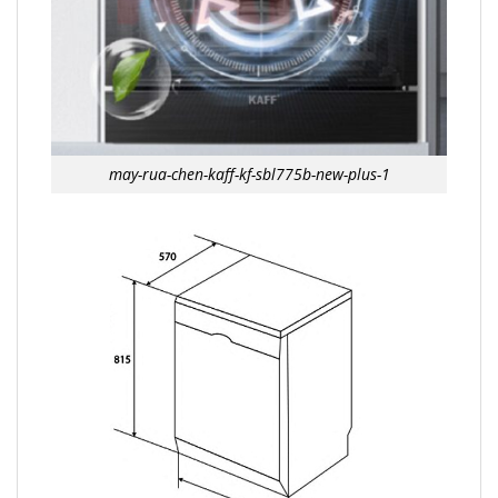
may-rua-chen-kaff-kf-sbl775b-new-plus-1