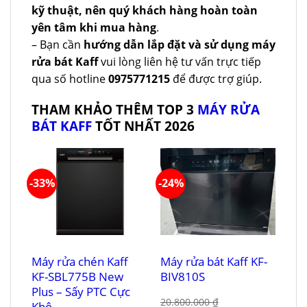
kỹ thuật, nên quý khách hàng hoàn toàn
yên tâm khi mua hàng
.
– Bạn cần
hướng dẫn lắp đặt và sử dụng máy
rửa bát Kaff
vui lòng liên hệ tư vấn trực tiếp
qua số hotline
0975771215
để được trợ giúp.
THAM KHẢO THÊM TOP 3
MÁY RỬA
BÁT KAFF
TỐT NHẤT 2026
-33%
-24%
Máy rửa chén Kaff
Máy rửa bát Kaff KF-
KF-SBL775B New
BIV810S
Plus – Sấy PTC Cực
20.800.000
₫
Khô