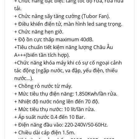
+ Chức năng đặc biệt: tăng tốc độ rửa, rửa nửa
tải.
+ Chức năng sấy tăng cường (Tubor Fan).
+ Điều khiển điện tử, màn hình led sang trọng.
+ Chức năng hẹn giờ.
+ Độ ồn cực thấp maximum 40dB.
+Tiêu chuẩn tiết kiệm năng lượng Châu Âu
A+++(biến tần tích hợp).
+Chức năng khóa máy khi có sự cố ngoại cảnh
tác động (ngập nước, va đập, yếu điện, thiếu
nước…).
+ Chồng rò nước từ máy.
+ Mức tiêu thụ điện năng: 1.850Kwh/lần rửa.
+ Nhiệt độ nước nóng lên đến 70 độ.
+ Mức tiêu thụ nước: 10 lít/lần rửa.
+ Áp suất nước 0.4 đến 10 Bar.
+ Điện năng đầu vào: 220-240V/50-60Hz.
+ Chiều dài cáp điện 1.5m.