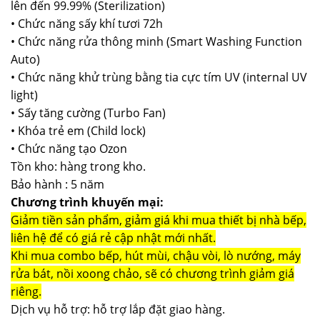
lên đến 99.99% (Sterilization)
• Chức năng sấy khí tươi 72h
• Chức năng rửa thông minh (Smart Washing Function
Auto)
• Chức năng khử trùng bằng tia cực tím UV (internal UV
light)
• Sấy tăng cường (Turbo Fan)
• Khóa trẻ em (Child lock)
• Chức năng tạo Ozon
Tồn kho: hàng trong kho.
Bảo hành : 5 năm
Chương trình khuyến mại:
Giảm tiền sản phẩm, giảm giá khi mua thiết bị nhà bếp,
liên hệ để có giá rẻ cập nhật mới nhất.
Khi mua combo bếp, hút mùi, chậu vòi, lò nướng, máy
rửa bát, nồi xoong chảo, sẽ có chương trình giảm giá
riêng.
Dịch vụ hỗ trợ: hỗ trợ lắp đặt giao hàng.