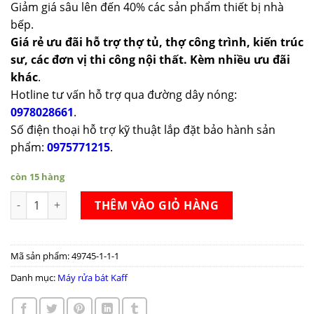
Giảm giá sâu lên đến 40% các sản phẩm thiết bị nhà
bếp.
Giá rẻ ưu đãi hỗ trợ thợ tủ, thợ công trình, kiến trúc
sư, các đơn vị thi công nội thất. Kèm nhiều ưu đãi
khác
.
Hotline tư vấn hỗ trợ qua đường dây nóng:
0978028661
.
Số điện thoại hỗ trợ kỹ thuật lắp đặt bảo hành sản
phẩm:
0975771215
.
còn 15 hàng
Máy rửa chén Kaff KF-SBL775B New Plus – Sấy PTC Cực Khô số
THÊM VÀO GIỎ HÀNG
Mã sản phẩm:
49745-1-1-1
Danh mục:
Máy rửa bát Kaff