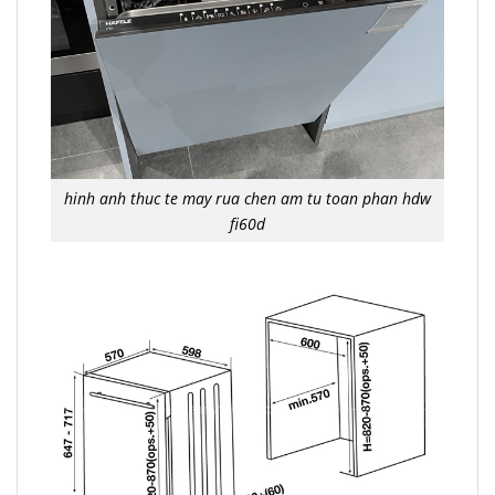
hinh anh thuc te may rua chen am tu toan phan hdw
fi60d