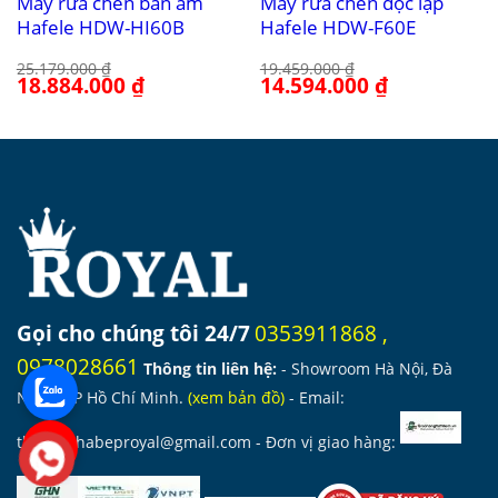
Máy rửa chén bán âm
Máy rửa chén độc lập
Hafele HDW-HI60B
Hafele HDW-F60E
25.179.000
₫
19.459.000
₫
Giá
18.884.000
₫
Giá
Giá
14.594.000
₫
Giá
gốc
hiện
gốc
hiện
là:
tại
là:
tại
25.179.000 ₫.
là:
19.459.000 ₫.
là:
18.884.000 ₫.
14.594.000 ₫.
Gọi cho chúng tôi 24/7
0353911868
,
0978028661
Thông tin liên hệ:
- Showroom Hà Nội, Đà
Nẵng, TP Hồ Chí Minh.
(
xem bản đồ
)
- Email:
thietbinhabeproyal@gmail.com
- Đơn vị giao hàng: