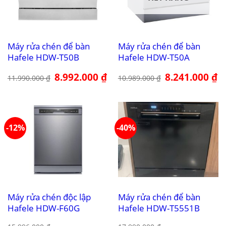
Máy rửa chén để bàn
Máy rửa chén để bàn
Hafele HDW-T50B
Hafele HDW-T50A
Giá
8.992.000
₫
Giá
Giá
8.241.000
₫
Gi
11.990.000
₫
10.989.000
₫
gốc
hiện
gốc
hi
là:
tại
là:
tại
11.990.000 ₫.
là:
10.989.000 ₫.
là:
8.992.000 ₫.
8.
-12%
-40%
Máy rửa chén độc lập
Máy rửa chén để bàn
Hafele HDW-F60G
Hafele HDW-T5551B