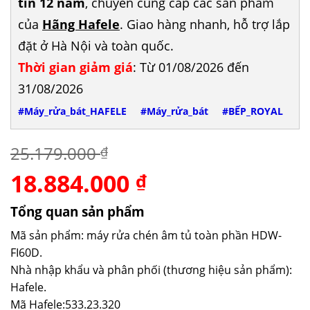
tín 12 năm
, chuyên cung cấp các sản phẩm
của
Hãng Hafele
. Giao hàng nhanh, hỗ trợ lắp
đặt ở Hà Nội và toàn quốc.
Thời gian giảm giá
: Từ 01/08/2026 đến
31/08/2026
#Máy_rửa_bát_HAFELE
#Máy_rửa_bát
#BẾP_ROYAL
25.179.000
₫
18.884.000
Giá
Giá
₫
gốc
hiện
là:
tại
Tổng quan sản phẩm
25.179.000 ₫.
là:
Mã sản phẩm: máy rửa chén âm tủ toàn phần HDW-
18.884.000 ₫.
FI60D.
Nhà nhập khẩu và phân phối (thương hiệu sản phẩm):
Hafele.
Mã Hafele:533.23.320