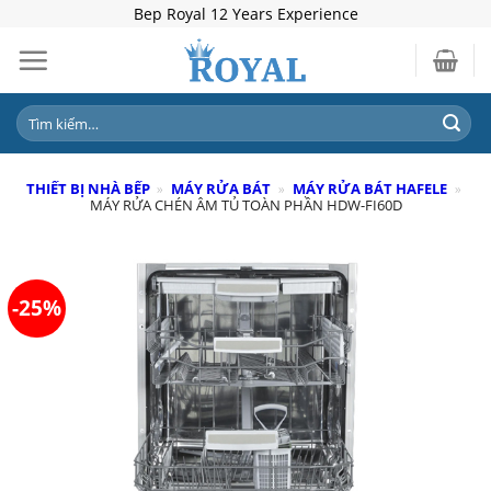
Skip
Bep Royal 12 Years Experience
to
content
Tìm
kiếm:
THIẾT BỊ NHÀ BẾP
»
MÁY RỬA BÁT
»
MÁY RỬA BÁT HAFELE
»
MÁY RỬA CHÉN ÂM TỦ TOÀN PHẦN HDW-FI60D
-25%