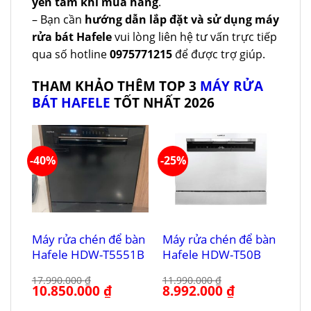
yên tâm khi mua hàng
.
– Bạn cần
hướng dẫn lắp đặt và sử dụng máy
rửa bát Hafele
vui lòng liên hệ tư vấn trực tiếp
qua số hotline
0975771215
để được trợ giúp.
THAM KHẢO THÊM TOP 3
MÁY RỬA
BÁT HAFELE
TỐT NHẤT 2026
-40%
-25%
Máy rửa chén để bàn
Máy rửa chén để bàn
Hafele HDW-T5551B
Hafele HDW-T50B
17.990.000
₫
11.990.000
₫
Giá
10.850.000
₫
Giá
Giá
8.992.000
₫
Giá
gốc
hiện
gốc
hiện
là:
tại
là:
tại