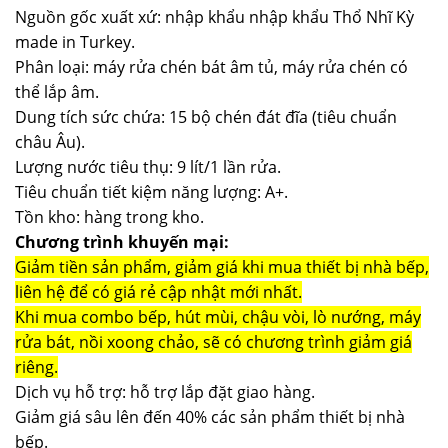
Nguồn gốc xuất xứ: nhập khẩu nhập khẩu Thổ Nhĩ Kỳ
made in Turkey.
Phân loại: máy rửa chén bát âm tủ, máy rửa chén có
thể lắp âm.
Dung tích sức chứa: 15 bộ chén đát đĩa (tiêu chuẩn
châu Âu).
Lượng nước tiêu thụ: 9 lít/1 lần rửa.
Tiêu chuẩn tiết kiệm năng lượng: A+.
Tồn kho: hàng trong kho.
Chương trình khuyến mại:
Giảm tiền sản phẩm, giảm giá khi mua thiết bị nhà bếp,
liên hệ để có giá rẻ cập nhật mới nhất.
Khi mua combo bếp, hút mùi, chậu vòi, lò nướng, máy
rửa bát, nồi xoong chảo, sẽ có chương trình giảm giá
riêng.
Dịch vụ hỗ trợ: hỗ trợ lắp đặt giao hàng.
Giảm giá sâu lên đến 40% các sản phẩm thiết bị nhà
bếp.