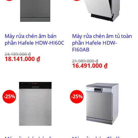
Máy rửa chén âm bán
Máy rửa chén âm tủ toàn
phần Hafele HDW-HI60C
phần Hafele HDW-
FI60AB
24.189.000
₫
Giá
18.141.000
₫
Giá
21.989.000
₫
gốc
hiện
Giá
16.491.000
₫
Giá
là:
tại
gốc
hiện
24.189.000 ₫.
là:
là:
tại
18.141.000 ₫.
21.989.000 ₫.
là:
16.491.000 ₫.
-25%
-25%