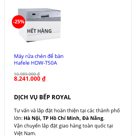
17.990.000 ₫.
là:
11.990.000 ₫.
là:
10.850.000 ₫.
8.992.000 ₫.
-25%
HẾT HÀNG
Máy rửa chén để bàn
Hafele HDW-T50A
10.989.000
₫
Giá
8.241.000
₫
Giá
gốc
hiện
là:
tại
10.989.000 ₫.
là:
8.241.000 ₫.
DỊCH VỤ BẾP ROYAL
Tư vấn và lắp đặt hoàn thiện tại các thành phố
lớn:
Hà Nội, TP Hồ Chí Minh, Đà Nẵng
.
Vận chuyển lắp đặt giao hàng toàn quốc tại
Việt Nam.