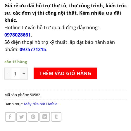
Giá rẻ ưu đãi hỗ trợ thợ tủ, thợ công trình, kiến trúc
sư, các đơn vị thi công nội thất. Kèm nhiều ưu đãi
khác
.
Hotline tư vấn hỗ trợ qua đường dây nóng:
0978028661
.
Số điện thoại hỗ trợ kỹ thuật lắp đặt bảo hành sản
phẩm:
0975771215
.
còn 15 hàng
Máy rửa chén âm tủ toàn phần HDW-FI60D số lượng
THÊM VÀO GIỎ HÀNG
Mã sản phẩm:
50582
Danh mục:
Máy rửa bát Hafele