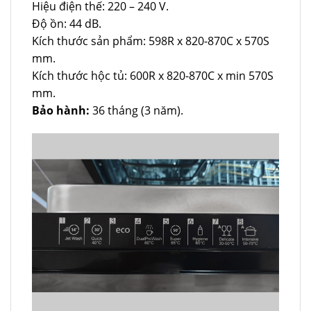
Hiệu điện thế: 220 – 240 V.
Độ ồn: 44 dB.
Kích thước sản phẩm: 598R x 820-870C x 570S
mm.
Kích thước hộc tủ: 600R x 820-870C x min 570S
mm.
Bảo hành:
36 tháng (3 năm).