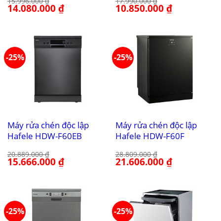
15.996.000
₫
17.990.000
₫
Giá
14.080.000
₫
Giá
Giá
10.850.000
₫
Giá
gốc
hiện
gốc
hiện
là:
tại
là:
tại
15.996.000 ₫.
là:
17.990.000 ₫.
là:
14.080.000 ₫.
10.850.000 ₫.
-25%
-25%
Máy rửa chén độc lập
Máy rửa chén độc lập
Hafele HDW-F60EB
Hafele HDW-F60F
20.889.000
₫
28.809.000
₫
Giá
15.666.000
₫
Giá
Giá
21.606.000
₫
Giá
gốc
hiện
gốc
hiện
là:
tại
là:
tại
20.889.000 ₫.
là:
28.809.000 ₫.
là:
15.666.000 ₫.
21.606.000 ₫.
-25%
-25%