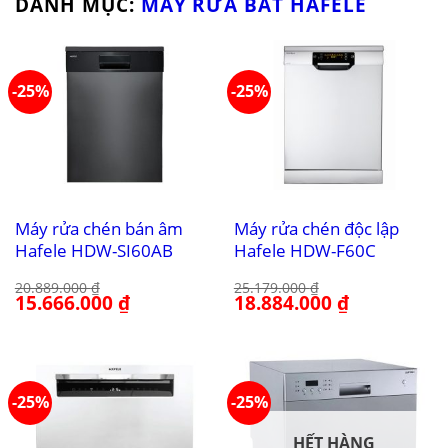
DANH MỤC:
MÁY RỬA BÁT HAFELE
-25%
-25%
Máy rửa chén bán âm
Máy rửa chén độc lập
Hafele HDW-SI60AB
Hafele HDW-F60C
20.889.000
₫
25.179.000
₫
Giá
15.666.000
₫
Giá
Giá
18.884.000
₫
Giá
gốc
hiện
gốc
hiện
là:
tại
là:
tại
20.889.000 ₫.
là:
25.179.000 ₫.
là:
15.666.000 ₫.
18.884.000 ₫.
-25%
-25%
HẾT HÀNG