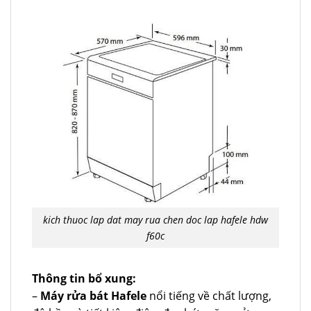
kich thuoc lap dat may rua chen doc lap hafele hdw
f60c
Thông tin bổ xung:
–
Máy rửa bát Hafele
nổi tiếng về chất lượng,