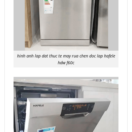
hinh anh lap dat thuc te may rua chen doc lap hafele
hdw f60c