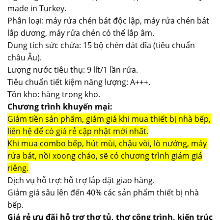
made in Turkey.
Phân loại: máy rửa chén bát độc lập, máy rửa chén bát
lắp dương, máy rửa chén có thể lắp âm.
Dung tích sức chứa: 15 bộ chén đát đĩa (tiêu chuẩn
châu Âu).
Lượng nước tiêu thụ: 9 lít/1 lần rửa.
Tiêu chuẩn tiết kiệm năng lượng: A+++.
Tồn kho: hàng trong kho.
Chương trình khuyến mại:
Giảm tiền sản phẩm, giảm giá khi mua thiết bị nhà bếp,
liên hệ để có giá rẻ cập nhật mới nhất.
Khi mua combo bếp, hút mùi, chậu vòi, lò nướng, máy
rửa bát, nồi xoong chảo, sẽ có chương trình giảm giá
riêng.
Dịch vụ hỗ trợ: hỗ trợ lắp đặt giao hàng.
Giảm giá sâu lên đến 40% các sản phẩm thiết bị nhà
bếp.
Giá rẻ ưu đãi hỗ trợ thợ tủ, thợ công trình, kiến trúc