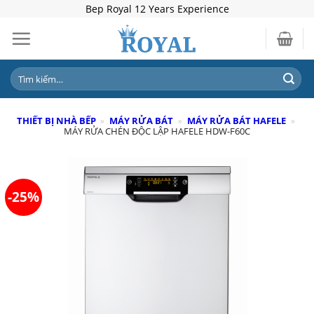
Skip
Bep Royal 12 Years Experience
to
content
Tìm
kiếm:
THIẾT BỊ NHÀ BẾP
»
MÁY RỬA BÁT
»
MÁY RỬA BÁT HAFELE
»
MÁY RỬA CHÉN ĐỘC LẬP HAFELE HDW-F60C
-25%