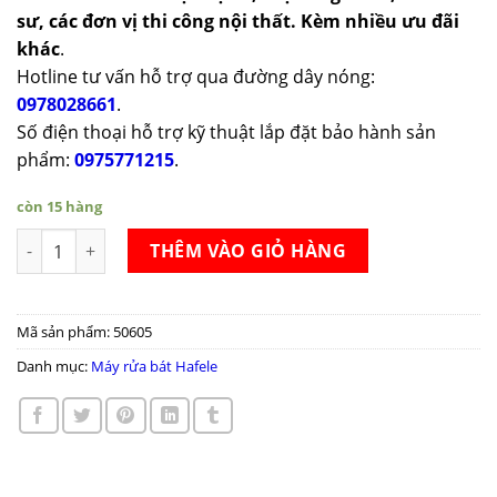
sư, các đơn vị thi công nội thất. Kèm nhiều ưu đãi
khác
.
Hotline tư vấn hỗ trợ qua đường dây nóng:
0978028661
.
Số điện thoại hỗ trợ kỹ thuật lắp đặt bảo hành sản
phẩm:
0975771215
.
còn 15 hàng
Máy rửa chén độc lập Hafele HDW-F60C số lượng
THÊM VÀO GIỎ HÀNG
Mã sản phẩm:
50605
Danh mục:
Máy rửa bát Hafele