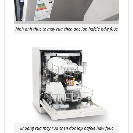
hinh anh thuc te may rua chen doc lap hafele hdw f60c
khoang rua may rua chen doc lap hafele hdw f60c