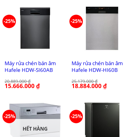
21.989.000 ₫.
là:
16.491.000 ₫.
-25%
-25%
Máy rửa chén bán âm
Máy rửa chén bán âm
Hafele HDW-SI60AB
Hafele HDW-HI60B
20.889.000
₫
25.179.000
₫
Giá
15.666.000
₫
Giá
Giá
18.884.000
₫
Giá
gốc
hiện
gốc
hiện
là:
tại
là:
tại
20.889.000 ₫.
là:
25.179.000 ₫.
là:
15.666.000 ₫.
18.884.000 ₫.
-25%
-25%
HẾT HÀNG