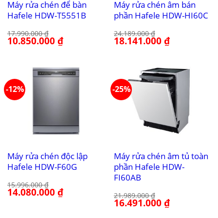
Máy rửa chén để bàn
Máy rửa chén âm bán
Hafele HDW-T5551B
phần Hafele HDW-HI60C
17.990.000
₫
24.189.000
₫
Giá
10.850.000
₫
Giá
Giá
18.141.000
₫
Giá
gốc
hiện
gốc
hiện
là:
tại
là:
tại
17.990.000 ₫.
là:
24.189.000 ₫.
là:
10.850.000 ₫.
18.141.000 ₫.
-12%
-25%
Máy rửa chén độc lập
Máy rửa chén âm tủ toàn
Hafele HDW-F60G
phần Hafele HDW-
FI60AB
15.996.000
₫
Giá
14.080.000
₫
Giá
21.989.000
₫
gốc
hiện
Giá
16.491.000
₫
Giá
là:
tại
gốc
hiện
15.996.000 ₫.
là:
là:
tại
14.080.000 ₫.