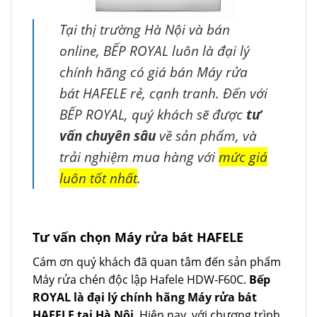
Tại thị trường Hà Nội và bán
online, BẾP ROYAL luôn là đại lý
chính hãng có giá bán Máy rửa
bát HAFELE rẻ, cạnh tranh. Đến với
BẾP ROYAL, quý khách sẽ được
tư
vấn chuyên sâu
về sản phẩm, và
trải nghiệm mua hàng với
mức giá
luôn tốt nhất
.
Tư vấn chọn Máy rửa bát HAFELE
Cám ơn quý khách đã quan tâm đến sản phẩm
Máy rửa chén độc lập Hafele HDW-F60C.
Bếp
ROYAL là đại lý chính hãng Máy rửa bát
HAFELE tại Hà Nội
. Hiện nay, với chương trình