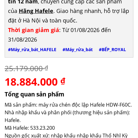
tín 12 năm
, chuyên cung cấp các sản phẩm
của
Hãng Hafele
. Giao hàng nhanh, hỗ trợ lắp
đặt ở Hà Nội và toàn quốc.
Thời gian giảm giá
: Từ 01/08/2026 đến
31/08/2026
#Máy_rửa_bát_HAFELE
#Máy_rửa_bát
#BẾP_ROYAL
25.179.000
₫
18.884.000
Giá
Giá
₫
gốc
hiện
là:
tại
Tổng quan sản phẩm
25.179.000 ₫.
là:
Mã sản phẩm: máy rửa chén độc lập Hafele HDW-F60C.
18.884.000 ₫.
Nhà nhập khẩu và phân phối (thương hiệu sản phẩm):
Hafele.
Mã Hafele: 533.23.200
Nguồn gốc xuất xứ: nhập khẩu nhập khẩu Thổ Nhĩ Kỳ