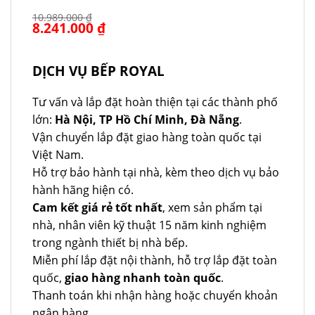
10.989.000
₫
Giá
8.241.000
₫
Giá
gốc
hiện
là:
tại
10.989.000 ₫.
là:
8.241.000 ₫.
DỊCH VỤ BẾP ROYAL
Tư vấn và lắp đặt hoàn thiện tại các thành phố
lớn:
Hà Nội, TP Hồ Chí Minh, Đà Nẵng
.
Vận chuyển lắp đặt giao hàng toàn quốc tại
Việt Nam.
Hỗ trợ bảo hành tại nhà, kèm theo dịch vụ bảo
hành hãng hiện có.
Cam kết giá rẻ tốt nhất
, xem sản phẩm tại
nhà, nhân viên kỹ thuật 15 năm kinh nghiệm
trong ngành thiết bị nhà bếp.
Miễn phí lắp đặt nội thành, hỗ trợ lắp đặt toàn
quốc,
giao hàng nhanh toàn quốc
.
Thanh toán khi nhận hàng hoặc chuyển khoản
ngân hàng.