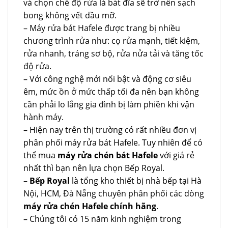
và chọn chế độ rửa là bát đĩa sẽ trở nên sạch
bong không vết dầu mỡ.
– Máy rửa bát Hafele được trang bị nhiều
chương trình rửa như: cọ rửa mạnh, tiết kiệm,
rửa nhanh, tráng sơ bộ, rửa nửa tải và tăng tốc
độ rửa.
– Với công nghệ mới nổi bật và động cơ siêu
êm, mức ồn ở mức thấp tối đa nên bạn không
cần phải lo lắng gia đình bị làm phiền khi vận
hành máy.
– Hiện nay trên thị trường có rất nhiều đơn vị
phân phối máy rửa bát Hafele. Tuy nhiên để có
thể mua
máy rửa chén bát Hafele
với giá rẻ
nhất thì bạn nên lựa chọn Bếp Royal.
–
Bếp Royal
là tổng kho thiết bị nhà bếp tại Hà
Nội, HCM, Đà Nẵng chuyên phân phối các dòng
máy rửa chén Hafele chính hãng
.
– Chúng tôi có 15 năm kinh nghiệm trong