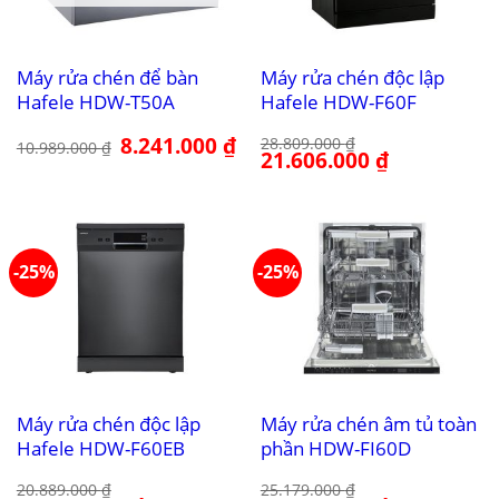
Máy rửa chén để bàn
Máy rửa chén độc lập
Hafele HDW-T50A
Hafele HDW-F60F
Giá
8.241.000
₫
Giá
28.809.000
₫
10.989.000
₫
gốc
hiện
Giá
21.606.000
₫
Giá
là:
tại
gốc
hiện
10.989.000 ₫.
là:
là:
tại
8.241.000 ₫.
28.809.000 ₫.
là:
21.606.000 ₫.
-25%
-25%
Máy rửa chén độc lập
Máy rửa chén âm tủ toàn
Hafele HDW-F60EB
phần HDW-FI60D
20.889.000
₫
25.179.000
₫