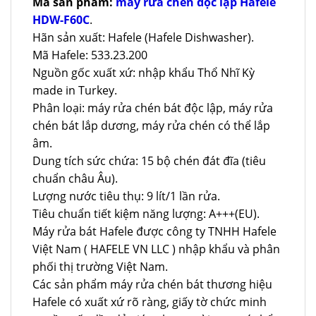
Mã sản phẩm:
máy rửa chén độc lập Hafele
HDW-F60C
.
Hãn sản xuất: Hafele (Hafele Dishwasher).
Mã Hafele: 533.23.200
Nguồn gốc xuất xứ: nhập khẩu Thổ Nhĩ Kỳ
made in Turkey.
Phân loại: máy rửa chén bát độc lập, máy rửa
chén bát lắp dương, máy rửa chén có thể lắp
âm.
Dung tích sức chứa: 15 bộ chén đát đĩa (tiêu
chuẩn châu Âu).
Lượng nước tiêu thụ: 9 lít/1 lần rửa.
Tiêu chuẩn tiết kiệm năng lượng: A+++(EU).
Máy rửa bát Hafele được công ty TNHH Hafele
Việt Nam ( HAFELE VN LLC ) nhập khẩu và phân
phối thị trường Việt Nam.
Các sản phẩm máy rửa chén bát thương hiệu
Hafele có xuất xứ rõ ràng, giấy tờ chức minh