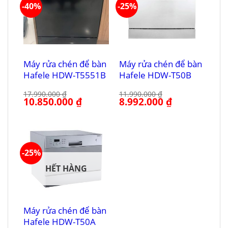
-40%
-25%
Máy rửa chén để bàn
Máy rửa chén để bàn
Hafele HDW-T5551B
Hafele HDW-T50B
17.990.000
₫
11.990.000
₫
Giá
10.850.000
₫
Giá
Giá
8.992.000
₫
Giá
gốc
hiện
gốc
hiện
là:
tại
là:
tại
17.990.000 ₫.
là:
11.990.000 ₫.
là:
10.850.000 ₫.
8.992.000 ₫.
-25%
HẾT HÀNG
Máy rửa chén để bàn
Hafele HDW-T50A