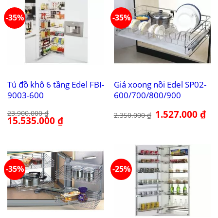
-35%
-35%
Tủ đồ khô 6 tầng Edel FBI-
Giá xoong nồi Edel SP02-
9003-600
600/700/800/900
Giá
1.527.000
₫
Giá
23.900.000
₫
2.350.000
₫
Giá
15.535.000
₫
Giá
gốc
hiệ
gốc
hiện
là:
tại
là:
tại
2.350.000 ₫.
là:
23.900.000 ₫.
là:
1.5
15.535.000 ₫.
-35%
-25%