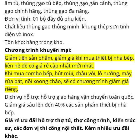
âm tủ, thùng gạo tủ bếp, thùng gạo gắn cánh, thùng
gạo chính hãng, thùng gạo đa năng.
Đơn vị tính: 01 bộ đầy đủ phụ kiện.
Chất liệu thùng gạo thông minh: khung thép sơn tĩnh
điện và inox.
Tồn kho: hàng trong kho.
Chương trình khuyến mại:
Giảm tiền sản phẩm, giảm giá khi mua thiết bị nhà bếp,
liên hệ để có giá rẻ cập nhật mới nhất.
Khi mua combo bếp, hút mùi, chậu vòi, lò nướng, máy
rửa bát, nồi xoong chảo, sẽ có chương trình giảm giá
riêng.
Dịch vụ hỗ trợ: hỗ trợ giao hàng vận chuyển toàn quốc.
Giảm giá sâu lên đến 40% các sản phẩm thiết bị nhà
bếp.
Giá rẻ ưu đãi hỗ trợ thợ tủ, thợ công trình, kiến trúc
sư, các đơn vị thi công nội thất. Kèm nhiều ưu đãi
khác
.