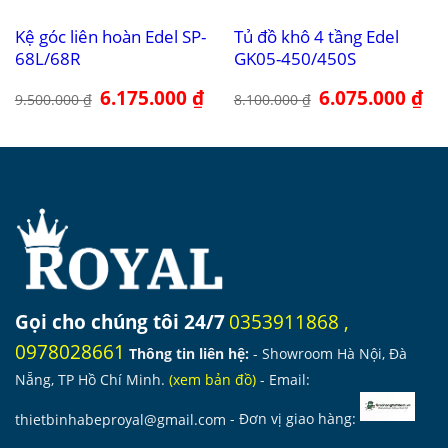
Kệ góc liên hoàn Edel SP-
Tủ đồ khô 4 tầng Edel
68L/68R
GK05-450/450S
Giá
6.175.000
₫
Giá
Giá
6.075.000
₫
Giá
9.500.000
₫
8.100.000
₫
gốc
hiện
gốc
hiệ
là:
tại
là:
tại
9.500.000 ₫.
là:
8.100.000 ₫.
là:
6.175.000 ₫.
6.0
Gọi cho chúng tôi 24/7
0353911868
,
0978028661
Thông tin liên hệ:
- Showroom Hà Nội, Đà
Nẵng, TP Hồ Chí Minh.
(
xem bản đồ
)
- Email:
thietbinhabeproyal@gmail.com
- Đơn vị giao hàng: