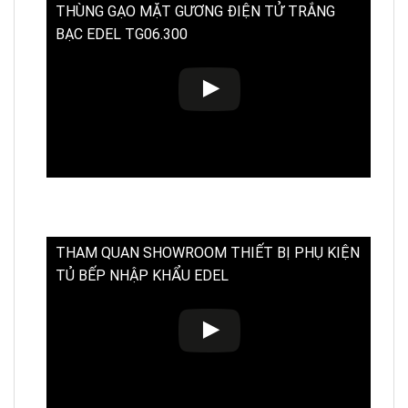
THÙNG GẠO MẶT GƯƠNG ĐIỆN TỬ TRẮNG
BẠC EDEL TG06.300
THAM QUAN SHOWROOM THIẾT BỊ PHỤ KIỆN
TỦ BẾP NHẬP KHẨU EDEL