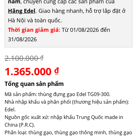
năm
, chuyên cung cấp các sản phẩm của
Hãng Edel
. Giao hàng nhanh, hỗ trợ lắp đặt ở
Hà Nội và toàn quốc.
Thời gian giảm giá
: Từ 01/08/2026 đến
31/08/2026
2.100.000
₫
1.365.000
Giá
Giá
₫
gốc
hiện
là:
tại
Tổng quan sản phẩm
2.100.000 ₫.
là:
Mã sản phẩm: thùng đựng gạo Edel TG09-300.
1.365.000 ₫.
Nhà nhập khẩu và phân phối (thương hiệu sản phẩm):
Edel.
Nguồn gốc xuất xứ: nhập khẩu Trung Quốc made in
China (P.R.C).
Phân loại: thùng gạo, thùng gạo thông minh, thùng gạo