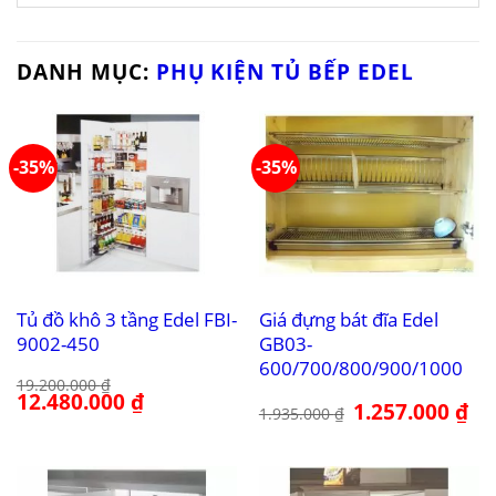
DANH MỤC:
PHỤ KIỆN TỦ BẾP EDEL
-35%
-35%
Tủ đồ khô 3 tầng Edel FBI-
Giá đựng bát đĩa Edel
9002-450
GB03-
600/700/800/900/1000
19.200.000
₫
Giá
12.480.000
₫
Giá
Giá
1.257.000
₫
Giá
gốc
hiện
1.935.000
₫
gốc
hiệ
là:
tại
là:
tại
19.200.000 ₫.
là:
1.935.000 ₫.
là:
12.480.000 ₫.
1.2