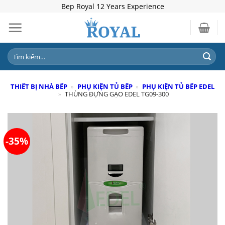
Skip
Bep Royal 12 Years Experience
to
content
Tìm
kiếm:
THIẾT BỊ NHÀ BẾP
»
PHỤ KIỆN TỦ BẾP
»
PHỤ KIỆN TỦ BẾP EDEL
»
THÙNG ĐỰNG GẠO EDEL TG09-300
-35%