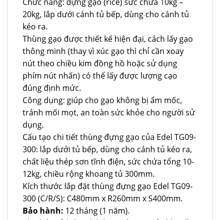
Chức năng: đựng gạo (rice) sức chứa 10kg –
20kg, lắp dưới cánh tủ bếp, dùng cho cánh tủ
kéo ra.
Thùng gạo được thiết kế hiện đại, cách lấy gạo
thông minh (thay vì xúc gạo thì chỉ cần xoay
nút theo chiều kim đồng hồ hoặc sử dụng
phím nút nhấn) có thể lấy được lượng cạo
đúng định mức.
Công dụng: giúp cho gạo không bị ẩm mốc,
tránh mối mọt, an toàn sức khỏe cho người sử
dụng.
Cấu tạo chi tiết thùng đựng gạo của Edel TG09-
300: lắp dưới tủ bếp, dùng cho cánh tủ kéo ra,
chất liệu thép sơn tĩnh điện, sức chứa tổng 10-
12kg, chiều rộng khoang tủ 300mm.
Kích thước lắp đặt thùng đựng gạo Edel TG09-
300 (C/R/S): C480mm x R260mm x S400mm.
Bảo hành:
12 tháng (1 năm).