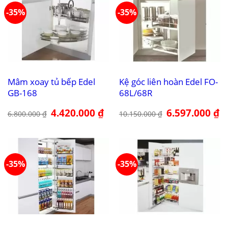
-35%
-35%
Mâm xoay tủ bếp Edel
Kệ góc liên hoàn Edel FO-
GB-168
68L/68R
Giá
4.420.000
₫
Giá
Giá
6.597.000
₫
Gi
6.800.000
₫
10.150.000
₫
gốc
hiện
gốc
hi
là:
tại
là:
tại
6.800.000 ₫.
là:
10.150.000 ₫.
là:
4.420.000 ₫.
6.
-35%
-35%