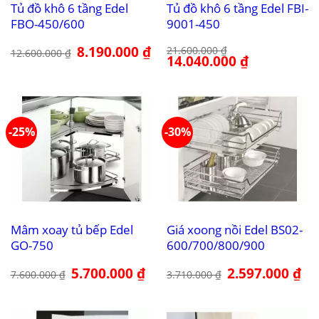
Tủ đồ khô 6 tầng Edel
Tủ đồ khô 6 tầng Edel FBI-
FBO-450/600
9001-450
Giá
8.190.000
₫
Giá
21.600.000
₫
12.600.000
₫
gốc
hiện
Giá
14.040.000
₫
Giá
là:
tại
gốc
hiện
12.600.000 ₫.
là:
là:
tại
8.190.000 ₫.
21.600.000 ₫.
là:
14.040.000 ₫.
-25%
-30%
Mâm xoay tủ bếp Edel
Giá xoong nồi Edel BS02-
GO-750
600/700/800/900
Giá
5.700.000
₫
Giá
Giá
2.597.000
₫
Giá
7.600.000
₫
3.710.000
₫
gốc
hiện
gốc
hiệ
là:
tại
là:
tại
7.600.000 ₫.
là:
3.710.000 ₫.
là:
5.700.000 ₫.
2.5