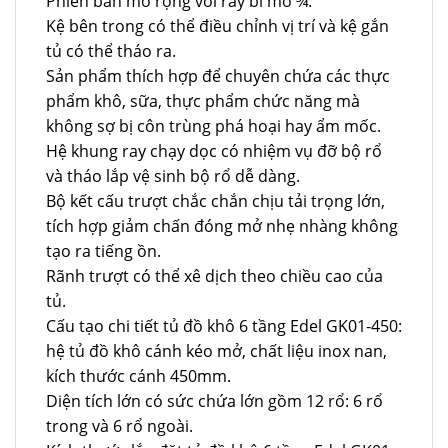
Phiên bản mở rộng với ray bi mở ¾.
Kệ bên trong có thể điều chỉnh vị trí và kệ gắn
tủ có thể tháo ra.
Sản phẩm thích hợp để chuyên chứa các thực
phẩm khô, sữa, thực phẩm chức năng mà
không sợ bị côn trùng phá hoại hay ẩm mốc.
Hệ khung ray chạy dọc có nhiệm vụ đỡ bộ rổ
và tháo lắp vệ sinh bộ rổ dễ dàng.
Bộ kết cấu trượt chắc chắn chịu tải trọng lớn,
tích hợp giảm chấn đóng mở nhẹ nhàng không
tạo ra tiếng ồn.
Rãnh trượt có thể xê dịch theo chiều cao của
tủ.
Cấu tạo chi tiết tủ đồ khô 6 tầng Edel GK01-450:
hệ tủ đồ khô cánh kéo mở, chất liệu inox nan,
kích thước cánh 450mm.
Diện tích lớn có sức chứa lớn gồm 12 rổ: 6 rổ
trong và 6 rổ ngoài.