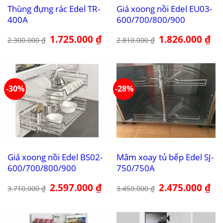
Thùng đựng rác Edel TR-
Giá xoong nồi Edel EU03-
400A
600/700/800/900
Giá
1.725.000
₫
Giá
Giá
1.826.000
₫
Giá
2.300.000
₫
2.810.000
₫
gốc
hiện
gốc
hiệ
là:
tại
là:
tại
2.300.000 ₫.
là:
2.810.000 ₫.
là:
1.725.000 ₫.
1.8
-30%
-28%
Giá xoong nồi Edel BS02-
Mâm xoay tủ bếp Edel SJ-
600/700/800/900
750/750A
Giá
2.597.000
₫
Giá
Giá
2.475.000
₫
Giá
3.710.000
₫
3.450.000
₫
gốc
hiện
gốc
hiệ
là:
tại
là:
tại
3.710.000 ₫.
là:
3.450.000 ₫.
là:
2.597.000 ₫.
2.4