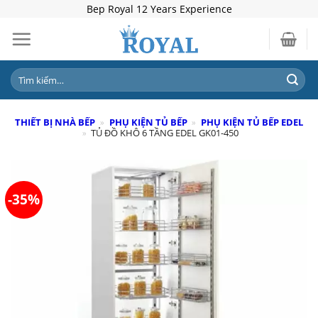
Skip
Bep Royal 12 Years Experience
to
content
Tìm
kiếm:
THIẾT BỊ NHÀ BẾP
»
PHỤ KIỆN TỦ BẾP
»
PHỤ KIỆN TỦ BẾP EDEL
»
TỦ ĐỒ KHÔ 6 TẦNG EDEL GK01-450
-35%