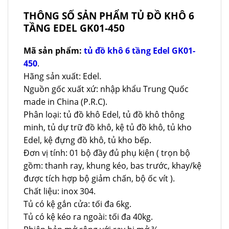
THÔNG SỐ SẢN PHẨM TỦ ĐỒ KHÔ 6
TẦNG EDEL GK01-450
Mã sản phẩm:
tủ đồ khô 6 tầng Edel GK01-
450
.
Hãng sản xuất: Edel.
Nguồn gốc xuất xứ: nhập khẩu Trung Quốc
made in China (P.R.C).
Phân loại: tủ đồ khô Edel, tủ đồ khô thông
minh, tủ dự trữ đồ khô, kệ tủ đồ khô, tủ kho
Edel, kệ đựng đồ khô, tủ kho bếp.
Đơn vị tính: 01 bộ đầy đủ phụ kiện ( trọn bộ
gồm: thanh ray, khung kéo, bas trước, khay/kệ
được tích hợp bộ giảm chấn, bộ ốc vít ).
Chất liệu: inox 304.
Tủ có kệ gắn cửa: tối đa 6kg.
Tủ có kệ kéo ra ngoài: tối đa 40kg.