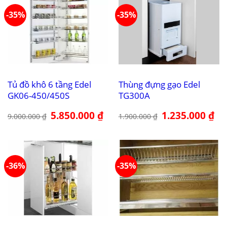
-35%
-35%
Tủ đồ khô 6 tầng Edel
Thùng đựng gạo Edel
GK06-450/450S
TG300A
Giá
5.850.000
₫
Giá
Giá
1.235.000
₫
Giá
9.000.000
₫
1.900.000
₫
gốc
hiện
gốc
hiệ
là:
tại
là:
tại
9.000.000 ₫.
là:
1.900.000 ₫.
là:
5.850.000 ₫.
1.2
-36%
-35%