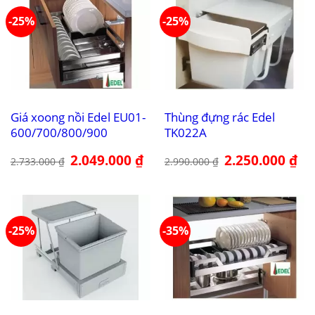
-25%
-25%
Giá xoong nồi Edel EU01-
Thùng đựng rác Edel
600/700/800/900
TK022A
Giá
2.049.000
₫
Giá
Giá
2.250.000
₫
Giá
2.733.000
₫
2.990.000
₫
gốc
hiện
gốc
hiệ
là:
tại
là:
tại
2.733.000 ₫.
là:
2.990.000 ₫.
là:
2.049.000 ₫.
2.2
-25%
-35%