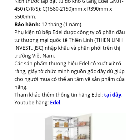
Kích thước lắp đặt tủ đồ khô 6 tầng Edel GK01-
450 (C/R/S): C(1580-2150)mm x R390mm x
S500mm.
Bảo hành:
12 tháng (1 năm).
Phụ kiện tủ bếp Edel được công ty cổ phần đầu
tư thương mại quốc tế Thiên Linh (THIEN LINH
INVEST., JSC) nhập khẩu và phân phối trên thị
trường Việt Nam.
Các sản phẩm thương hiệu Edel có xuất xứ rõ
ràng, giấy tờ chức minh nguồn gốc đầy đủ giúp
cho người mua có thể an tâm về sản phẩm của
hãng.
Tham khảo thêm thông tin hãng Edel:
tại đây
.
Youtube hãng:
Edel
.