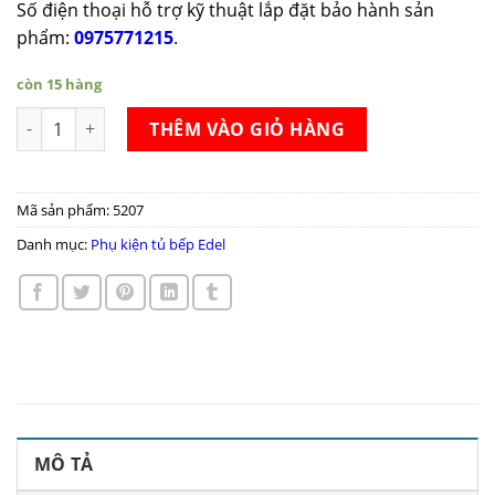
Số điện thoại hỗ trợ kỹ thuật lắp đặt bảo hành sản
phẩm:
0975771215
.
còn 15 hàng
Tủ đồ khô 6 tầng Edel GK01-450 số lượng
THÊM VÀO GIỎ HÀNG
Mã sản phẩm:
5207
Danh mục:
Phụ kiện tủ bếp Edel
MÔ TẢ