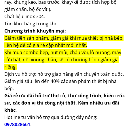
ray, khung kéo, bas trước, khay/kệ được tích hợp bộ
giảm chấn, bộ ốc vít ).
Chất liệu: inox 304.
Tồn kho: hàng trong kho.
Chương trình khuyến mại:
Giảm tiền sản phẩm, giảm giá khi mua thiết bị nhà bếp,
liên hệ để có giá rẻ cập nhật mới nhất.
Khi mua combo bếp, hút mùi, chậu vòi, lò nướng, máy
rửa bát, nồi xoong chảo, sẽ có chương trình giảm giá
riêng.
Dịch vụ hỗ trợ: hỗ trợ giao hàng vận chuyển toàn quốc.
Giảm giá sâu lên đến 40% các sản phẩm thiết bị nhà
bếp.
Giá rẻ ưu đãi hỗ trợ thợ tủ, thợ công trình, kiến trúc
sư, các đơn vị thi công nội thất. Kèm nhiều ưu đãi
khác
.
Hotline tư vấn hỗ trợ qua đường dây nóng:
0978028661
.