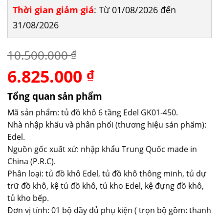
Thời gian giảm giá
: Từ 01/08/2026 đến
31/08/2026
10.500.000
₫
6.825.000
Giá
Giá
₫
gốc
hiện
là:
tại
Tổng quan sản phẩm
10.500.000 ₫.
là:
Mã sản phẩm: tủ đồ khô 6 tầng Edel GK01-450.
6.825.000 ₫.
Nhà nhập khẩu và phân phối (thương hiệu sản phẩm):
Edel.
Nguồn gốc xuất xứ: nhập khẩu Trung Quốc made in
China (P.R.C).
Phân loại: tủ đồ khô Edel, tủ đồ khô thông minh, tủ dự
trữ đồ khô, kệ tủ đồ khô, tủ kho Edel, kệ đựng đồ khô,
tủ kho bếp.
Đơn vị tính: 01 bộ đầy đủ phụ kiện ( trọn bộ gồm: thanh