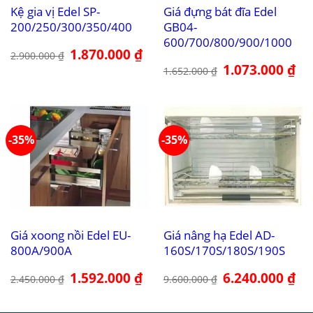
Kệ gia vị Edel SP-
Giá đựng bát đĩa Edel
200/250/300/350/400
GB04-
600/700/800/900/1000
Giá
1.870.000
₫
Giá
2.900.000
₫
gốc
hiện
Giá
1.073.000
₫
Giá
là:
tại
1.652.000
₫
gốc
hiệ
2.900.000 ₫.
là:
là:
tại
1.870.000 ₫.
1.652.000 ₫.
là:
1.0
-35%
-35%
Giá xoong nồi Edel EU-
Giá nâng hạ Edel AD-
800A/900A
160S/170S/180S/190S
Giá
1.592.000
₫
Giá
Giá
6.240.000
₫
Giá
2.450.000
₫
9.600.000
₫
gốc
hiện
gốc
hiệ
là:
tại
là:
tại
2.450.000 ₫.
là:
9.600.000 ₫.
là:
1.592.000 ₫.
6.2