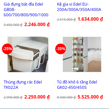
Giá đựng bát đĩa Edel
Kệ gia vị Edel EU-
GB08-
200A/300A/350A/400A
600/700/800/900/1000
Giá
1.634.000
₫
Giá
2.515.000
₫
gốc
hiệ
Giá
2.246.000
₫
Giá
là:
tại
3.456.000
₫
gốc
hiện
2.515.000 ₫.
là:
là:
tại
1.6
3.456.000 ₫.
là:
2.246.000 ₫.
-25%
-35%
Thùng đựng rác Edel
Tủ đồ khô 6 tầng Edel
TK022A
GK02-450/450S
Giá
2.250.000
₫
Giá
Giá
5.525.000
₫
Giá
2.990.000
₫
8.500.000
₫
gốc
hiện
gốc
hiệ
là:
tại
là:
tại
2.990.000 ₫.
là:
8.500.000 ₫.
là:
2.250.000 ₫.
5.5