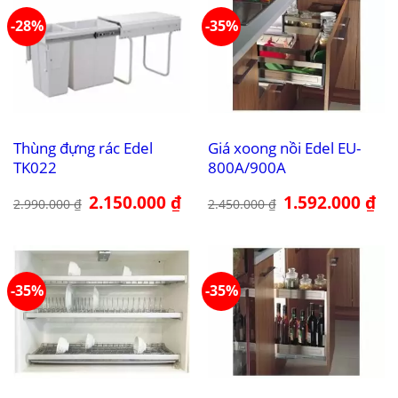
-28%
-35%
Thùng đựng rác Edel
Giá xoong nồi Edel EU-
TK022
800A/900A
Giá
2.150.000
₫
Giá
Giá
1.592.000
₫
Giá
2.990.000
₫
2.450.000
₫
gốc
hiện
gốc
hiệ
là:
tại
là:
tại
2.990.000 ₫.
là:
2.450.000 ₫.
là:
2.150.000 ₫.
1.5
-35%
-35%