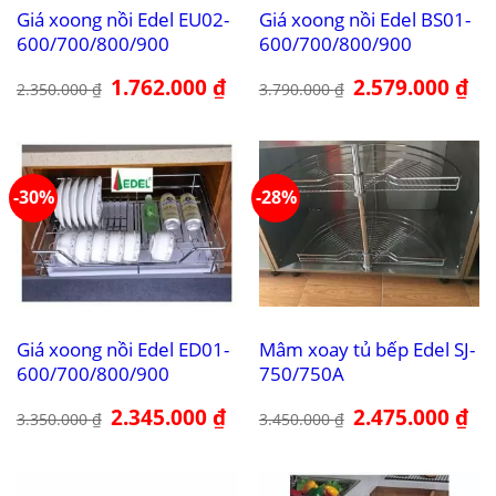
Giá xoong nồi Edel EU02-
Giá xoong nồi Edel BS01-
600/700/800/900
600/700/800/900
Giá
1.762.000
₫
Giá
Giá
2.579.000
₫
Giá
2.350.000
₫
3.790.000
₫
gốc
hiện
gốc
hiệ
là:
tại
là:
tại
2.350.000 ₫.
là:
3.790.000 ₫.
là:
1.762.000 ₫.
2.5
-30%
-28%
Giá xoong nồi Edel ED01-
Mâm xoay tủ bếp Edel SJ-
600/700/800/900
750/750A
Giá
2.345.000
₫
Giá
Giá
2.475.000
₫
Giá
3.350.000
₫
3.450.000
₫
gốc
hiện
gốc
hiệ
là:
tại
là:
tại
3.350.000 ₫.
là:
3.450.000 ₫.
là:
2.345.000 ₫.
2.4