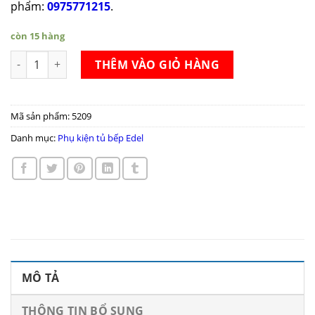
phẩm:
0975771215
.
còn 15 hàng
Kệ góc liên hoàn Edel FO-68L/68R số lượng
THÊM VÀO GIỎ HÀNG
Mã sản phẩm:
5209
Danh mục:
Phụ kiện tủ bếp Edel
MÔ TẢ
THÔNG TIN BỔ SUNG