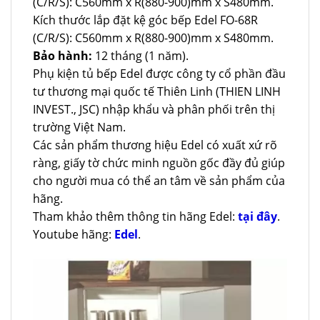
(C/R/S): C560mm x R(880-900)mm x S480mm.
Kích thước lắp đặt kệ góc bếp Edel FO-68R
(C/R/S): C560mm x R(880-900)mm x S480mm.
Bảo hành:
12 tháng (1 năm).
Phụ kiện tủ bếp Edel được công ty cổ phần đầu
tư thương mại quốc tế Thiên Linh (THIEN LINH
INVEST., JSC) nhập khẩu và phân phối trên thị
trường Việt Nam.
Các sản phẩm thương hiệu Edel có xuất xứ rõ
ràng, giấy tờ chức minh nguồn gốc đầy đủ giúp
cho người mua có thể an tâm về sản phẩm của
hãng.
Tham khảo thêm thông tin hãng Edel:
tại đây
.
Youtube hãng:
Edel
.