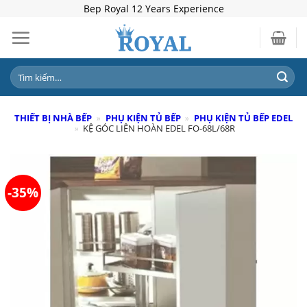
Skip
Bep Royal 12 Years Experience
to
content
Tìm
kiếm:
THIẾT BỊ NHÀ BẾP
»
PHỤ KIỆN TỦ BẾP
»
PHỤ KIỆN TỦ BẾP EDEL
»
KỆ GÓC LIÊN HOÀN EDEL FO-68L/68R
-35%