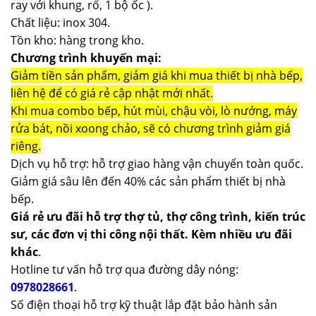
ray với khung, rổ, 1 bộ ốc ).
Chất liệu: inox 304.
Tồn kho: hàng trong kho.
Chương trình khuyến mại:
Giảm tiền sản phẩm, giảm giá khi mua thiết bị nhà bếp,
liên hệ để có giá rẻ cập nhật mới nhất.
Khi mua combo bếp, hút mùi, chậu vòi, lò nướng, máy
rửa bát, nồi xoong chảo, sẽ có chương trình giảm giá
riêng.
Dịch vụ hỗ trợ: hỗ trợ giao hàng vận chuyển toàn quốc.
Giảm giá sâu lên đến 40% các sản phẩm thiết bị nhà
bếp.
Giá rẻ ưu đãi hỗ trợ thợ tủ, thợ công trình, kiến trúc
sư, các đơn vị thi công nội thất. Kèm nhiều ưu đãi
khác
.
Hotline tư vấn hỗ trợ qua đường dây nóng:
0978028661
.
Số điện thoại hỗ trợ kỹ thuật lắp đặt bảo hành sản