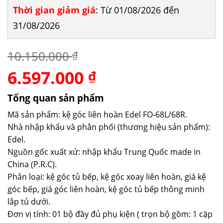
Thời gian giảm giá
: Từ 01/08/2026 đến
31/08/2026
10.150.000
₫
6.597.000
Giá
Giá
₫
gốc
hiện
là:
tại
Tổng quan sản phẩm
10.150.000 ₫.
là:
Mã sản phẩm: kệ góc liên hoàn Edel FO-68L/68R.
6.597.000 ₫.
Nhà nhập khẩu và phân phối (thương hiệu sản phẩm):
Edel.
Nguồn gốc xuất xứ: nhập khẩu Trung Quốc made in
China (P.R.C).
Phân loại: kệ góc tủ bếp, kệ góc xoay liên hoàn, giá kệ
góc bếp, giá góc liên hoàn, kệ góc tủ bếp thông minh
lắp tủ dưới.
Đơn vị tính: 01 bộ đầy đủ phụ kiện ( trọn bộ gồm: 1 cặp