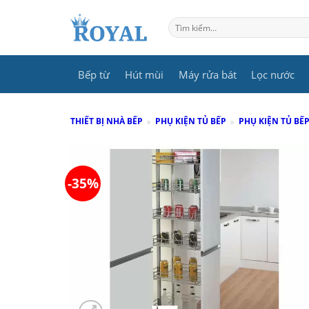
Skip
to
Tìm
kiếm:
content
Bếp từ
Hút mùi
Máy rửa bát
Lọc nước
THIẾT BỊ NHÀ BẾP
»
PHỤ KIỆN TỦ BẾP
»
PHỤ KIỆN TỦ BẾP
-35%