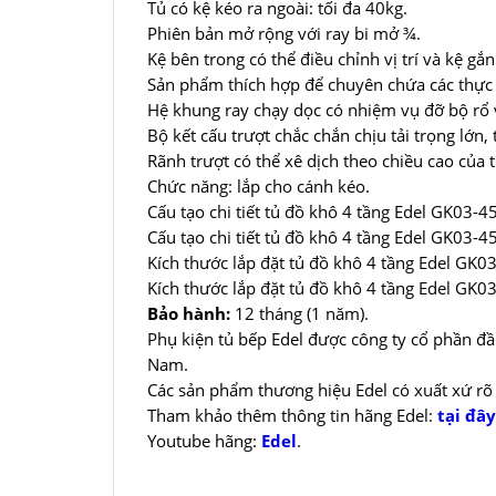
Tủ có kệ kéo ra ngoài: tối đa 40kg.
Phiên bản mở rộng với ray bi mở ¾.
Kệ bên trong có thể điều chỉnh vị trí và kệ gắn
Sản phẩm thích hợp để chuyên chứa các thực
Hệ khung ray chạy dọc có nhiệm vụ đỡ bộ rổ v
Bộ kết cấu trượt chắc chắn chịu tải trọng lớn
Rãnh trượt có thể xê dịch theo chiều cao của t
Chức năng: lắp cho cánh kéo.
Cấu tạo chi tiết tủ đồ khô 4 tầng Edel GK03-4
Cấu tạo chi tiết tủ đồ khô 4 tầng Edel GK03-
Kích thước lắp đặt tủ đồ khô 4 tầng Edel G
Kích thước lắp đặt tủ đồ khô 4 tầng Edel G
Bảo hành:
12 tháng (1 năm).
Phụ kiện tủ bếp Edel được công ty cổ phần đầ
Nam.
Các sản phẩm thương hiệu Edel có xuất xứ rõ
Tham khảo thêm thông tin hãng Edel:
tại đây
Youtube hãng:
Edel
.