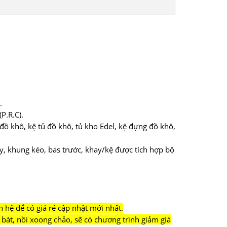
.
P.R.C).
 đồ khô, kệ tủ đồ khô, tủ kho Edel, kệ đựng đồ khô,
ay, khung kéo, bas trước, khay/kệ được tích hợp bộ
n hệ để có giá rẻ cập nhật mới nhất.
bát, nồi xoong chảo, sẽ có chương trình giảm giá