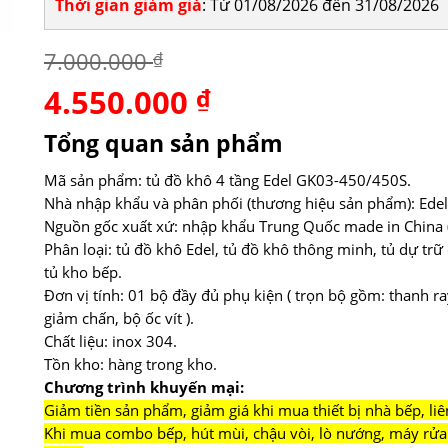
Thời gian giảm giá
: Từ 01/08/2026 đến 31/08/2026
7.000.000
₫
4.550.000
Giá
₫
Giá
gốc
hiện
là:
tại
Tổng quan sản phẩm
7.000.000 ₫.
là:
4.550.000 ₫.
Mã sản phẩm: tủ đồ khô 4 tầng Edel GK03-450/450S.
Nhà nhập khẩu và phân phối (thương hiệu sản phẩm): Edel
Nguồn gốc xuất xứ: nhập khẩu Trung Quốc made in China (
Phân loại: tủ đồ khô Edel, tủ đồ khô thông minh, tủ dự trữ
tủ kho bếp.
Đơn vị tính: 01 bộ đầy đủ phụ kiện ( trọn bộ gồm: thanh r
giảm chấn, bộ ốc vít ).
Chất liệu: inox 304.
Tồn kho: hàng trong kho.
Chương trình khuyến mại:
Giảm tiền sản phẩm, giảm giá khi mua thiết bị nhà bếp, liê
Khi mua combo bếp, hút mùi, chậu vòi, lò nướng, máy rửa 