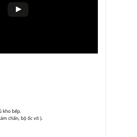
tủ kho bếp.
ảm chấn, bộ ốc vít ).