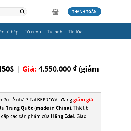
THANH TOÁN
ện tủ bếp
Tủ rượu
Tủ lạnh
Tin tức
450S |
Giá:
4.550.000
₫
(giảm
hiêu rẻ nhất? Tại BEPROYAL đang
giảm giá
u Trung Quốc (made in China)
. Thiết bị
g cấp các sản phẩm của
Hãng Edel
. Giao