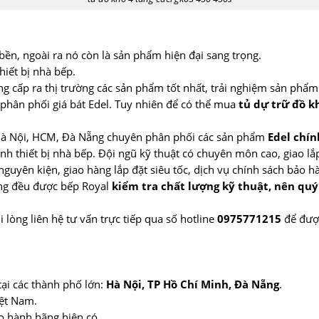
 bền, ngoài ra nó còn là sản phẩm hiện đại sang trọng.
hiết bị nhà bếp.
g cấp ra thị trường các sản phẩm tốt nhất, trải nghiệm sản phẩm 
ị phân phối giá bát Edel. Tuy nhiên để có thể mua
tủ dự trữ đồ k
i Hà Nội, HCM, Đà Nẵng chuyên phân phối các sản phẩm
Edel chín
h thiết bị nhà bếp. Đội ngũ kỹ thuật có chuyên môn cao, giao lắ
guyên kiện, giao hàng lắp đặt siêu tốc, dịch vụ chính sách bảo h
àng đều được bếp Royal
kiểm tra chất lượng kỹ thuật, nên qu
i lòng liên hệ tư vấn trực tiếp qua số hotline
0975771215
để được
tại các thành phố lớn:
Hà Nội, TP Hồ Chí Minh, Đà Nẵng
.
iệt Nam.
o hành hãng hiện có.