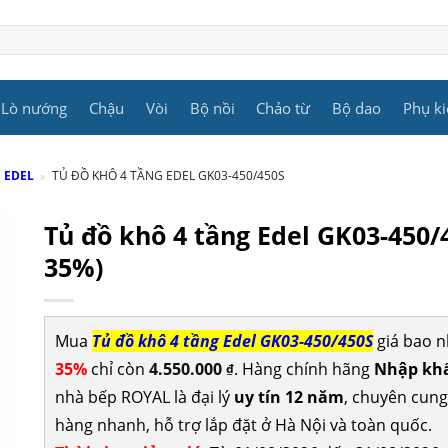
Lò nướng
Chậu
Vòi
Bộ nồi
Chảo từ
Bộ dao
Phụ ki
 EDEL
»
TỦ ĐỒ KHÔ 4 TẦNG EDEL GK03-450/450S
Tủ đồ khô 4 tầng Edel GK03-450/
35%)
Mua
Tủ đồ khô 4 tầng Edel GK03-450/450S
giá bao n
35%
chỉ còn
4.550.000
. Hàng chính hãng
Nhập khẩ
₫
nhà bếp ROYAL là đại lý
uy tín 12 năm
, chuyên cun
hàng nhanh, hỗ trợ lắp đặt ở Hà Nội và toàn quốc.