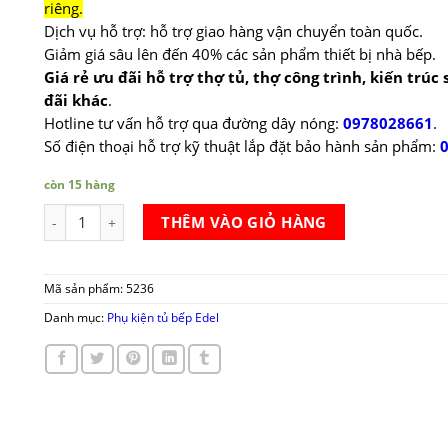
riêng.
Dịch vụ hỗ trợ: hỗ trợ giao hàng vận chuyển toàn quốc.
Giảm giá sâu lên đến 40% các sản phẩm thiết bị nhà bếp.
Giá rẻ ưu đãi hỗ trợ thợ tủ, thợ công trình, kiến trúc
đãi khác
.
Hotline tư vấn hỗ trợ qua đường dây nóng:
0978028661
.
Số điện thoại hỗ trợ kỹ thuật lắp đặt bảo hành sản phẩm:
còn 15 hàng
Tủ đồ khô 4 tầng Edel GK03-450/450S số lượng
THÊM VÀO GIỎ HÀNG
Mã sản phẩm:
5236
Danh mục:
Phụ kiện tủ bếp Edel