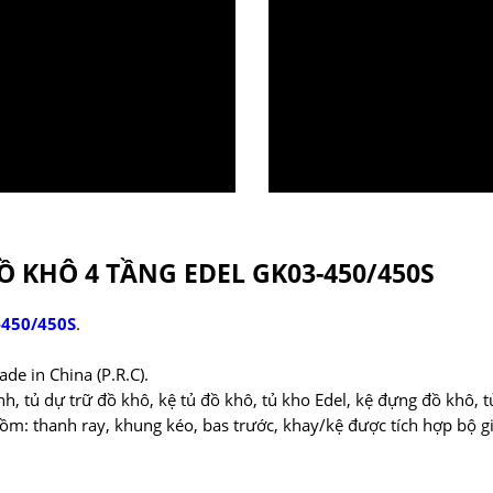
 KHÔ 4 TẦNG EDEL GK03-450/450S
-450/450S
.
e in China (P.R.C).
nh, tủ dự trữ đồ khô, kệ tủ đồ khô, tủ kho Edel, kệ đựng đồ khô, 
gồm: thanh ray, khung kéo, bas trước, khay/kệ được tích hợp bộ gi