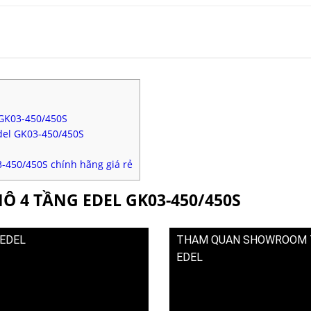
 GK03-450/450S
del GK03-450/450S
3-450/450S chính hãng giá rẻ
HÔ 4 TẦNG EDEL GK03-450/450S
 EDEL
THAM QUAN SHOWROOM TH
EDEL