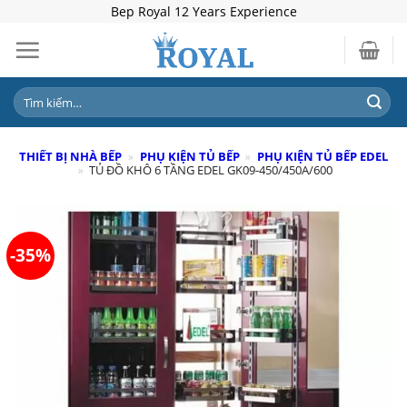
Skip
Bep Royal 12 Years Experience
to
content
Tìm
kiếm:
THIẾT BỊ NHÀ BẾP
»
PHỤ KIỆN TỦ BẾP
»
PHỤ KIỆN TỦ BẾP EDEL
»
TỦ ĐỒ KHÔ 6 TẦNG EDEL GK09-450/450A/600
-35%