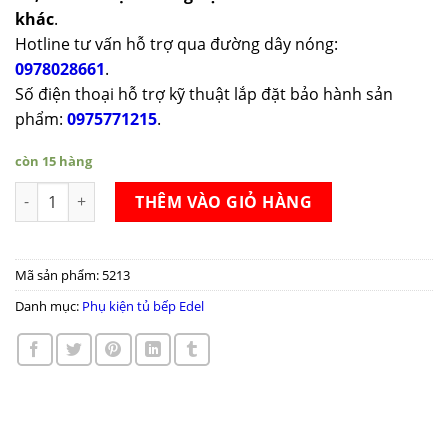
khác
.
Hotline tư vấn hỗ trợ qua đường dây nóng:
0978028661
.
Số điện thoại hỗ trợ kỹ thuật lắp đặt bảo hành sản
phẩm:
0975771215
.
còn 15 hàng
Tủ đồ khô 6 tầng Edel GK09-450/450A/600 số lượng
THÊM VÀO GIỎ HÀNG
Mã sản phẩm:
5213
Danh mục:
Phụ kiện tủ bếp Edel