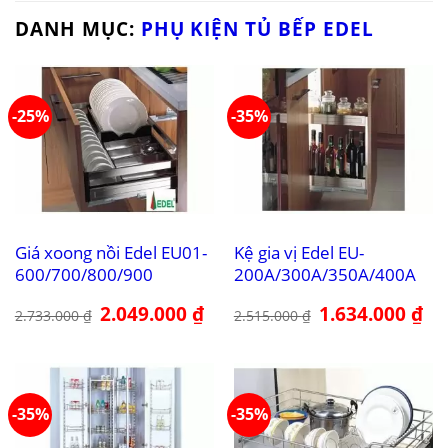
DANH MỤC:
PHỤ KIỆN TỦ BẾP EDEL
-25%
-35%
Giá xoong nồi Edel EU01-
Kệ gia vị Edel EU-
600/700/800/900
200A/300A/350A/400A
Giá
2.049.000
₫
Giá
Giá
1.634.000
₫
Giá
2.733.000
₫
2.515.000
₫
gốc
hiện
gốc
hiệ
là:
tại
là:
tại
2.733.000 ₫.
là:
2.515.000 ₫.
là:
2.049.000 ₫.
1.6
-35%
-35%