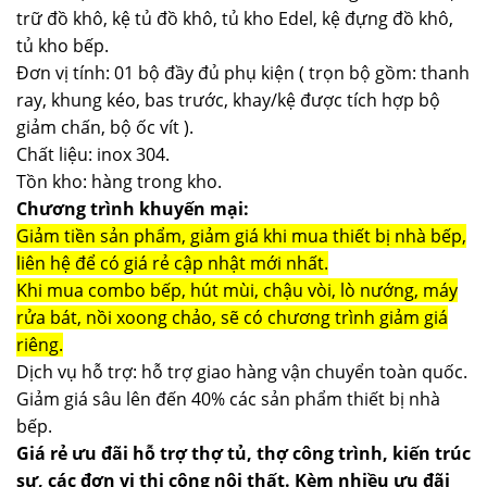
trữ đồ khô, kệ tủ đồ khô, tủ kho Edel, kệ đựng đồ khô,
tủ kho bếp.
Đơn vị tính: 01 bộ đầy đủ phụ kiện ( trọn bộ gồm: thanh
ray, khung kéo, bas trước, khay/kệ được tích hợp bộ
giảm chấn, bộ ốc vít ).
Chất liệu: inox 304.
Tồn kho: hàng trong kho.
Chương trình khuyến mại:
Giảm tiền sản phẩm, giảm giá khi mua thiết bị nhà bếp,
liên hệ để có giá rẻ cập nhật mới nhất.
Khi mua combo bếp, hút mùi, chậu vòi, lò nướng, máy
rửa bát, nồi xoong chảo, sẽ có chương trình giảm giá
riêng.
Dịch vụ hỗ trợ: hỗ trợ giao hàng vận chuyển toàn quốc.
Giảm giá sâu lên đến 40% các sản phẩm thiết bị nhà
bếp.
Giá rẻ ưu đãi hỗ trợ thợ tủ, thợ công trình, kiến trúc
sư, các đơn vị thi công nội thất. Kèm nhiều ưu đãi