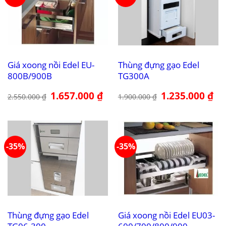
Giá xoong nồi Edel EU-
Thùng đựng gạo Edel
800B/900B
TG300A
Giá
1.657.000
₫
Giá
Giá
1.235.000
₫
Giá
2.550.000
₫
1.900.000
₫
gốc
hiện
gốc
hiệ
là:
tại
là:
tại
2.550.000 ₫.
là:
1.900.000 ₫.
là:
1.657.000 ₫.
1.2
-35%
-35%
Thùng đựng gạo Edel
Giá xoong nồi Edel EU03-