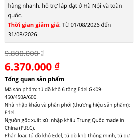
hàng nhanh, hỗ trợ lắp đặt ở Hà Nội và toàn
quốc.
Thời gian giảm giá
: Từ 01/08/2026 đến
31/08/2026
9.800.000
₫
6.370.000
Giá
Giá
₫
gốc
hiện
là:
tại
Tổng quan sản phẩm
9.800.000 ₫.
là:
Mã sản phẩm: tủ đồ khô 6 tầng Edel GK09-
6.370.000 ₫.
450/450A/600.
Nhà nhập khẩu và phân phối (thương hiệu sản phẩm):
Edel.
Nguồn gốc xuất xứ: nhập khẩu Trung Quốc made in
China (P.R.C).
Phân loại: tủ đồ khô Edel, tủ đồ khô thông minh, tủ dự