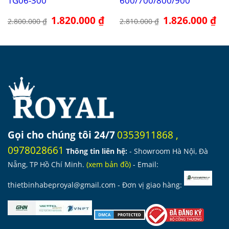
TG06-300
600/700/800/900
Giá
1.820.000
₫
Giá
Giá
1.826.000
₫
Giá
2.800.000
₫
2.810.000
₫
gốc
hiện
gốc
hiệ
là:
tại
là:
tại
2.800.000 ₫.
là:
2.810.000 ₫.
là:
1.820.000 ₫.
1.8
Gọi cho chúng tôi 24/7
0353911868
,
0978028661
Thông tin liên hệ:
- Showroom Hà Nội, Đà
Nẵng, TP Hồ Chí Minh.
(
xem bản đồ
)
- Email:
thietbinhabeproyal@gmail.com
- Đơn vị giao hàng: