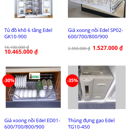
Tủ đồ khô 6 tầng Edel
Giá xoong nồi Edel SP02-
GK10-900
600/700/800/900
Giá
1.527.000
₫
Giá
16.100.000
₫
2.350.000
₫
Giá
10.465.000
₫
Giá
gốc
hiệ
gốc
hiện
là:
tại
là:
tại
2.350.000 ₫.
là:
16.100.000 ₫.
là:
1.5
10.465.000 ₫.
-30%
-35%
Giá xoong nồi Edel ED01-
Thùng đựng gạo Edel
600/700/800/900
TG10-450