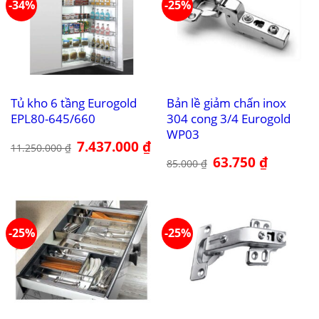
-34%
-25%
Tủ kho 6 tầng Eurogold
Bản lề giảm chấn inox
EPL80-645/660
304 cong 3/4 Eurogold
WP03
Giá
7.437.000
₫
Giá
11.250.000
₫
gốc
hiện
Giá
63.750
₫
Giá
là:
tại
85.000
₫
gốc
hiện
11.250.000 ₫.
là:
là:
tại
7.437.000 ₫.
85.000 ₫.
là:
63.750 ₫.
-25%
-25%