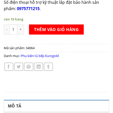
Số điện thoại hỗ trợ kỹ thuật lắp đặt bảo hành sản
phẩm:
0975771215
.
còn 15 hàng
Tủ kho 4 tầng Eurogold EG80-445 số lượng
THÊM VÀO GIỎ HÀNG
Mã sản phẩm:
34064
Danh mục:
Phụ kiện tủ bếp Eurogold
MÔ TẢ