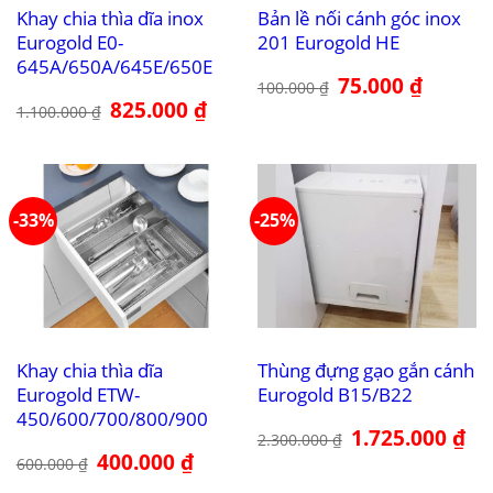
Khay chia thìa dĩa inox
Bản lề nối cánh góc inox
Eurogold E0-
201 Eurogold HE
645A/650A/645E/650E
Giá
75.000
₫
Giá
100.000
₫
gốc
hiện
Giá
825.000
₫
Giá
là:
tại
1.100.000
₫
gốc
hiện
100.000 ₫.
là:
là:
tại
75.000 ₫.
1.100.000 ₫.
là:
825.000 ₫.
-33%
-25%
Khay chia thìa dĩa
Thùng đựng gạo gắn cánh
Eurogold ETW-
Eurogold B15/B22
450/600/700/800/900
Giá
1.725.000
₫
Giá
2.300.000
₫
gốc
hiệ
Giá
400.000
₫
Giá
là:
tại
600.000
₫
gốc
hiện
2.300.000 ₫.
là:
là:
tại
1.7