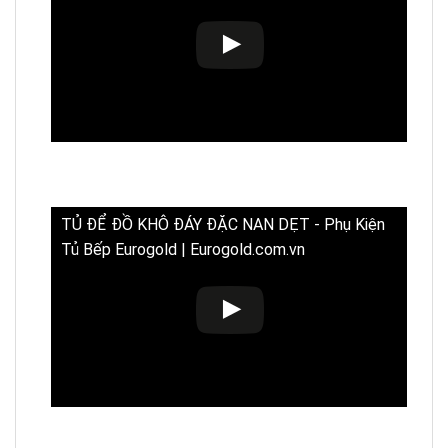
TỦ ĐỂ ĐỒ KHÔ ĐÁY ĐẶC NAN DẸT - Phụ Kiện
Tủ Bếp Eurogold | Eurogold.com.vn