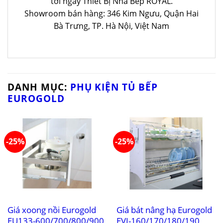
tới ngay Thiết Bị Nhà Bếp ROYAL.
Showroom bán hàng: 346 Kim Ngưu, Quận Hai
Bà Trưng, TP. Hà Nội, Việt Nam
DANH MỤC:
PHỤ KIỆN TỦ BẾP
EUROGOLD
-25%
-25%
Giá xoong nồi Eurogold
Giá bát nâng hạ Eurogold
EU133-600/700/800/900
EVI-160/170/180/190