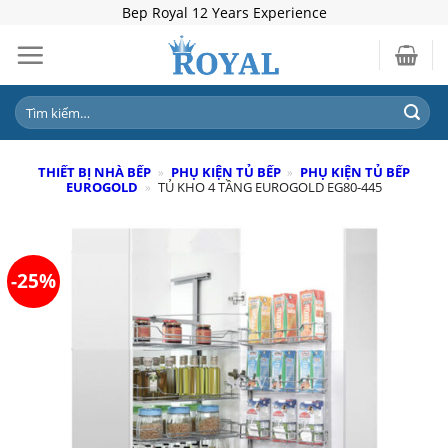
Skip
Bep Royal 12 Years Experience
to
content
Tìm
kiếm:
THIẾT BỊ NHÀ BẾP
»
PHỤ KIỆN TỦ BẾP
»
PHỤ KIỆN TỦ BẾP
EUROGOLD
»
TỦ KHO 4 TẦNG EUROGOLD EG80-445
-25%