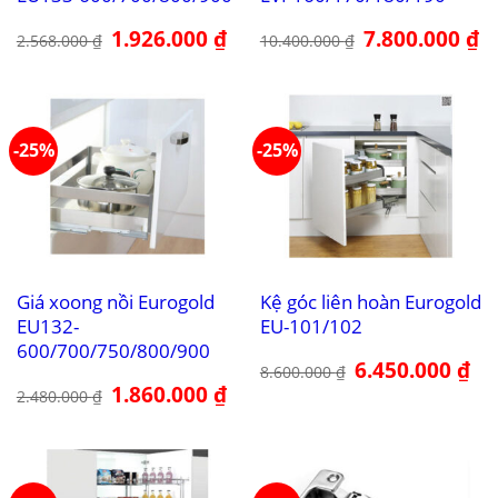
Giá
1.926.000
₫
Giá
Giá
7.800.000
₫
Gi
2.568.000
₫
10.400.000
₫
gốc
hiện
gốc
hi
là:
tại
là:
tại
2.568.000 ₫.
là:
10.400.000 ₫.
là:
1.926.000 ₫.
7.
-25%
-25%
Giá xoong nồi Eurogold
Kệ góc liên hoàn Eurogold
EU132-
EU-101/102
600/700/750/800/900
Giá
6.450.000
₫
Giá
8.600.000
₫
gốc
hiệ
Giá
1.860.000
₫
Giá
là:
tại
2.480.000
₫
gốc
hiện
8.600.000 ₫.
là:
là:
tại
6.4
2.480.000 ₫.
là:
1.860.000 ₫.