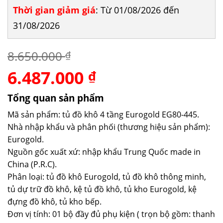
Thời gian giảm giá
: Từ 01/08/2026 đến
31/08/2026
8.650.000
₫
6.487.000
Giá
Giá
₫
gốc
hiện
là:
tại
Tổng quan sản phẩm
8.650.000 ₫.
là:
Mã sản phẩm: tủ đồ khô 4 tầng Eurogold EG80-445.
6.487.000 ₫.
Nhà nhập khẩu và phân phối (thương hiệu sản phẩm):
Eurogold.
Nguồn gốc xuất xứ: nhập khẩu Trung Quốc made in
China (P.R.C).
Phân loại: tủ đồ khô Eurogold, tủ đồ khô thông minh,
tủ dự trữ đồ khô, kệ tủ đồ khô, tủ kho Eurogold, kệ
đựng đồ khô, tủ kho bếp.
Đơn vị tính: 01 bộ đầy đủ phụ kiện ( trọn bộ gồm: thanh