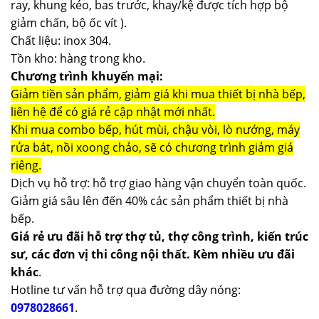
ray, khung kéo, bas trước, khay/kệ được tích hợp bộ
giảm chấn, bộ ốc vít ).
Chất liệu: inox 304.
Tồn kho: hàng trong kho.
Chương trình khuyến mại:
Giảm tiền sản phẩm, giảm giá khi mua thiết bị nhà bếp,
liên hệ để có giá rẻ cập nhật mới nhất.
Khi mua combo bếp, hút mùi, chậu vòi, lò nướng, máy
rửa bát, nồi xoong chảo, sẽ có chương trình giảm giá
riêng.
Dịch vụ hỗ trợ: hỗ trợ giao hàng vận chuyển toàn quốc.
Giảm giá sâu lên đến 40% các sản phẩm thiết bị nhà
bếp.
Giá rẻ ưu đãi hỗ trợ thợ tủ, thợ công trình, kiến trúc
sư, các đơn vị thi công nội thất. Kèm nhiều ưu đãi
khác
.
Hotline tư vấn hỗ trợ qua đường dây nóng:
0978028661
.