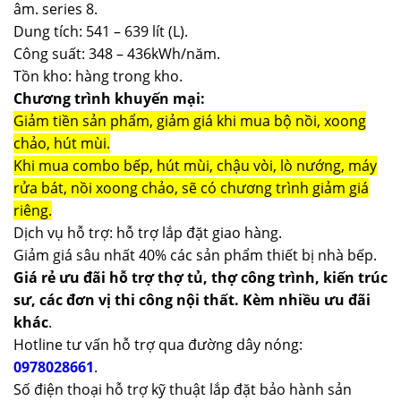
âm. series 8.
Dung tích: 541 – 639 lít (L).
Công suất: 348 – 436kWh/năm.
Tồn kho: hàng trong kho.
Chương trình khuyến mại:
Giảm tiền sản phẩm, giảm giá khi mua bộ nồi, xoong
chảo, hút mùi.
Khi mua combo bếp, hút mùi, chậu vòi, lò nướng, máy
rửa bát, nồi xoong chảo, sẽ có chương trình giảm giá
riêng.
Dịch vụ hỗ trợ: hỗ trợ lắp đặt giao hàng.
Giảm giá sâu nhất 40% các sản phẩm thiết bị nhà bếp.
Giá rẻ ưu đãi hỗ trợ thợ tủ, thợ công trình, kiến trúc
sư, các đơn vị thi công nội thất. Kèm nhiều ưu đãi
khác
.
Hotline tư vấn hỗ trợ qua đường dây nóng:
0978028661
.
Số điện thoại hỗ trợ kỹ thuật lắp đặt bảo hành sản