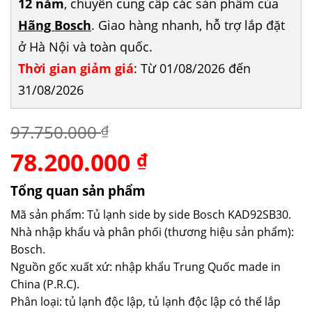
12 năm
, chuyên cung cấp các sản phẩm của
Hãng Bosch
. Giao hàng nhanh, hỗ trợ lắp đặt
ở Hà Nội và toàn quốc.
Thời gian giảm giá
: Từ 01/08/2026 đến
31/08/2026
97.750.000
₫
78.200.000
Giá
Giá
₫
gốc
hiện
là:
tại
Tổng quan sản phẩm
97.750.000 ₫.
là:
Mã sản phẩm: Tủ lạnh side by side Bosch KAD92SB30.
78.200.000 ₫.
Nhà nhập khẩu và phân phối (thương hiệu sản phẩm):
Bosch.
Nguồn gốc xuất xứ: nhập khẩu Trung Quốc made in
China (P.R.C).
Phân loại: tủ lạnh độc lập, tủ lạnh độc lập có thể lắp