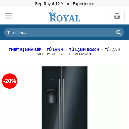
Skip
Bep Royal 12 Years Experience
to
content
Tìm
kiếm:
THIẾT BỊ NHÀ BẾP
»
TỦ LẠNH
»
TỦ LẠNH BOSCH
»
TỦ LẠNH
SIDE BY SIDE BOSCH KAD92SB30
-20%