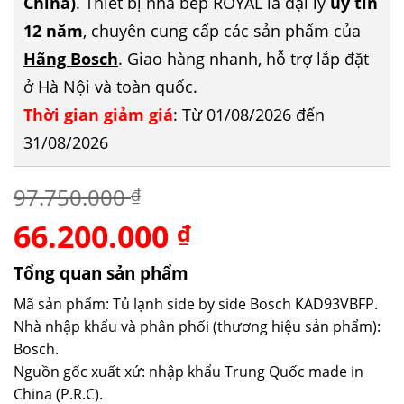
China)
. Thiết bị nhà bếp ROYAL là đại lý
uy tín
12 năm
, chuyên cung cấp các sản phẩm của
Hãng Bosch
. Giao hàng nhanh, hỗ trợ lắp đặt
ở Hà Nội và toàn quốc.
Thời gian giảm giá
: Từ 01/08/2026 đến
31/08/2026
97.750.000
₫
66.200.000
Giá
Giá
₫
gốc
hiện
là:
tại
Tổng quan sản phẩm
97.750.000 ₫.
là:
Mã sản phẩm: Tủ lạnh side by side Bosch KAD93VBFP.
66.200.000 ₫.
Nhà nhập khẩu và phân phối (thương hiệu sản phẩm):
Bosch.
Nguồn gốc xuất xứ: nhập khẩu Trung Quốc made in
China (P.R.C).