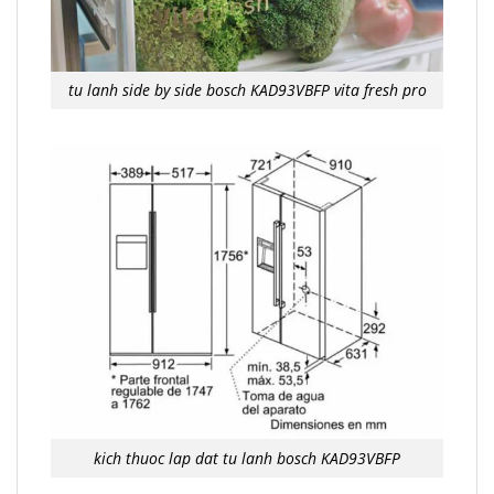
tu lanh side by side bosch KAD93VBFP vita fresh pro
kich thuoc lap dat tu lanh bosch KAD93VBFP