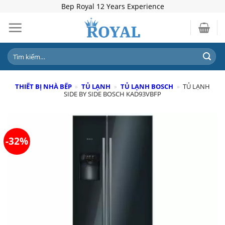
Skip
Bep Royal 12 Years Experience
to
content
Tìm
kiếm:
THIẾT BỊ NHÀ BẾP
»
TỦ LẠNH
»
TỦ LẠNH BOSCH
»
TỦ LẠNH
SIDE BY SIDE BOSCH KAD93VBFP
-32%