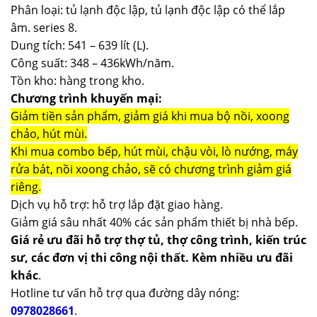
Phân loại: tủ lạnh độc lập, tủ lạnh độc lập có thể lắp
âm. series 8.
Dung tích: 541 – 639 lít (L).
Công suất: 348 – 436kWh/năm.
Tồn kho: hàng trong kho.
Chương trình khuyến mại:
Giảm tiền sản phẩm, giảm giá khi mua bộ nồi, xoong
chảo, hút mùi.
Khi mua combo bếp, hút mùi, chậu vòi, lò nướng, máy
rửa bát, nồi xoong chảo, sẽ có chương trình giảm giá
riêng.
Dịch vụ hỗ trợ: hỗ trợ lắp đặt giao hàng.
Giảm giá sâu nhất 40% các sản phẩm thiết bị nhà bếp.
Giá rẻ ưu đãi hỗ trợ thợ tủ, thợ công trình, kiến trúc
sư, các đơn vị thi công nội thất. Kèm nhiều ưu đãi
khác
.
Hotline tư vấn hỗ trợ qua đường dây nóng:
0978028661
.