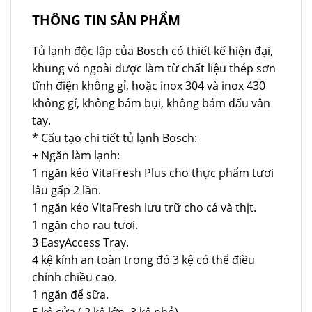
THÔNG TIN SẢN PHẨM
Tủ lạnh độc lập của Bosch có thiết kế hiện đại,
khung vỏ ngoài được làm từ chất liệu thép sơn
tĩnh điện không gỉ, hoặc inox 304 và inox 430
không gỉ, không bám bụi, không bám dấu vân
tay.
* Cấu tạo chi tiết tủ lạnh Bosch:
+ Ngăn làm lạnh:
1 ngăn kéo VitaFresh Plus cho thực phẩm tươi
lâu gấp 2 lần.
1 ngăn kéo VitaFresh lưu trữ cho cá và thịt.
1 ngăn cho rau tươi.
3 EasyAccess Tray.
4 kệ kính an toàn trong đó 3 kệ có thể điều
chỉnh chiều cao.
1 ngăn để sữa.
5 kệ cửa ( 2 kệ lớn, 3 kệ nhỏ).