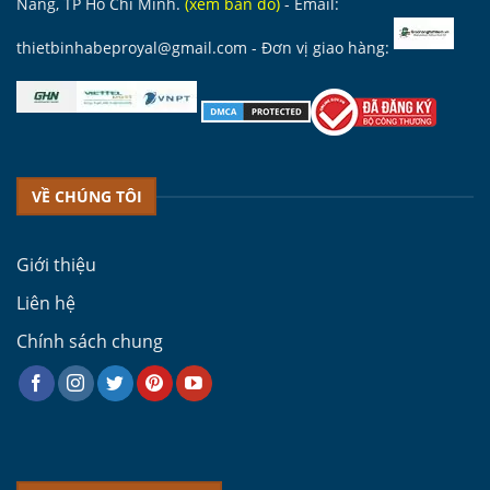
Nẵng, TP Hồ Chí Minh.
(
xem bản đồ
)
- Email:
thietbinhabeproyal@gmail.com
- Đơn vị giao hàng:
VỀ CHÚNG TÔI
Giới thiệu
Liên hệ
Chính sách chung