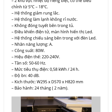
– 2 khu vực nhiệt độ riêng biệt, có thể điều
chỉnh từ 5ºC – 18ºC.
– Hệ thống giảm rung lắc.
– Hệ thống làm lạnh không rỉ nước.
– Không đóng tuyết bên trong tủ.
– Điều khiển điện tử, màn hình hiển thị Led.
– Hệ thống chiếu sáng bên trong với đèn Led.
– Nhãn năng lượng: A.
– Công suất: 80W.
– Hiệu điện thế: 220-240V.
– Tần số: 50-60 Hz.
– Mức tiêu thụ điện: 0,58 kWh / 24 h.
– Độ ồn: 40 dB.
– Kich thước: W295 x D570 x H820 mm
– Bảo hành: 24 tháng ( 2 năm).