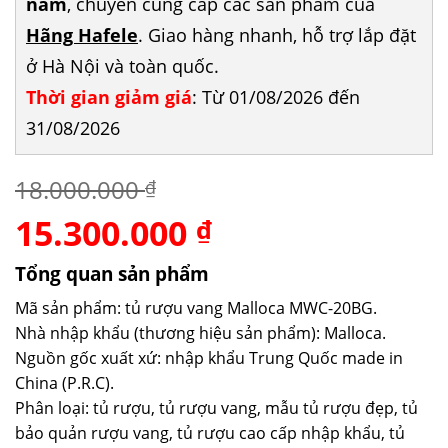
năm
, chuyên cung cấp các sản phẩm của
Hãng Hafele
. Giao hàng nhanh, hỗ trợ lắp đặt
ở Hà Nội và toàn quốc.
Thời gian giảm giá
: Từ 01/08/2026 đến
31/08/2026
18.000.000
₫
15.300.000
Giá
Giá
₫
gốc
hiện
là:
tại
Tổng quan sản phẩm
18.000.000 ₫.
là:
Mã sản phẩm: tủ rượu vang Malloca MWC-20BG.
15.300.000 ₫.
Nhà nhập khẩu (thương hiệu sản phẩm): Malloca.
Nguồn gốc xuất xứ: nhập khẩu Trung Quốc made in
China (P.R.C).
Phân loại: tủ rượu, tủ rượu vang, mẫu tủ rượu đẹp, tủ
bảo quản rượu vang, tủ rượu cao cấp nhập khẩu, tủ