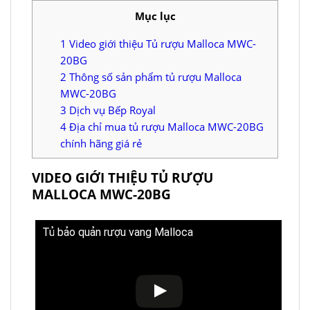
Mục lục
1
Video giới thiệu Tủ rượu Malloca MWC-
20BG
2
Thông số sản phẩm tủ rượu Malloca
MWC-20BG
3
Dịch vụ Bếp Royal
4
Địa chỉ mua tủ rượu Malloca MWC-20BG
chính hãng giá rẻ
VIDEO GIỚI THIỆU TỦ RƯỢU
MALLOCA MWC-20BG
Tủ bảo quản rượu vang Malloca