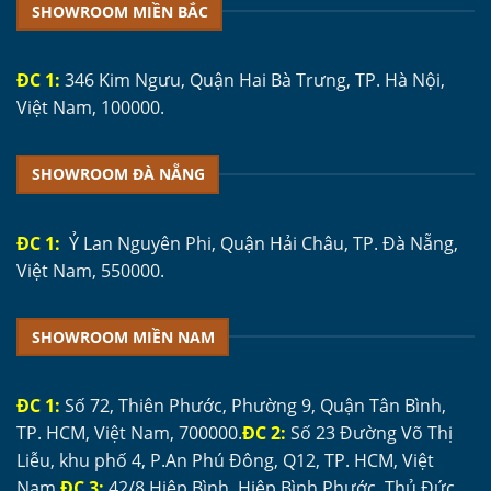
SHOWROOM MIỀN BẮC
ĐC 1:
346 Kim Ngưu, Quận Hai Bà Trưng, TP. Hà Nội,
Việt Nam, 100000.
SHOWROOM ĐÀ NẴNG
ĐC 1:
Ỷ Lan Nguyên Phi, Quận Hải Châu, TP. Đà Nẵng,
Việt Nam, 550000.
SHOWROOM MIỀN NAM
ĐC 1:
Số 72, Thiên Phước, Phường 9, Quận Tân Bình,
TP. HCM, Việt Nam, 700000.
ĐC 2:
Số 23 Đường Võ Thị
Liễu, khu phố 4, P.An Phú Đông, Q12, TP. HCM, Việt
Nam.
ĐC 3:
42/8 Hiệp Bình, Hiệp Bình Phước, Thủ Đức,