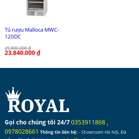
Tủ rượu Malloca MWC-
120DC
29.800.000
₫
Giá
23.840.000
₫
Giá
gốc
hiện
là:
tại
29.800.000 ₫.
là:
23.840.000 ₫.
Gọi cho chúng tôi 24/7
0353911868
,
0978028661
Thông tin liên hệ:
- Showroom Hà Nội, Đà