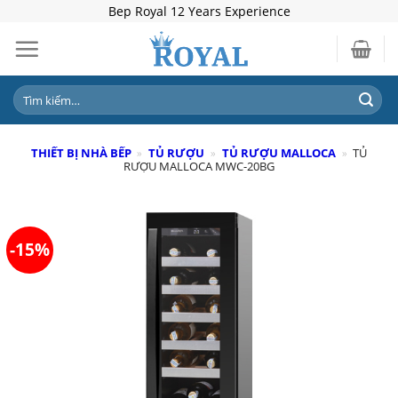
Skip
Bep Royal 12 Years Experience
to
content
Tìm
kiếm:
THIẾT BỊ NHÀ BẾP
»
TỦ RƯỢU
»
TỦ RƯỢU MALLOCA
»
TỦ
RƯỢU MALLOCA MWC-20BG
-15%