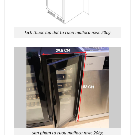
kich thuoc lap dat tu ruou malloca mwc 20bg
san pham tu ruou malloca mwc 20bg